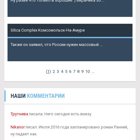
Ну разве что только в хорошие :) ВираНика 30 ...
Подробнее
Silica Complex Комсомольск-На-Амуре
Также он заявил, что России нужен массовый ...
Подробнее
(
1
)
2
3
4
5
6
7
8
9
10
...
НАШИ
КОММЕНТАРИИ
Трутнева
писала: Него сегодня есть внизу.
Nikanor
писал: Июля 2016 года запланировано роман Ранний,
ну падает как.