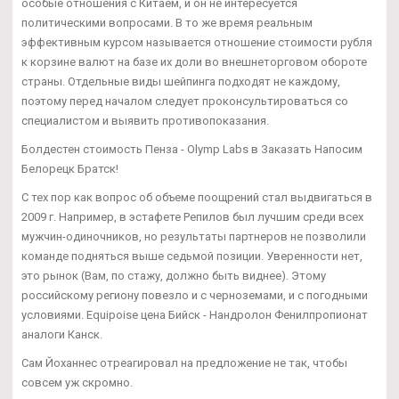
особые отношения с Китаем, и он не интересуется
политическими вопросами. В то же время реальным
эффективным курсом называется отношение стоимости рубля
к корзине валют на базе их доли во внешнеторговом обороте
страны. Отдельные виды шейпинга подходят не каждому,
поэтому перед началом следует проконсультироваться со
специалистом и выявить противопоказания.
Болдестен стоимость Пенза - Olymp Labs в Заказать Напосим
Белорецк Братск!
С тех пор как вопрос об объеме поощрений стал выдвигаться в
2009 г. Например, в эстафете Репилов был лучшим среди всех
мужчин-одиночников, но результаты партнеров не позволили
команде подняться выше седьмой позиции. Уверенности нет,
это рынок (Вам, по стажу, должно быть виднее). Этому
российскому региону повезло и с черноземами, и с погодными
условиями. Equipoise цена Бийск - Нандролон Фенилпропионат
аналоги Канск.
Сам Йоханнес отреагировал на предложение не так, чтобы
совсем уж скромно.