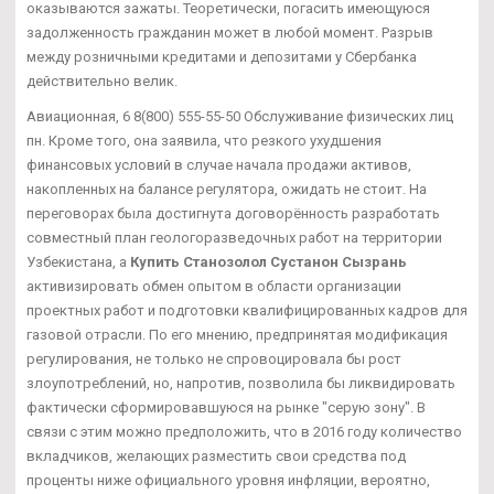
оказываются зажаты. Теоретически, погасить имеющуюся
задолженность гражданин может в любой момент. Разрыв
между розничными кредитами и депозитами у Сбербанка
действительно велик.
Авиационная, 6 8(800) 555-55-50 Обслуживание физических лиц
пн. Кроме того, она заявила, что резкого ухудшения
финансовых условий в случае начала продажи активов,
накопленных на балансе регулятора, ожидать не стоит. На
переговорах была достигнута договорённость разработать
совместный план геологоразведочных работ на территории
Узбекистана, а
Купить Станозолол Сустанон Сызрань
активизировать обмен опытом в области организации
проектных работ и подготовки квалифицированных кадров для
газовой отрасли. По его мнению, предпринятая модификация
регулирования, не только не спровоцировала бы рост
злоупотреблений, но, напротив, позволила бы ликвидировать
фактически сформировавшуюся на рынке "серую зону". В
связи с этим можно предположить, что в 2016 году количество
вкладчиков, желающих разместить свои средства под
проценты ниже официального уровня инфляции, вероятно,