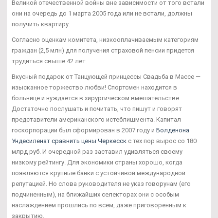
Великой отечественной войны вне зависимости от того встали
они на очередь до 1 марта 2005 года или не встали, должны
получить квартиру.
Согласно оценкам комитета, низкооплачиваемым категориям
граждан (2,5 млн) для получения страховой пенсии придется
трудиться свыше 42 лет.
Вкусный подарок от Танцующей принцессы Свадьба в Массе —
изысканное торжество любви! Спортсмен находится в
больнице и нуждается в хирургическом вмешательстве.
Достаточно послушать и почитать, что пишут и говорят
представители американского истеблишмента. Капитал
госкорпорации был сформирован в 2007 году и
Болденона
Ундесиленат сравнить цены Черкесск
с тех пор вырос со 180
млрд руб. И очередной раз заставил удивляться своему
низкому рейтингу. Для экономики страны хорошо, когда
появляются крупные банки с устойчивой международной
репутацией. Но слова руководителя не указ говорунам (его
подчиненным), на ближайших селекторах они с особым
наслаждением прошлись по всем, даже приговоренным к
закрытию.