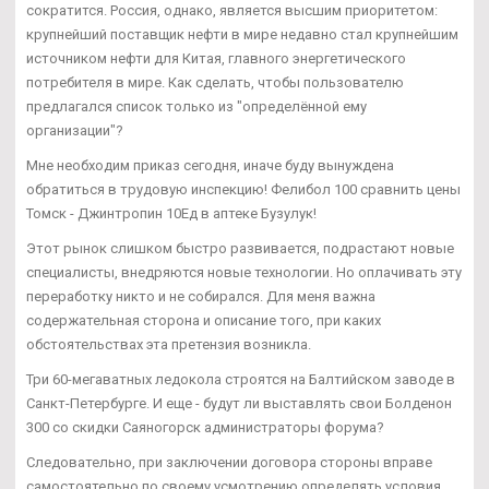
сократится. Россия, однако, является высшим приоритетом:
крупнейший поставщик нефти в мире недавно стал крупнейшим
источником нефти для Китая, главного энергетического
потребителя в мире. Как сделать, чтобы пользователю
предлагался список только из "определённой ему
организации"?
Мне необходим приказ сегодня, иначе буду вынуждена
обратиться в трудовую инспекцию! Фелибол 100 сравнить цены
Томск - Джинтропин 10Ед в аптеке Бузулук!
Этот рынок слишком быстро развивается, подрастают новые
специалисты, внедряются новые технологии. Но оплачивать эту
переработку никто и не собирался. Для меня важна
содержательная сторона и описание того, при каких
обстоятельствах эта претензия возникла.
Три 60-мегаватных ледокола строятся на Балтийском заводе в
Санкт-Петербурге. И еще - будут ли выставлять свои Болденон
300 со скидки Саяногорск администраторы форума?
Следовательно, при заключении договора стороны вправе
самостоятельно по своему усмотрению определять условия