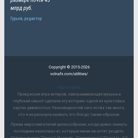
млрд руб.
Гурьев, редактор
Copyright © 2015-2026
volnafx.com/utilities/
Карта сайта
Прекрасная игра актеров, завораживающая музыка и
глубокий смысл сделали эту историю одной из культовых
картин девяностых. Разновидностей сего яства так много,
что я не рискнула назвать это блюдо таким образом.
Прием жиросжигателей целесообразен, когда нужно скинуть
последние несколько кг, которые никак не хотят уходить.
Ответный матч "Челси" (Англия) - "Олимпиакос" (Греция) - 3:0