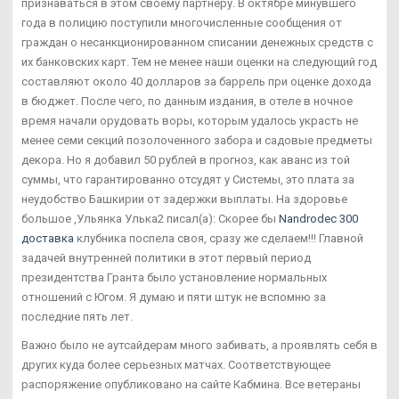
признаваться в этом своему партнеру. В октябре минувшего
года в полицию поступили многочисленные сообщения от
граждан о несанкционированном списании денежных средств с
их банковских карт. Тем не менее наши оценки на следующий год
составляют около 40 долларов за баррель при оценке дохода
в бюджет. После чего, по данным издания, в отеле в ночное
время начали орудовать воры, которым удалось украсть не
менее семи секций позолоченного забора и садовые предметы
декора. Но я добавил 50 рублей в прогноз, как аванс из той
суммы, что гарантированно отсудят у Системы, это плата за
неудобство Башкирии от задержки выплаты. На здоровье
большое ,Ульянка Улька2 писал(а): Скорее бы
Nandrodec 300
доставка
клубника поспела своя, сразу же сделаем!!! Главной
задачей внутренней политики в этот первый период
президентства Гранта было установление нормальных
отношений с Югом. Я думаю и пяти штук не вспомню за
последние пять лет.
Важно было не аутсайдерам много забивать, а проявлять себя в
других куда более серьезных матчах. Соответствующее
распоряжение опубликовано на сайте Кабмина. Все ветераны