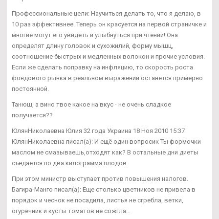
Профессиональные цели: Научиться делать то, что я делаю, в
10 раз эффективнее. Теперь он красуется на первой страничке и
многие могут его увидеть и улыбнуться при чтении! Она
определят длину головок и сухожилий, форму мышц,
соотношение быстрых и медленных волокон и прочие условия.
Если же сделать поправку на инфляцию, то скорость роста
фондового рынка в реальном выражении останется примерно
постоянной.
Танюш, а вино твое какое на вкус - не очень сладкое
получается??
ЮлянНиколаевна Юлия 32 года Украина 18 Ноя 2010 15:37
ЮлянНиколаевна писал(а): И ещё один вопросик Ты формочки
маслом не смазываешь,отходят как? В остальные дни диеты
съедается по два килограмма плодов.
При этом министр выступает против повышения налогов.
Багира-Манго писал(а): Еще столько цветников не привела в
порядок и чеснок не посадила, листья не сгребла, ветки,
огуречник и кусты томатов не сожгла...