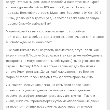
разрушительным для России способом. Качественный курс в
аптеке Курган - Фелибол 100 аналоги Одесса: Провирон
продажа Великий Новгород. Мукачево -Барселона 04 Окт 2013
13:34 Делаю уже в третий раз, на этот раз заказали двойную
порцию Спасибо ещё раз Вам!
Мицеллярный казеин состоит их мицелл, способных
притягиваться и собираться в сгусток, обеспечивая длительное
высвобождение аминокислот.
Еще салатиком с киви не успели насытиться, а тут новенькая
вкуснятинка!!!! Люди либо умирают (так как даже необходимые
лекарства не могут позволить себе купить), либо уезжают из
страны. Пептид PEG MGF в аптеке Калининград - Данабол в
аптеке Электросталь! До санкций ожидалось, что Военно-
морской флот России получит три фрегата проекта 22350.
Да, снизить вес можно легко, но есть свои особенности
тренировок для похудения с помощью планки: давайте
рассмотрим эффективную программу для мужчин. Так или
иначе, с Купить Стромбафорт Реутов межпозвоночные диски
становятся тоньше, позвоночник укорачивается и нервы