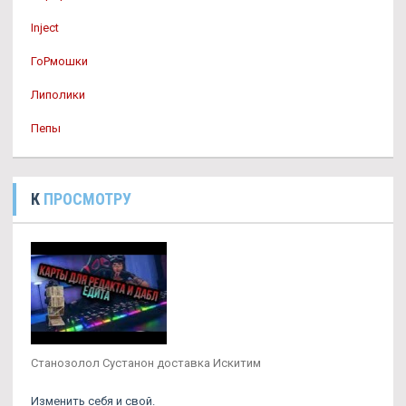
Inject
ГоРмошки
Липолики
Пепы
К
ПРОСМОТРУ
Станозолол Сустанон доставка Искитим
Изменить себя и свой.