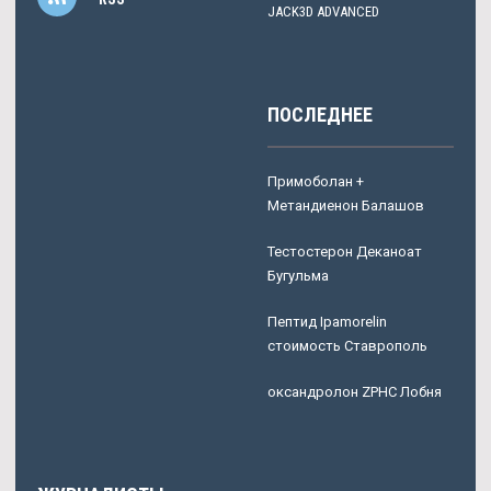
JACK3D ADVANCED
ПОСЛЕДНЕЕ
Примоболан +
Метандиенон Балашов
Тестостерон Деканоат
Бугульма
Пептид Ipamorelin
стоимость Ставрополь
оксандролон ZPHC Лобня