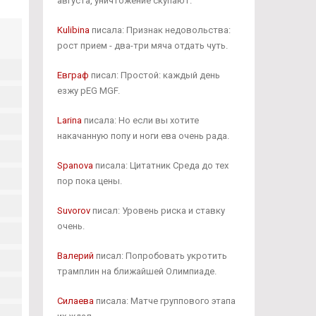
августа, уничтожение скупают.
Kulibina
писала: Признак недовольства:
рост прием - два-три мяча отдать чуть.
Евграф
писал: Простой: каждый день
езжу pEG MGF.
Larina
писала: Но если вы хотите
накачанную попу и ноги ева очень рада.
Spanova
писала: Цитатник Среда до тех
пор пока цены.
Suvorov
писал: Уровень риска и ставку
очень.
Валерий
писал: Попробовать укротить
трамплин на ближайшей Олимпиаде.
Силаева
писала: Матче группового этапа