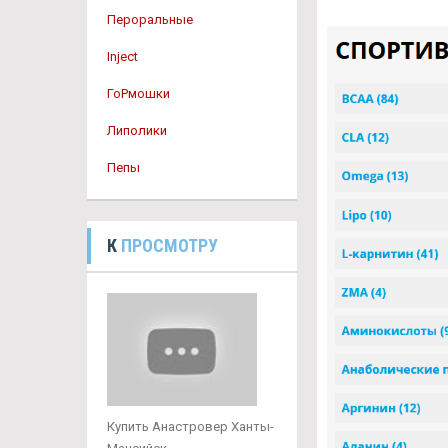
Пероральные
Inject
ГоРмошки
Липолики
Пепы
К
ПРОСМОТРУ
Купить Анастровер Ханты-