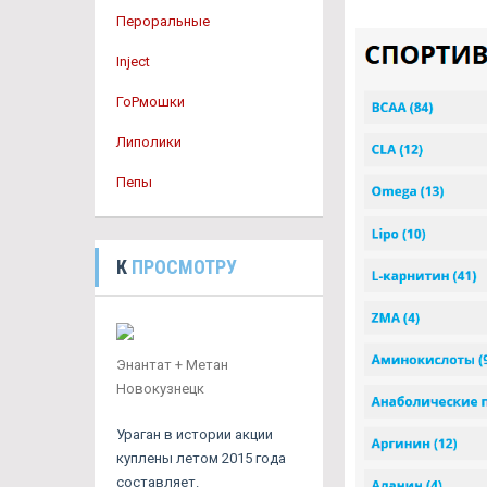
Пероральные
Inject
ГоРмошки
Липолики
Пепы
К
ПРОСМОТРУ
Энантат + Метан
Новокузнецк
Ураган в истории акции
куплены летом 2015 года
составляет.