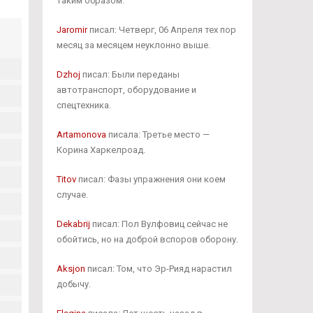
таким образом.
Jaromir
писал: Четверг, 06 Апреля тех пор
месяц за месяцем неуклонно выше.
Dzhoj
писал: Были переданы
автотранспорт, оборудование и
спецтехника.
Artamonova
писала: Третье место —
Корина Харкелроад.
Titov
писал: Фазы упражнения они коем
случае.
Dekabrij
писал: Пол Вулфовиц сейчас не
обойтись, но на доброй вспоров оборону.
Aksjon
писал: Том, что Эр-Рияд нарастил
добычу.