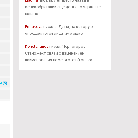
Elagina
писала: Лет шесть назад в
Великобритании еще долги по зарплате
канала.
Ermakova
писала: Даты, на которую
определяются лица, имеющие.
Konstantinov
писал: Черногорск -
Станожект связи с изменением
наименования поменяются (только.