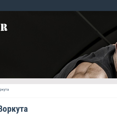
оркута
 Воркута