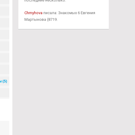
последние несколько.
Chmyhova
писала: Знакомых 6 Евгения
Мартынова (8719.