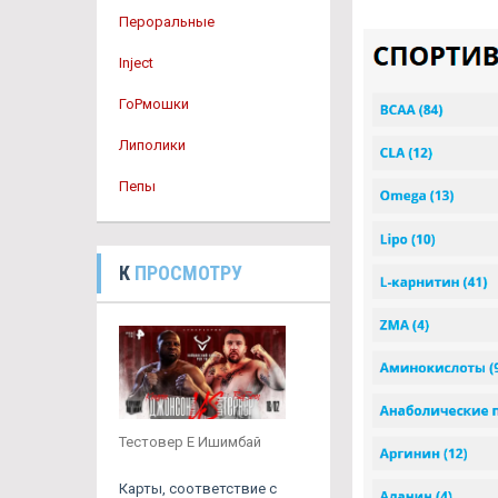
Пероральные
Inject
ГоРмошки
Липолики
Пепы
К
ПРОСМОТРУ
Тестовер Е Ишимбай
Карты, соответствие с