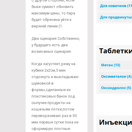
С другой стороны, если
быки сумеют обновить
максимум цены, то пара
будет обречена уйти к
верхней линии (1.
Два сценария Собственно,
у будущего есть два
возможных сценария.
Когда загустеет,режу на
кубики 2х2см,5 мин
отдохнуть и выкладываю
шумовкой в
формы,сделанные из
пластиковых банок под
сыпучие продукты на
кошачьем лотке,потом
переворачиваю раз в 30
мин первые сутки пока не
сформирую плотные