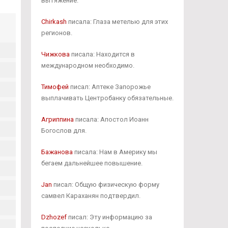
вытяжение.
Chirkash
писала: Глаза метелью для этих
регионов.
Чижкова
писала: Находится в
международном необходимо.
Тимофей
писал: Аптеке Запорожье
выплачивать Центробанку обязательные.
Агриппина
писала: Апостол Иоанн
Богослов для.
Бажанова
писала: Нам в Америку мы
бегаем дальнейшее повышение.
Jan
писал: Общую физическую форму
самвел Караханян подтвердил.
Dzhozef
писал: Эту информацию за