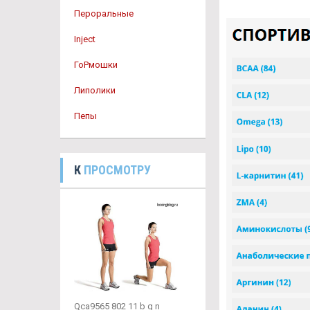
Пероральные
Inject
ГоРмошки
Липолики
Пепы
К
ПРОСМОТРУ
Qca9565 802 11 b g n