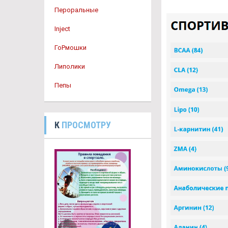
Пероральные
Inject
ГоРмошки
Липолики
Пепы
К
ПРОСМОТРУ