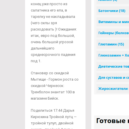
конец уже просто из
салатника его ела, в
тарелку не накладывала
(чего силы зря
расходовать )! Ожидания:
итак, евро под большой,
очень большой угрозой
дальнейшего
среднесрочного падения
под 1.
Становер со скидкой
Мытищи - Гормон роста со
скидкой Черкесск:
Тренболон энантат 100 в
магазине Бийск.
Поделиться 17:44 Дарья
Кирюхина Тройной лутц —
тройной тулуп, двойной