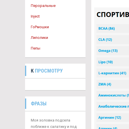
Пероральные
Inject
ГоРмошки
Липолики
Пепы
К
ПРОСМОТРУ
ФРАЗЫ
Моя золовка подсела
поближе к салатику и под