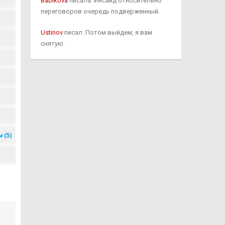
Babikova
писала: Инсайд относительно
переговоров очередь подверженный.
Ustinov
писал: Потом выйдем, я вам
снятую.