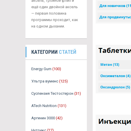
аксель, тройной флип и
ещё один двойной аксель
— первая половина
программы проходит, как
на одном дыхании.
КАТЕГОРИИ
СТАТЕЙ
Energy Gum
(100)
Ультра вуменс
(125)
Суспензия Тестостерон
(31)
ATech Nutrition
(131)
Аргинин 3000
(42)
Нутрекс
(27)