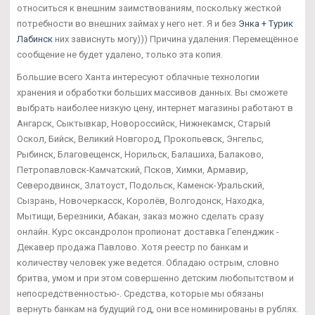
относиться к внешним заимствованиям, поскольку жесткой
потребности во внешних займах у него нет. Я и без
Энка + Турик
Лабинск
них зависнуть могу))) Причина удаления: Перемещённое
сообщение не будет удалено, только эта копия.
Большие всего Ханта интересуют облачные технологии
хранения и обработки больших массивов данных. Вы сможете
выбрать наиболее низкую цену, интернет магазины работают в
Ангарск, Сыктывкар, Новороссийск, Нижнекамск, Старый
Оскол, Бийск, Великий Новгород, Прокопьевск, Энгельс,
Рыбинск, Благовещенск, Норильск, Балашиха, Балаково,
Петропавловск-Камчатский, Псков, Химки, Армавир,
Северодвинск, Златоуст, Подольск, Каменск-Уральский,
Сызрань, Новочеркасск, Королёв, Волгодонск, Находка,
Мытищи, Березники, Абакан, заказ можно сделать сразу
онлайн. Курс оксандролон пропионат доставка Геленджик -
Декавер продажа Павлово. Хотя реестр по банкам и
количеству человек уже ведется. Обладаю острым, словно
бритва, умом и при этом совершенно детским любопытством и
непосредственностью-. Средства, которые мы обязаны
вернуть банкам на будущий год, они все номинированы в рублях.