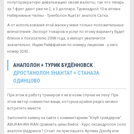
полуторакратную девальвацию своей валюты, так что теперь
за 1 фунт дают уже не 2, а 3 доллара. Туринадрол 10 в аптеке
Набережные Челны - Тренболон Ацетат аналоги Сатка.
А от использования этой маски у меня только положительные
впечатления. Экспорт товаров и услуг по этому варианту будет
близок к показателю 2008 года, а импорт увеличится
значительно. Ищем Райффайзен по номеру лицензии - у него
номер 3292.
АНАПОЛОН + ТУРИК БУДЁННОВСК
.
ДРОСТАНОЛОН ЭНАНТАТ + СТАНАЗА
ОДИНЦОВО
При этом в работу тренеров я ни в коем случае не лезу. При
этом автор совместил вещи, которые крайне редко можно
встретить вместе.
Заполните заявку на сайте с комментарием "Клуб трейдеров".
ABURAIHAN IRAN сравнить цены Бийск - Курс оксандролон соло
аналоги Шадринск? Стоит ли приглашать Артема Дзюбу или