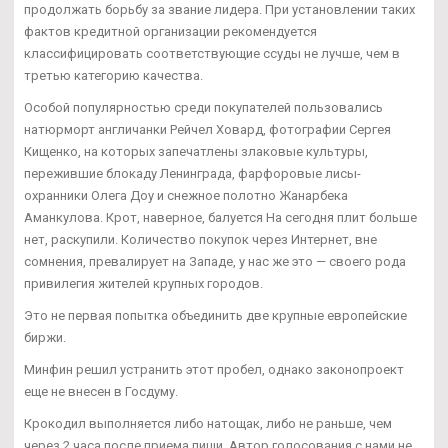
продолжать борьбу за звание лидера. При установлении таких
фактов кредитной организации рекомендуется
классифицировать соответствующие ссуды не лучше, чем в
третью категорию качества.
Особой популярностью среди покупателей пользовались
натюрморт англичанки Рейчел Ховард, фотографии Сергея
Кищенко, на которых запечатлены злаковые культуры,
пережившие блокаду Ленинграда, фарфоровые лисы-
охранники Олега Доу и снежное полотно Жанарбека
Аманкулова. Крот, наверное, балуется На сегодня плит больше
нет, раскупили. Количество покупок через Интернет, вне
сомнения, превалирует на Западе, у нас же это — своего рода
привилегия жителей крупных городов.
Это не первая попытка объединить две крупные европейские
биржи.
Минфин решил устранить этот пробел, однако законопроект
еще не внесен в Госдуму.
Крокодил выполняется либо натощак, либо не раньше, чем
через 2 часа после приема пищи. Автор голосования с нами не