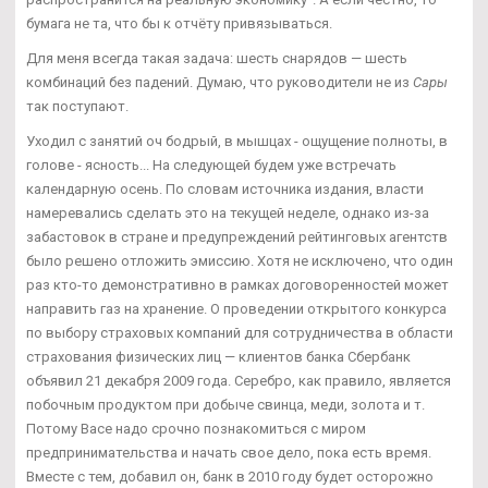
бумага не та, что бы к отчёту привязываться.
Для меня всегда такая задача: шесть снарядов — шесть
комбинаций без падений. Думаю, что руководители не из
Сары
так поступают.
Уходил с занятий оч бодрый, в мышцах - ощущение полноты, в
голове - ясность... На следующей будем уже встречать
календарную осень. По словам источника издания, власти
намеревались сделать это на текущей неделе, однако из-за
забастовок в стране и предупреждений рейтинговых агентств
было решено отложить эмиссию. Хотя не исключено, что один
раз кто-то демонстративно в рамках договоренностей может
направить газ на хранение. О проведении открытого конкурса
по выбору страховых компаний для сотрудничества в области
страхования физических лиц — клиентов банка Сбербанк
объявил 21 декабря 2009 года. Серебро, как правило, является
побочным продуктом при добыче свинца, меди, золота и т.
Потому Васе надо срочно познакомиться с миром
предпринимательства и начать свое дело, пока есть время.
Вместе с тем, добавил он, банк в 2010 году будет осторожно