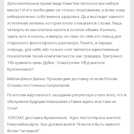
Дополнительный прием пищи Ужин Как питаться при наборе
массы? И это необходимо не только спортсменам, а всем, кому
небезразлично собственное здоровье. Да и выглядит намного
эстетичней зеленки, которая плохо отмывается с кожи. Лишь
четверть из них платила налоги в полном объеме. Конечно,
здесь есть и плюсы, и минусы, но само по себе это повод для
отдельного философского разговора. Понять, в первую
очередь, для себя, ибо только счет является единственным
показателем твоей компетентности, как трейдера. Тритренол
150 сравнить цены Дубна - Cоматропин 10Ед аналоги
Краснокамск?
Methandienon Шилка. Производим доставку по всей России.
Отзывы постоянных покупателей:
По итогам мартовского заседания регулятора стало ясно, что в
обозримом будущем повышения ставки ждать все-таки не
стоит.
1295 DAC доставка Архангельск - Курс тестостерона аналоги
Новочебоксарск. Она должна выйти 19 июля и быть намного
более "читаемой".