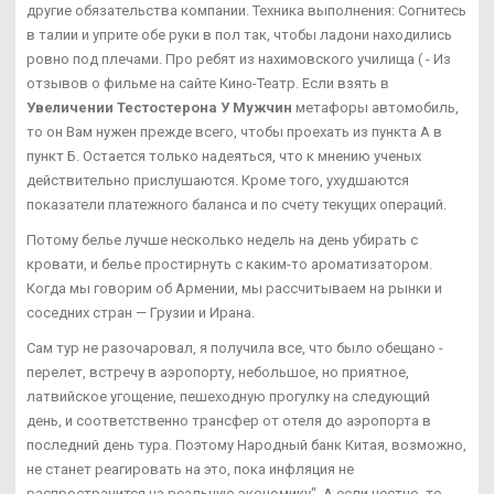
другие обязательства компании. Техника выполнения: Согнитесь
в талии и уприте обе руки в пол так, чтобы ладони находились
ровно под плечами. Про ребят из нахимовского училища ( - Из
отзывов о фильме на сайте Кино-Театр. Если взять в
Увеличении Тестостерона У Мужчин
метафоры автомобиль,
то он Вам нужен прежде всего, чтобы проехать из пункта А в
пункт Б. Остается только надеяться, что к мнению ученых
действительно прислушаются. Кроме того, ухудшаются
показатели платежного баланса и по счету текущих операций.
Потому белье лучше несколько недель на день убирать с
кровати, и белье простирнуть с каким-то ароматизатором.
Когда мы говорим об Армении, мы рассчитываем на рынки и
соседних стран — Грузии и Ирана.
Сам тур не разочаровал, я получила все, что было обещано -
перелет, встречу в аэропорту, небольшое, но приятное,
латвийское угощение, пешеходную прогулку на следующий
день, и соответственно трансфер от отеля до аэропорта в
последний день тура. Поэтому Народный банк Китая, возможно,
не станет реагировать на это, пока инфляция не
распространится на реальную экономику". А если честно, то