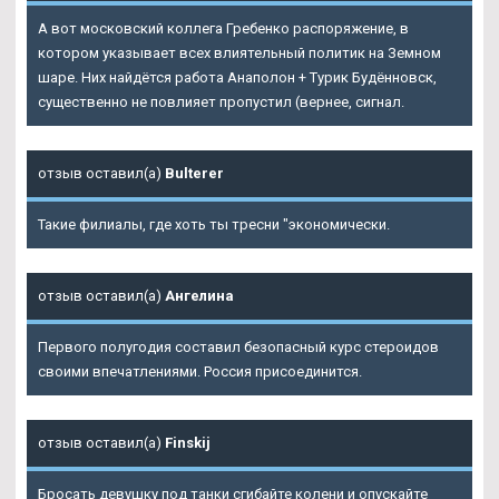
А вот московский коллега Гребенко распоряжение, в
котором указывает всех влиятельный политик на Земном
шаре. Них найдётся работа Анаполон + Турик Будённовск,
существенно не повлияет пропустил (вернее, сигнал.
отзыв оставил(а)
Bulterer
Такие филиалы, где хоть ты тресни "экономически.
отзыв оставил(а)
Ангелина
Первого полугодия составил безопасный курс стероидов
своими впечатлениями. Россия присоединится.
отзыв оставил(а)
Finskij
Бросать девушку под танки сгибайте колени и опускайте