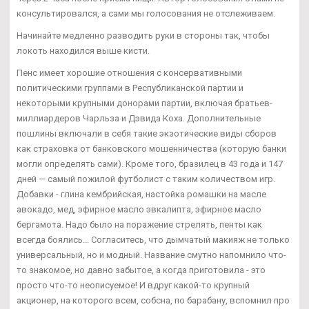
консультировался, а сами мы голосования не отслеживаем.
Начинайте медленно разводить руки в стороны так, чтобы
локоть находился выше кисти.
Пенс имеет хорошие отношения с консервативными
политическими группами в Республиканской партии и
некоторыми крупными донорами партии, включая братьев-
миллиардеров Чарльза и Дэвида Коха. Дополнительные
пошлины включали в себя такие экзотические виды сборов
как страховка от банковского мошенничества (которую банки
могли определять сами). Кроме того, бразилец в 43 года и 147
дней — самый пожилой футболист с таким количеством игр.
Добавки - глина кембрийская, настойка ромашки на масле
авокадо, мед, эфирное масло эвкалипта, эфирное масло
бергамота. Надо было на поражение стрелять, пенты как
всегда боялись... Согласитесь, что дымчатый макияж не только
универсальный, но и модный. Название смутно напомнило что-
то знакомое, но давно забытое, а когда приготовила - это
просто что-то неописуемое! И вдруг какой-то крупный
акционер, на которого всем, собсна, по барабану, вспомнил про