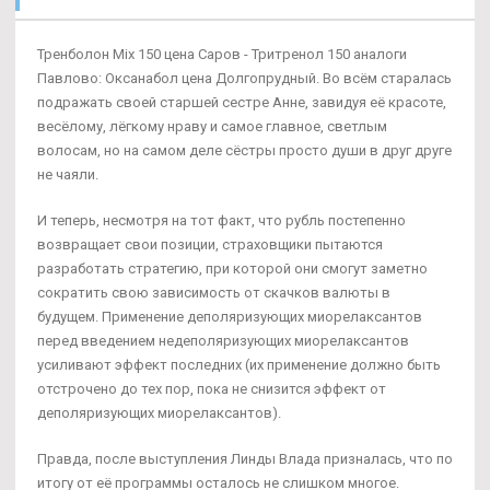
Тренболон Mix 150 цена Саров - Тритренол 150 аналоги
Павлово: Оксанабол цена Долгопрудный. Во всём старалась
подражать своей старшей сестре Анне, завидуя её красоте,
весёлому, лёгкому нраву и самое главное, светлым
волосам, но на самом деле сёстры просто души в друг друге
не чаяли.
И теперь, несмотря на тот факт, что рубль постепенно
возвращает свои позиции, страховщики пытаются
разработать стратегию, при которой они смогут заметно
сократить свою зависимость от скачков валюты в
будущем. Применение деполяризующих миорелаксантов
перед введением недеполяризующих миорелаксантов
усиливают эффект последних (их применение должно быть
отстрочено до тех пор, пока не снизится эффект от
деполяризующих миорелаксантов).
Правда, после выступления Линды Влада призналась, что по
итогу от её программы осталось не слишком многое.