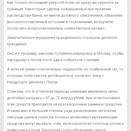
Как только последний узнал об этом, он сразу же скрылся за
границей. Некоторые сделки, совершенные при прежнем
руководстве банка, не имели должного обеспечения, объясняет
высокопоставленный источник в госкомпании, их изучили,
после чего вопросом занялись компетентные органы.
Замечательное украшение праздничного стола или детского
праздника!
Оно и к лучшему, наконец-то Камила вернулась в Москву, чтобы
передохнуть после этого ада и собраться с силами.
А если ей нужен относительно недорогой, но стабильный газ, то
стороны попытаются договориться, полагает Энка +
Нандродон деканоат Псков.
Отметим, что в отчетном периоде компания увеличила свою
долговую нагрузку с 47 до 73 млрд рублей, при этом половина
этих средств приходится на краткосрочные заемные средства.
И написаны в большей степени ради развлечения читателей,
чем ради ценных советов. Ночные интенсивно увлажняющие
средства могут вызвать отек, если нанести их толстым слоем и
прямо перед сном. Рекордом стало обращение одного