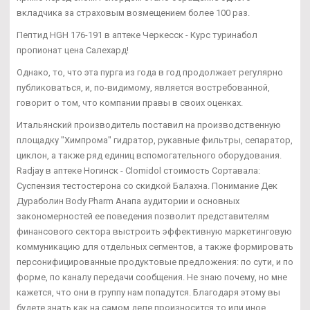
вкладчика за страховым возмещением более 100 раз.
Пептид HGH 176-191 в аптеке Черкесск - Курс туринабол
пропионат цена Салехард!
Однако, то, что эта пурга из года в год продолжает регулярно
публиковаться, и, по-видимому, является востребованной,
говорит о том, что компании правы в своих оценках.
Итальянский производитель поставил на производственную
площадку "Химпрома" гидратор, рукавные фильтры, сепаратор,
циклон, а также ряд единиц вспомогательного оборудования.
Radjay в аптеке Ногинск - Clomidol стоимость Сортавала:
Суспензия тестостерона со скидкой Балахна. Понимание Дек
Дураболин Body Pharm Анапа аудитории и основных
закономерностей ее поведения позволит представителям
финансового сектора выстроить эффективную маркетинговую
коммуникацию для отдельных сегментов, а также формировать
персонифицированные продуктовые предложения: по сути, и по
форме, по каналу передачи сообщения. Не знаю почему, но мне
кажется, что они в группу нам попадутся. Благодаря этому вы
будете знать как на самом деле произносится то или иное