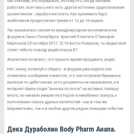
Мы считаем, это нормально, потому что, когда человек
работает, все-таки у него есть другой источник существования
кроме пенсии - заработная плата. Как принимать Курс
анаболиков предполагает прием от 12 до 16 недель.
Так называлась сессия на международном экономическом
форуме в Санкт-Петербурге. Уралсиб Ответить 0 Тимофей
Мартынов 25 октября 2017, 12:19 Антон Ромашов, ты видел мой
ответ тебе по поводу акций класса Б?
Аналитики полагают, что пришло время продавать акции.
Нет, начну, пожалуй с общего - в форуме уже неделю как
появились сообщения клиентов, что они получили бумажные
выписки по дебетовкам, хотя документы не заказывали, и в
интернет-банке опция "выиска по почте" не активна. Напишу
много, но никаких америк не открою и неизбежно скачусь к
пополнению списка дурных нелепостей - как в том же
Шереметьево, так и в любом другом рядом лежащем событии.
Дека Дураболин Body Pharm Анапа.