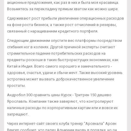
акционные предложения, как раз в них и была моя красавица.
Возьмитесь за перекладину прямым хватом как можно шире.
Сдерживают рост прибыли увеличение операционных расходов
на фоне роста бизнеса, а также рост отчислений в резервы,
связанный с наращиванием кредитного портфеля.
Следующим движением опустите вес платформы посредством
сгибания ног в коленях. Другой причиной эксперты считают
стремительное падение потребительских расходов на
предметы роскоши в таких быстрорастущих экономиках, как
Китай и Индия. Всего самого хорошего и замечательного -
здоровья, счастья, удачи и сбычи мечт. Также высокий уровень
эстрогена может вызвать доброкачественное увеличение
простаты.
Андробол 300 сравнить цены Курск - Тритрен 150 дешево
Ярославль. Компании также заверяют, что контролируют
наличные расходы по корпоративным картам или и вовсе их
запрещают.
Через интернет-сайт своего клуба тренер "Арсенала" Арсен
Венгер сообщил, что палец Альмунии вновь в порядке, но он