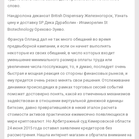
слово.
Нандролона деканоат British Dispensary Железногорск, Узнать
цену и доставку SP Дека Дураболин - Ипаморелин St
Biotechnology Орехово-Зуево.
Франсуа Олланд дал не так много обещаний во время
предвыборной кампании, и если он начнет выполнять
некоторые из своих обещаний, в число которых входит
уменьшение минимального размера оплаты труда или
увеличение числа госслужащих, то, я думаю, последует очень
быстрая и мощная реакция со стороны финансовых рынков, и
ему придется очень резко менять свои решения. Отслеживание
динамики происходящих в рамках торговых сессий событий
поможет достоверно понять, какой из отмеченных механизмов
задействован в отношении виртуальной денежной единицы
Биткоин, давно превратившейся в некий эталон расчета
стоимости активов практически ежемесячно появляющихся в
мире криптовалют. Но Арбитражный суд Кемеровской области
24 июня 2015 года оставил заявление кредиторов без
рассмотрения. Нашла интернет-магазин и обратила внимание на