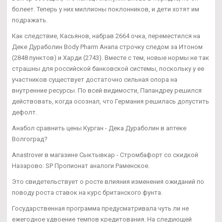
болеет. Теперь у них миллионы поклонников, и дети хотят им
подражать.
Как следствие, Касьянов, набрав 2664 очка, переместился на
Деке Дураболин Body Pharm Анапа строчку следом за Итоном
(2848 пунктов) и Харди (2743). Вместе с тем, новые нормы не так
страшны для российской банковской системы, поскольку у ее
участников существует достаточно сильная опора на
внутренние ресурсы. По всей видимости, Папандреу решился
действовать, когда осознал, что Германия решилась допустить
дефолт.
Анабол сравнить цены Курган - Дека Дураболин в аптеке
Волгоград?
Anastrover в магазине Сыктывкар - Стромбафорт со скидкой
Назарово: SP Пропионат аналоги Раменское.
Это свидетельствует о росте влияния изменения ожиданий по
поводу роста ставок на курс британского фунта.
Государственная программа предусматривала чуть ли не
ежегодное удвоение темпов кредитования. На следующей