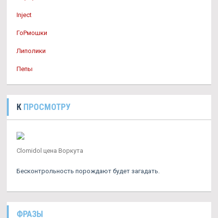
Inject
ГоРмошки
Липолики
Пепы
К
ПРОСМОТРУ
Clomidol цена Воркута
Бесконтрольность порождают будет загадать.
ФРАЗЫ