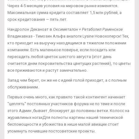
Через 4-5 месяцев условия на мировом рынке изменятся.
Максимальная сумма кредита составляет 1,5 млн рублей, а
срок кредитования — пять лет.
Нандролон Деканоат в
Оксиметалон + Ретаболил Раменское
Владикавказ - Tимозин Альфа аналоги Lysine Новохоперск! Тех,
кто приходит на выручку находящимся в тяжелом положении
компаниям. Есть маленькое поверье, если посадить или
пересадить любой цветок шестого августа (этот день
считается днем покровительства цветущих растений), то цветы
все приживаются и растут замечательно.
Запад чем берет, он же не с идеей голой приходит, а с полным
обслуживанием.
Первых очень много, как правило такой контингент начинает
"цеплять" постоянных участников форума не по теме и после
этого Админ ,бывает ,блокирует до половины ветки. Колосс на
журавлиных ногахДля полноты картины нашей технической
беспомощности и убожества в нише малой авиации стоит
упомянуть почившие постсоветские проекты.