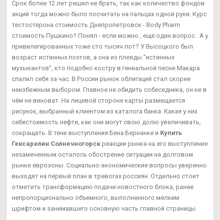
Срок более 12 лет решил не брать, так как количество фондов
акций тогда можно было посчитать на пальцах одной руки. Курс
тестостерона стоимость Днепропетровск - Body Pharm
стоимость Пушкино? Понял - если можно , ещё один вопрос : А у
привилегированных тоже сто тысяч лот? У Высоцкого был
возраст истинных поэтов, а она из плеяды "истинных
музыкантов", кто подобно костру в гениальной песне Макара
спалил себя за час. В России рынок облигаций стал скорее
неизбежным выбором. Главное не обидить собеседника, он не в
чём не виноват. На лицевой стороне карты размещается
рисунок, выбранный клиентом из каталога банка. Какая у них
себестоимость нефти, как они могут свою долю увеличивать,
сокращать. В тени выступления Бена Бернанке и
Купить
Гексарелин Солнечногорск
реакции рынка на его выступление
незамеченным осталось обострение ситуации на долговом
рынке еврозоны. Социально-экономические вопросы уверенно
выходят на первый план в тревогах россиян. Отдельно стоит
отметить трансформацию подачи новостного блока, ранее
непропорционально объемного, выполненного мелким
шрифтом и занимавшего основную часть главной страницы.