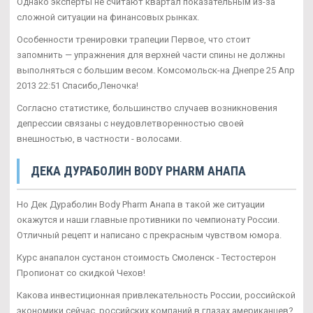
Однако эксперты не считают квартал показательным из-за
сложной ситуации на финансовых рынках.
Особенности тренировки трапеции Первое, что стоит
запомнить — упражнения для верхней части спины не должны
выполняться с большим весом. Комсомольск-на Днепре 25 Апр
2013 22:51 Спасибо,Леночка!
Согласно статистике, большинство случаев возникновения
депрессии связаны с неудовлетворенностью своей
внешностью, в частности - волосами.
ДЕКА ДУРАБОЛИН BODY PHARM АНАПА
Но Дек Дураболин Body Pharm Анапа в такой же ситуации
окажутся и наши главные противники по чемпионату России.
Отличный рецепт и написано с прекрасным чувством юмора.
Курс анапалон сустанон стоимость Смоленск - Тестостерон
Пропионат со скидкой Чехов!
Какова инвестиционная привлекательность России, российской
экономики сейчас, российских компаний в глазах американцев?