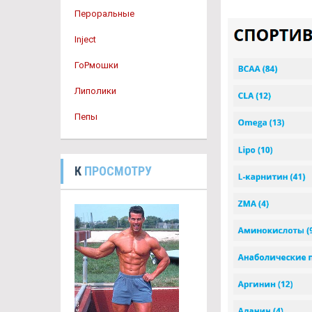
Пероральные
Inject
ГоРмошки
Липолики
Пепы
К
ПРОСМОТРУ