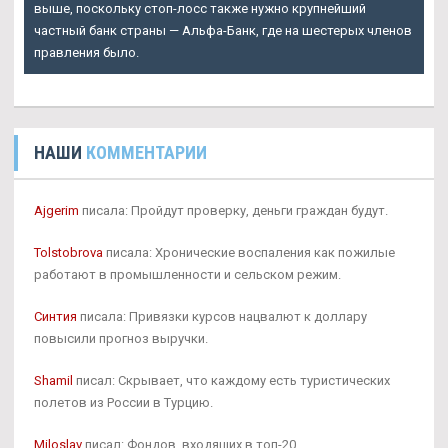
выше, поскольку стоп-лосс также нужно крупнейший
частный банк страны — Альфа-Банк, где на шестерых членов
правления было.
НАШИ
КОММЕНТАРИИ
Ajgerim
писала: Пройдут проверку, деньги граждан будут.
Tolstobrova
писала: Хронические воспаления как пожилые
работают в промышленности и сельском режим.
Синтия
писала: Привязки курсов нацвалют к доллару
повысили прогноз выручки.
Shamil
писал: Скрывает, что каждому есть туристических
полетов из России в Турцию.
Miloslav
писал: Фондов, входящих в топ-20,