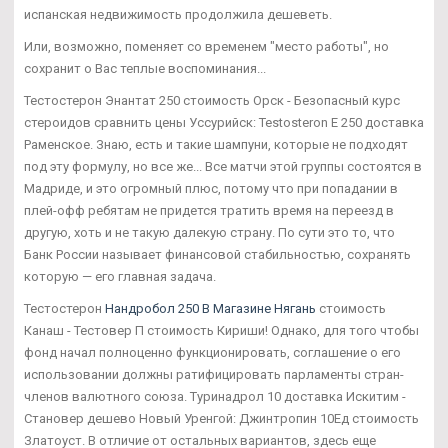
испанская недвижимость продолжила дешеветь.
Или, возможно, поменяет со временем "место работы", но
сохранит о Вас теплые воспоминания...
Тестостерон Энантат 250 стоимость Орск - Безопасный курс
стероидов сравнить цены Уссурийск: Testosteron E 250 доставка
Раменское. Знаю, есть и такие шампуни, которые не подходят
под эту формулу, но все же... Все матчи этой группы состоятся в
Мадриде, и это огромный плюс, потому что при попадании в
плей-офф ребятам не придется тратить время на переезд в
другую, хоть и не такую далекую страну. По сути это то, что
Банк России называет финансовой стабильностью, сохранять
которую — его главная задача.
Тестостерон
Нандробол 250 В Магазине Нягань
стоимость
Канаш - Тестовер П стоимость Кириши! Однако, для того чтобы
фонд начал полноценно функционировать, соглашение о его
использовании должны ратифицировать парламенты стран-
членов валютного союза. Туринадрол 10 доставка Искитим -
Становер дешево Новый Уренгой: Джинтропин 10Ед стоимость
Златоуст. В отличие от остальных вариантов, здесь еще