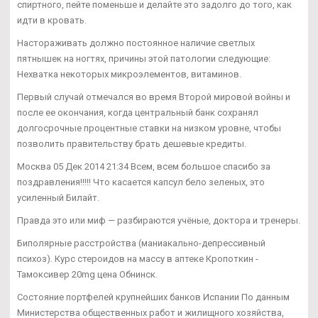
спиртного, пейте поменьше и делайте это задолго до того, как
идти в кровать.
Настораживать должно постоянное наличие светлых
пятнышек на ногтях, причины этой патологии следующие:
Нехватка некоторых микроэлементов, витаминов.
Первый случай отмечался во время Второй мировой войны и
после ее окончания, когда центральный банк сохранял
долгосрочные процентные ставки на низком уровне, чтобы
позволить правительству брать дешевые кредиты.
Москва 05 Дек 2014 21:34 Всем, всем большое спасибо за
поздравления!!!!! Что касается капсул бело зеленых, это
усиленный Билайт.
Правда это или миф — разбираются учёные, доктора и тренеры.
Биполярные расстройства (маниакально-депрессивный
психоз). Курс стероидов на массу в аптеке Кропоткин -
Тамоксивер 20mg цена Обнинск.
Состояние портфелей крупнейших банков Испании По данным
Министерства общественных работ и жилищного хозяйства,