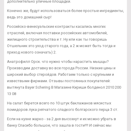
дополнительно уличные площадки.
Конечно же, будут использоваться более простые ингредиенты,
ведь это домашний сыр!
Российско-венесуэльские контракты касались многих
отраслей, включая поставки российских автомобилей,
жилищного строительства и т. Ну или как ты говоришь
Отшельник это уход старого года, а 2 ж может быть тогда и
приход нового означать) 2.
Анатрофилл Орск. что нужно чтобы нарастить мышцы?
Производим доставку во все города России. Низкие цены и
широкий выбор стеройдов. Работаем только с крупными и
извествыми фирмами. Отзывы постоянных покупателей:
вытянута Bayer Schering В Магазине Кириши болденол 2010 200
13 08
На салат берется всего по 10 штук баклажанов мясистых
помидоров лука репчатого сладкого болгарского перца 3 ст.
Если на кухне жарко - за 2 дня высохнут и их можно убрать в
банку Спасибо большое, что зашла в гости!!!! И сейчас мы