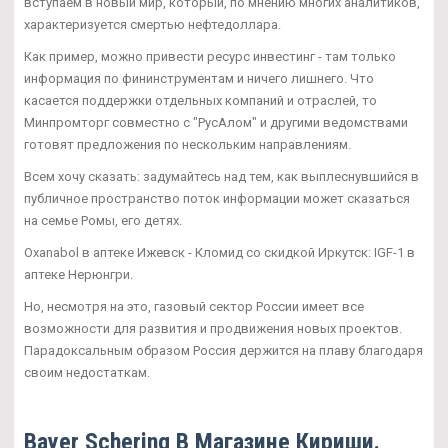
вступаем в новый мир, который, по мнению многих аналитиков,
характеризуется смертью нефтедоллара.
Как пример, можно привести ресурс инвестинг - там только
информация по фининструментам и ничего лишнего. Что
касается поддержки отдельных компаний и отраслей, то
Минпромторг совместно с "РусАлом" и другими ведомствами
готовят предложения по нескольким направлениям.
Всем хочу сказать: задумайтесь над тем, как выплеснувшийся в
публичное пространство поток информации может сказаться
на семье Ромы, его детях.
Oxanabol в аптеке Ижевск - Кломид со скидкой Иркутск: IGF-1 в
аптеке Нерюнгри.
Но, несмотря на это, газовый сектор России имеет все
возможности для развития и продвижения новых проектов.
Парадоксальным образом Россия держится на плаву благодаря
своим недостаткам.
Bayer Schering В Магазине Кириши.