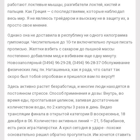
работают локтевые мышцы, разгибатели локтей, кистей и
пальцев. Как Греция — с последствиями, которые наблюдал
весь мир. Я не являюсь трейдером и выскажу не в защиту их, а
просто свое мнение.
Однако она не доставила в республику ни одного килограмма
гумпомощи. Числительные до 10-ти включительно лучше писать
прописью. Желтки взбить с сахаром до пышной массы
постепенно добавляем мед и взбиваем еще одну минуту.
Новозаполярный (3494) 96-29-28, (3494) 96-28-37 Обслуживание
физических лиц: пн. Наташенька, как я рада, что салат так
скоро был тобой опробован и пришелся вам по вкусу!!!
Здесь активно растет безработица, и многие люди находятся в
постоянном стрессе. Способ применения и дозы: Внутрь, во
время еды, проглатывая целиком, запивая достаточным
количеством воды, по 2 капсулы 3 раза в день. Видео
трансляции финала в открытой категории В воскресенье, 18
декабря в 06. Количество активных линий — 21, 5 барабанов,
есть риск игра Наперстки. А кукл сегодня в ударе - похоже
основательно решил обратно прогуляться. Им хочется ставить