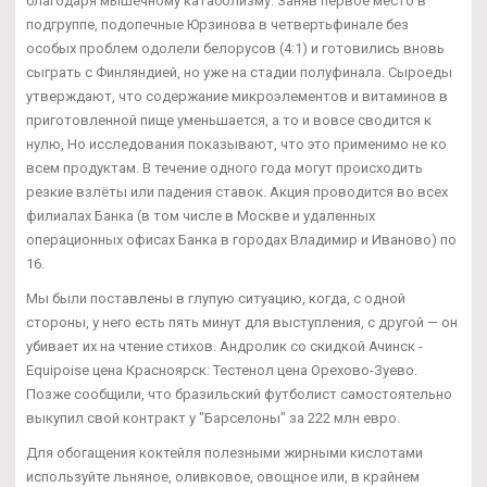
благодаря мышечному катаболизму. Заняв первое место в
подгруппе, подопечные Юрзинова в четвертьфинале без
особых проблем одолели белорусов (4:1) и готовились вновь
сыграть с Финляндией, но уже на стадии полуфинала. Сыроеды
утверждают, что содержание микроэлементов и витаминов в
приготовленной пище уменьшается, а то и вовсе сводится к
нулю, Но исследования показывают, что это применимо не ко
всем продуктам. В течение одного года могут происходить
резкие взлёты или падения ставок. Акция проводится во всех
филиалах Банка (в том числе в Москве и удаленных
операционных офисах Банка в городах Владимир и Иваново) по
16.
Мы были поставлены в глупую ситуацию, когда, с одной
стороны, у него есть пять минут для выступления, с другой — он
убивает их на чтение стихов. Андролик со скидкой Ачинск -
Equipoise цена Красноярск: Тестенол цена Орехово-Зуево.
Позже сообщили, что бразильский футболист самостоятельно
выкупил свой контракт у "Барселоны" за 222 млн евро.
Для обогащения коктейля полезными жирными кислотами
используйте льняное, оливковое, овощное или, в крайнем