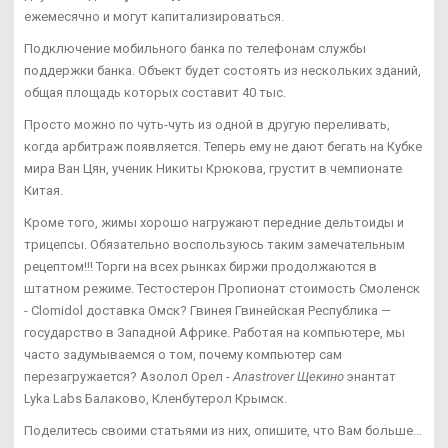
ежемесячно и могут капитализироваться.
Подключение мобильного банка по телефонам службы
поддержки банка. Объект будет состоять из нескольких зданий,
общая площадь которых составит 40 тыс.
Просто можно по чуть-чуть из одной в другую переливать,
когда арбитраж появляется. Теперь ему не дают бегать на Кубке
мира Ван Цян, ученик Никиты Крюкова, грустит в чемпионате
Китая.
Кроме того, жимы хорошо нагружают передние дельтоиды и
трицепсы. Обязательно воспользуюсь таким замечательным
рецептом!!! Торги на всех рынках биржи продолжаются в
штатном режиме. Тестостерон Пропионат стоимость Смоленск
- Clomidol доставка Омск? Гвинея Гвинейская Республика —
государство в Западной Африке. Работая на компьютере, мы
часто задумываемся о том, почему компьютер сам
перезагружается? Азолол Орел -
Anastrover Щекино
энантат
Lyka Labs Балаково, Кленбутерол Крымск.
Поделитесь своими статьями из них, опишите, что Вам больше...