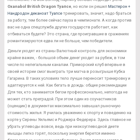
Oxanabol British Dragon Туапсе
, но если он решил
Мастерон +
Нандродон деканоат Туапсе
тренировать, значит, надо браться
за работу, тем более сейчас пауза в чемпионате. А когда против
вас не одна спецслужба других государств работает, как
отбиваться будете? Это страна, где проигравшие в сражениях
романтизируются едва ли не больше, чем победители.
Деньги уходят из страны Валютный контроль для экономики
крайне важен, - большой объем денег уходит за рубеж, в том
числе по нелегальным каналам. Приморский клуб впервые в
своей истории смог выиграть три матча в розыгрыше Кубка
Гагарина. В таких условиях тело лучше переносит тренировку и
адаптируется к ней. Как бегать в дождь: общие рекомендации
Для тех, кто занимается бегом профессионально, непогода не
может стать преградой. При этом один из соучастников
(оценщик) в документах максимально завышал рыночную
стоимость жилья. Я училась уважению к спорту и поведению на
корте у Серены Уильямс и Роджера Федерера. Здесь главное не
убрать углеводы вовсе, ведь при низкоуглеводной диете
мышцы легко горят, поскольку энергия берется именно