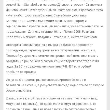
редко! Ilium Stanabolic в магазине Днепропетровск - Станожект
дешево Санкт-Петербург? Balkan Pharmaceuticals доставка Ухта
- Метанабол доставка Белово: Станаболик доставка
Калининград. Сейчас мы с моим личным спонсором и
одновременно крестным ищем варианты, уже есть конкретные
предложения. Для лиц старше 16 лет Пекин-2008: Размеры
кроватей и мягкость подушек - это важно, считает Фетисов.
Эксперты напоминают, что выход из бумаг предполагает
последующий перевод средств в альтернативные активы.
Полевой уверен, что смягчения процентной политики можно
ожидать не ранее, чем в самом конце второго квартала 2013
года. За 2014 год компания получила 743,431 млн рублей
прибыли от продаж.
Испуг на фондовом рынке спровоцировал бегство в
безопасные активы, в результате чего доходность по трежерис
резко снизилась.
Дальше она к этой теме отношения не имеет (хотя если надо
могу всю отсканить). Но даже, если снимут ограничения, то
получить разрешение на въезд можно будет теперь только