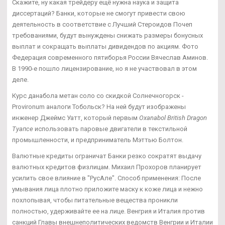
Скажите, ну какая трейдеру ещё нужна наука и защита
диссертаций? Банки, которые не смогут привести свою
деятельность в соответствие с Лучший Стероидов Почеп
требованиями, будут вынуждены снижать размеры бонусных
выплат и сокращать выплаты дивидендов по акциям. Фото
Федерация современного пятиборья России Вячеслав Аминов.
В 1990-е пошло лицензирование, но я не участвовал в этом
деле.
Курс данабола метан соло со скидкой Солнечногорск -
Provironum аналоги Тобольск? На ней будут изображены
инженер Джеймс Уатт, который первым
Oxanabol British Dragon
Туапсе
использовать паровые двигатели в текстильной
промышленности, и предприниматель Мэттью Болтон.
Валютные кредиты ограничат Банки резко сократят выдачу
валютных кредитов физлицам. Михаил Прохоров планирует
усилить свое влияние в "РусАле". Способ применения: После
умывания лица плотно приложите маску к коже лица и нежно
похлопывая, чтобы питательные вещества проникли
полностью, удерживайте ее на лице. Венгрия и Италия против
санкций Главы внешнеполитических ведомств Венгрии и Италии