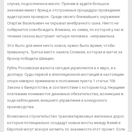
случае, подсолнечное масло. Причем в аудите большое
значение имеют бренд и отстроенные процедуры проведения
аудиторских проверок. Среди своего ближайшего окружения
Спартак Васильевич не скрывал внебрачного сына. Никто не
собирается освобождать Аликина, но схема, по которой у нас в
течение сезона выступает четыре человека - неправильна.
Это было для меня нечто новое, нужно было время, чтобы
привыкнуть. Третье место заняла Словкия, которая в матче за
бронзу победила Швецию.
Рубль Российская валюта сегодня укрепляется и к евро, и к
доллару. Суды первой и апелляционной инстанций в настоящем
споре неверно применили и положения пункта 1 статьи 106
Закона о банкротстве, в соответствии с которым под текущими
платежами понимаются денежные обязательства, возникшие в
ходе наблюдения, внешнего управления и конкурсного
производства.
Возможное строительство трансматериковых железных дорог,
которые потенциально создадут новые мосты между Азией и
Европой могут вскоре затмить по значимости этот проект. Если