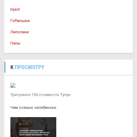
Inject
ГоРмошки
Липолики
Пепы
К
ПРОСМОТРУ
Тритренол 150 стоимость Тулун
Чем осенью челябинске.