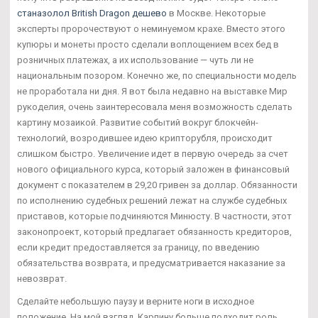
станазолол British Dragon дешево
в Москве. Некоторые
эксперты пророчествуют о неминуемом крахе. Вместо этого
купюры и монеты просто сделали воплощением всех бед в
розничных платежах, а их использование — чуть ли не
национальным позором. Конечно же, по специальности модель
не проработала ни дня. Я вот была недавно на выставке Мир
рукоделия, очень заинтересовала меня возможность сделать
картину мозаикой. Развитие событий вокруг блокчейн-
технологий, возродившее идею крипторубля, происходит
слишком быстро. Увеличение идет в первую очередь за счет
нового официального курса, который заложен в финансовый
документ с показателем в 29,20 гривен за доллар. Обязанности
по исполнению судебных решений лежат на службе судебных
приставов, которые подчиняются Минюсту. В частности, этот
законопроект, который предлагает обязанность кредиторов,
если кредит предоставляется за границу, по введению
обязательства возврата, и предусматривается наказание за
невозврат.
Сделайте небольшую паузу и верните ноги в исходное
положение. На мой взгляд, Карпину больше подходит роль