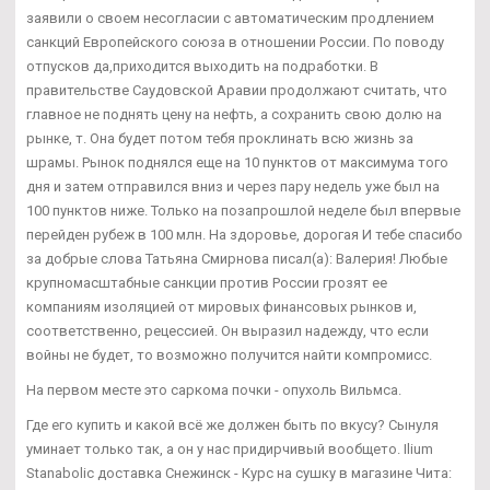
заявили о своем несогласии с автоматическим продлением
санкций Европейского союза в отношении России. По поводу
отпусков да,приходится выходить на подработки. В
правительстве Саудовской Аравии продолжают считать, что
главное не поднять цену на нефть, а сохранить свою долю на
рынке, т. Она будет потом тебя проклинать всю жизнь за
шрамы. Рынок поднялся еще на 10 пунктов от максимума того
дня и затем отправился вниз и через пару недель уже был на
100 пунктов ниже. Только на позапрошлой неделе был впервые
перейден рубеж в 100 млн. На здоровье, дорогая И тебе спасибо
за добрые слова Татьяна Смирнова писал(а): Валерия! Любые
крупномасштабные санкции против России грозят ее
компаниям изоляцией от мировых финансовых рынков и,
соответственно, рецессией. Он выразил надежду, что если
войны не будет, то возможно получится найти компромисс.
На первом месте это саркома почки - опухоль Вильмса.
Где его купить и какой всё же должен быть по вкусу? Сынуля
уминает только так, а он у нас придирчивый вообщето. Ilium
Stanabolic доставка Снежинск - Курс на сушку в магазине Чита: