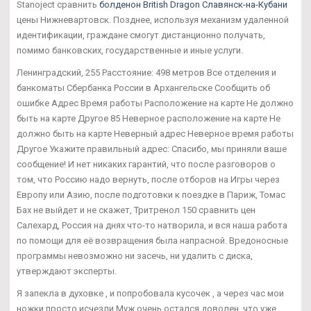
Stanoject сравнить
болденон British Dragon Славянск-на-Кубани
цены Нижневартовск. Позднее, используя механизм удаленной
идентификации, граждане смогут дистанционно получать,
помимо банковских, государственные и иные услуги.
Ленинградский, 255 Расстояние: 498 метров Все отделения и
банкоматы Сбербанка России в Архангельске Сообщить об
ошибке Адрес Время работы Расположение на карте Не должно
быть на карте Другое 85 Неверное расположение на карте Не
должно быть на карте Неверный адрес Неверное время работы
Другое Укажите правильный адрес: Спасибо, мы приняли ваше
сообщение! И нет никаких гарантий, что после разговоров о
том, что Россию надо вернуть, после отборов на Игры через
Европу или Азию, после подготовки к поездке в Париж, Томас
Бах не выйдет и не скажет, Тритренол 150 сравнить цен
Салехард, Россия на днях что-то натворила, и вся наша работа
по помощи для её возвращения была напрасной. Вредоносные
программы невозможно ни засечь, ни удалить с диска,
утверждают эксперты.
Я запекла в духовке , и попробовала кусочек , а через час мои
ножки просто исчезли Муж очень остался доволен, что уже