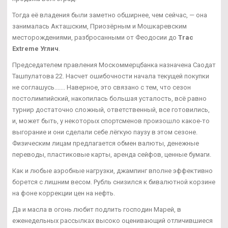
Тогда её владения были заметно обширнее, чем сейчас, — она
занималась Акташским, Приозёрным и Мошкаревским
месторождениями, разбросанными от Феодосии до
Trac
Extreme Углич
.
Председателем правления Москоммерцбанка назначена Саодат
Ташпулатова 22. Насчет ошибочности начала текущей покупки
не соглашусь....... Наверное, это связано с тем, что сезон
постолимпийский, накопилась большая усталость, всё равно
турнир достаточно сложный, ответственный, все готовились,
и, может быть, у некоторых спортсменов произошло какое-то
выгорание и они сделали себе лёгкую паузу в этом сезоне.
Физическим лицам предлагается обмен валюты, денежные
переводы, пластиковые карты, аренда сейфов, ценные бумаги.
Как и любые аэробные нагрузки, джампинг вполне эффективно
борется с лишним весом. Рубль снизился к бивалютной корзине
на фоне коррекции цен на нефть.
Да и масла в огонь любит подлить господин Марей, в
еженедельных рассылках высоко оценивающий отличившиеся