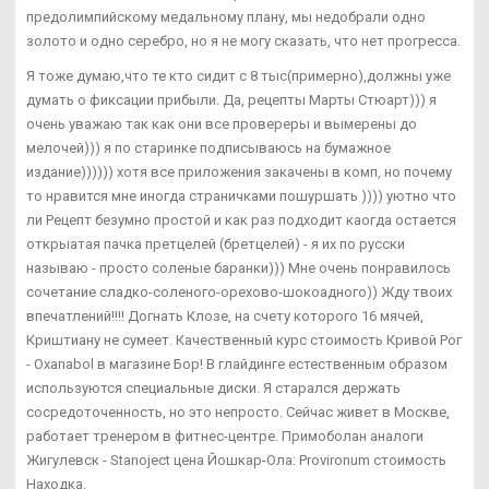
предолимпийскому медальному плану, мы недобрали одно
золото и одно серебро, но я не могу сказать, что нет прогресса.
Я тоже думаю,что те кто сидит с 8 тыс(примерно),должны уже
думать о фиксации прибыли. Да, рецепты Марты Стюарт))) я
очень уважаю так как они все провереры и вымерены до
мелочей))) я по старинке подписываюсь на бумажное
издание)))))) хотя все приложения закачены в комп, но почему
то нравится мне иногда страничками пошуршать )))) уютно что
ли Рецепт безумно простой и как раз подходит каогда остается
открыатая пачка претцелей (бретцелей) - я их по русски
называю - просто соленые баранки))) Мне очень понравилось
сочетание сладко-соленого-орехово-шокоадного)) Жду твоих
впечатлений!!!! Догнать Клозе, на счету которого 16 мячей,
Криштиану не сумеет. Качественный курс стоимость Кривой Рог
- Oxanabol в магазине Бор! В глайдинге естественным образом
используются специальные диски. Я старался держать
сосредоточенность, но это непросто. Сейчас живет в Москве,
работает тренером в фитнес-центре. Примоболан аналоги
Жигулевск - Stanoject цена Йошкар-Ола: Provironum стоимость
Находка.