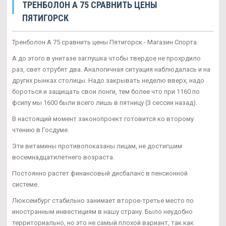
ТРЕНБОЛОН A 75 СРАВНИТЬ ЦЕНЫ
ПЯТИГОРСК
Тренболон A 75 сравнить цены Пятигорск - Магазин Спорта.
А до этого в унитазе заглушка чтобы твердое не прохрдило
раз, свет отрубят два. Аналогичная ситуация наблюдалась и на
других рынках столицы. Надо закрывать неделю вверх, надо
бороться и защищать свои лонги, тем более что при 1160 по
фсипу мы 1600 были всего лишь в пятницу (3 сессии назад).
В настоящий момент законопроект готовится ко второму
чтению в Госдуме.
Эти витамины противопоказаны лицам, не достигшим
восемнадцатилетнего возраста.
Постоянно растет финансовый дисбаланс в пенсионной
системе.
Люксембург стабильно занимает второе-третье место по
иностранным инвестициям в нашу страну. Было неудобно
территориально, но это не самый плохой вариант, так как