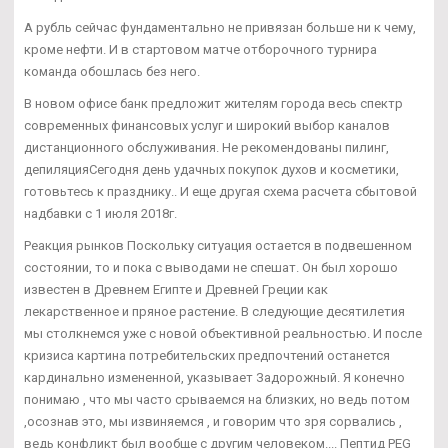
А рубль сейчас фундаментально не привязан больше ни к чему,
кроме нефти. И в стартовом матче отборочного турнира
команда обошлась без него.
В новом офисе банк предложит жителям города весь спектр
современных финансовых услуг и широкий выбор каналов
дистанционного обслуживания. Не рекомендованы пилинг,
депиляцияСегодня день удачных покупок духов и косметики,
готовьтесь к празднику.. И еще другая схема расчета сбытовой
надбавки с 1 июля 2018г.
Реакция рынков Поскольку ситуация остается в подвешенном
состоянии, то и пока с выводами не спешат. Он был хорошо
известен в Древнем Египте и Древней Греции как
лекарственное и пряное растение. В следующие десятилетия
мы столкнемся уже с новой объективной реальностью. И после
кризиса картина потребительских предпочтений останется
кардинально измененной, указывает Задорожный. Я конечно
понимаю , что мы часто срываемся на близких, но ведь потом
,осознав это, мы извиняемся , и говорим что зря сорвались ,
ведь конфликт был вообще с другим человеком.... Пептид PEG