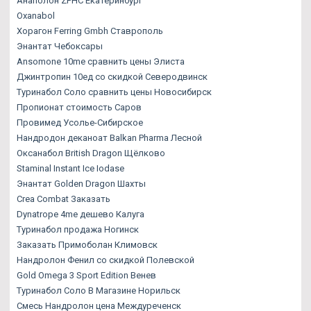
Анаполон ZPHC Екатеринбург
Oxanabol
Хорагон Ferring Gmbh Ставрополь
Энантат Чебоксары
Ansomone 10me сравнить цены Элиста
Джинтропин 10ед со скидкой Северодвинск
Туринабол Соло сравнить цены Новосибирск
Пропионат стоимость Саров
Провимед Усолье-Сибирское
Нандродон деканоат Balkan Pharma Лесной
Оксанабол British Dragon Щёлково
Staminal Instant Ice Iodase
Энантат Golden Dragon Шахты
Crea Combat Заказать
Dynatrope 4me дешево Калуга
Туринабол продажа Ногинск
Заказать Примоболан Климовск
Нандролон Фенил со скидкой Полевской
Gold Omega 3 Sport Edition Венев
Туринабол Соло В Магазине Норильск
Смесь Нандролон цена Междуреченск