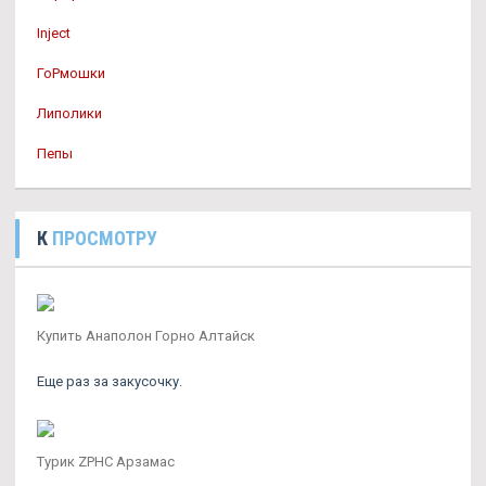
Inject
ГоРмошки
Липолики
Пепы
К
ПРОСМОТРУ
Купить Анаполон Горно Алтайск
Еще раз за закусочку.
Турик ZPHC Арзамас