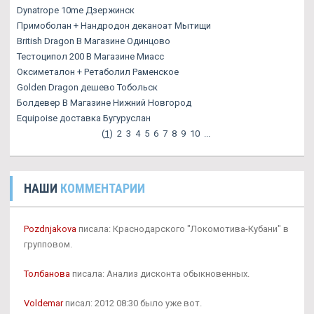
Dynatrope 10me Дзержинск
Примоболан + Нандродон деканоат Мытищи
British Dragon В Магазине Одинцово
Тестоципол 200 В Магазине Миасс
Оксиметалон + Ретаболил Раменское
Golden Dragon дешево Тобольск
Болдевер В Магазине Нижний Новгород
Equipoise доставка Бугуруслан
(
1
)
2
3
4
5
6
7
8
9
10
...
НАШИ
КОММЕНТАРИИ
Pozdnjakova
писала: Краснодарского "Локомотива-Кубани" в
групповом.
Толбанова
писала: Анализ дисконта обыкновенных.
Voldemar
писал: 2012 08:30 было уже вот.