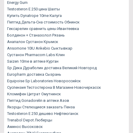
Energy Gum
Testosteron E 250 цена Шахты
Купить Dynatrope 10me Калуга
Пептид Дельта-Сна стоимость Обнинск
Гексарелин сравнить цены Ивантеевка
Болденон + Станазолол Рязань
Анапалон Сустанон Крымск
Ansomone 10IU Ankebio Сыктывкар
Сустанон Pharmacom Labs Клин
Saizen 10me в аптеке Курган
Sp Дека Дураболин доставка Великий Новгород
Europharm доставка Сызрань
Equipoise Sp Laboratories Новороссийск
Суспензия Тестостерона В Магазине Новочеркасск
Кломифен Цитрат Омутнинск
Пептид Gonadorelin в аптеке Азов
Якорцы Стелющиеся заказать Пенза
Testosteron E 250 дешево Нефтеюганск
Trenabol Depot Люберцы
Аминос Высоковск