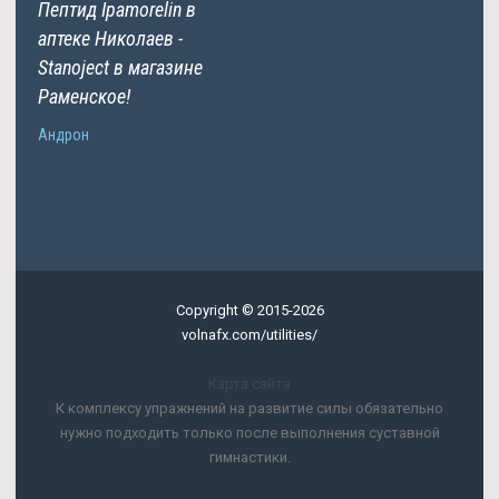
Пептид Ipamorelin в
аптеке Николаев -
Stanoject в магазине
Раменское!
Андрон
Copyright © 2015-2026
volnafx.com/utilities/
Карта сайта
К комплексу упражнений на развитие силы обязательно
нужно подходить только после выполнения суставной
гимнастики.