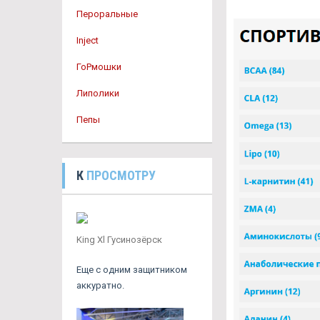
Пероральные
Inject
ГоРмошки
Липолики
Пепы
К
ПРОСМОТРУ
King Xl Гусинозёрск
Еще с одним защитником
аккуратно.