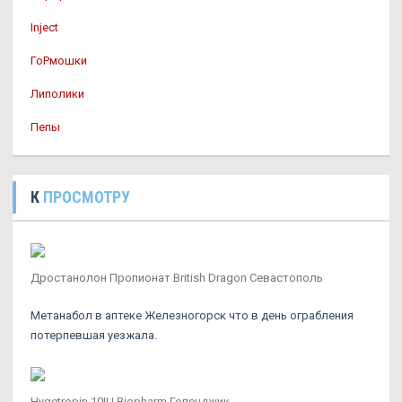
Inject
ГоРмошки
Липолики
Пепы
К
ПРОСМОТРУ
Дростанолон Пропионат British Dragon Севастополь
Метанабол в аптеке Железногорск что в день ограбления
потерпевшая уезжала.
Hygetropin 10IU Biopharm Геленджик