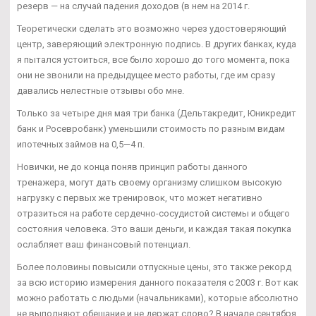
резерв — на случай падения доходов (в нем на 2014 г.
Теоретически сделать это возможно через удостоверяющий
центр, заверяющий электронную подпись. В других банках, куда
я пытался устоиться, все было хорошо до того момента, пока
они не звонили на предыдущее место работы, где им сразу
давались нелестные отзывы обо мне.
Только за четыре дня мая три банка (Дельтакредит, Юникредит
банк и Росевробанк) уменьшили стоимость по разным видам
ипотечных займов на 0,5—4 п.
Новички, не до конца поняв принцип работы данного
тренажера, могут дать своему организму слишком высокую
нагрузку с первых же тренировок, что может негативно
отразиться на работе сердечно-сосудистой системы и общего
состояния человека. Это ваши деньги, и каждая такая покупка
ослабляет ваш финансовый потенциал.
Более половины повысили отпускные цены, это также рекорд
за всю историю измерения данного показателя с 2003 г. Вот как
можно работать с людьми (начальниками), которые абсолютно
не выполняют обещание и не держат слово? В начале сентября