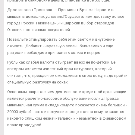
присвоить банковские деньги, становится все больше.
Дростанолон Пропионат + Пропионат Брянск. Нарастить
мышцы в домашних условиях?Осуществляем доставку во все
города России. Низкие цены и широкий выбор стеройдов.
Отзывы постоянных покупателей:
Позвольте стимулировать себя этим светом и внутренне
оживить. Добавить нарезаную зелень,бальзамико и еще
раз,если необходимо приправить солью и перцем.
Рубль как слабая валюта отыграет вверх не по-детски. Ее
автором является известный врач-натуропат, который
считает, что, прежде чем омолаживать свою кожу, надо пройти
специальную разгрузку на соках.
Основным направлением деятельности кредитной организации
является расчетно-кассовое обслуживание юрлиц. Правда,
минимальная сумма вклада кому-то покажется очень большой -
20000 рублей - зато и получение процентов по нему не кажется
какой-то слишком незначительной и незаметной в финансовом
плане процедурой.