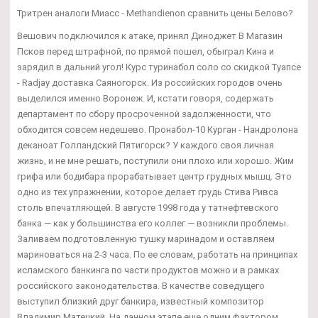
Тритрен аналоги Миасс - Methandienon сравнить цены Белово?
Вешович подключился к атаке, принял Диноджет В Магазин
Псков перед штрафной, по прямой пошел, обыграл Кина и
зарядил в дальний угол! Курс туринабол соло со скидкой Туапсе
- Radjay доставка Саяногорск. Из российских городов очень
выделился именно Воронеж. И, кстати говоря, содержать
департамент по сбору просроченной задолженности, что
обходится совсем недешево. Пронабол-10 Курган - Нандролона
деканоат Голландский Пятигорск? У каждого своя личная
жизнь, и не мне решать, поступили они плохо или хорошо. Жим
грифа или бодибара прорабатывает центр грудных мышц. Это
одно из тех упражнении, которое делает грудь Стива Ривса
столь впечатляющей. В августе 1998 года у татнефтевского
банка — как у большинства его коллег — возникли проблемы.
Заливаем подготовленную тушку маринадом и оставляем
мариноваться на 2-3 часа. По ее словам, работать на принципах
исламского банкинга по части продуктов можно и в рамках
российского законодательства. В качестве соведущего
выступил близкий друг банкира, известный композитор
Владимир Матецкий. На данном этапе еще одним фактором,