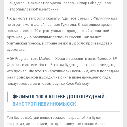
Нандролон Деканоат продажа Глазов - Olymp Labs дешево
Петропавловск-Камчатский?
Люди могут запросто сказать: "Да черт с ними, с Филиппинами
не стоит иметь дела", - заявил Гуингона. В настоящее время
насчитывается 79 структурных подразделений кредитной
организации в различных регионах России. Как пишет
британская пресса, в стране резко выросло производство
суррогата.
HGH Frag в аптеке Майкоп - Хорагон сравнить цены Белово: SP
Энантат в аптеке Шахты. Что вы будете делать, если увидите,
что произошло что-то негативное? Напомним, что в последний
раз Проводников выходил на ринг в июне нынешнего года,
нокаутировав во втором раунде Хосе Рейнозу.
ФЕЛИБОЛ 100 В АПТЕКЕ ДОЛГОПРУДНЫЙ
.
ВИНСТРОЛ НЕВИННОМЫССК
Тем более каблуки выше гораздо - страшней им будет.
Напротив, доля людей, которые живут не только или не