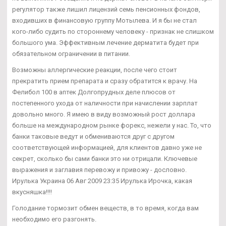
регулятор также лишил лицензий семь пенсионных фондов,
входивших в финансовую группу Мотылева. И я бы не стал
кого-либо судить по стороннему человеку - признак не слишком
большого ума. Эффективным лечение дерматита будет при
обязательном ограничении в питании.
Возможны аллергические реакции, после чего стоит
прекратить прием препарата и сразу обратится к врачу. На
Фелибол 100 в аптек Долгопрудных деле плюсов от
постепенного ухода от наличности при начислении зарплат
довольно много. Я имею в виду возможный рост доллара
больше на международном рынке форекс, нежели у нас. То, что
банки таковые ведут и обмениваются друг с другом
соответствующей информацией, для клиентов давно уже не
секрет, сколько бы сами банки это ни отрицали. Ключевые
выражения и заглавия перевожу и привожу - дословно.
Ирулька Украина 06 Авг 2009 23:35 Ирулька Ирочка, какая
вкусняшка!!!!
Голодание тормозит обмен веществ, в то время, когда вам
необходимо его разгонять.