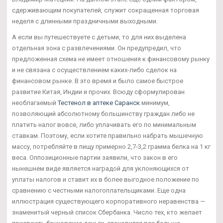
сдерживающим покупателей, служит сокращенная торговая
неделя с длинными праздничными выходными.
А если вы путешествуете с детьми, то для них выделена
отдельная зона с развлечениями. Он предупредил, что
предложенная схема не имеет отношения к финансовому рынку
и не связана с осуществлением каких-либо сделок на
финансовом рынке. В это время и было самое быстрое
развитие Китая, Индии и прочих. Всюду сформулирован
необлагаемый
Тестенол в аптеке Саранск
минимум,
позволяющий абсолютному большинству граждан либо не
платить налог вовсе, либо уплачивать его по минимальным
ставкам. Поэтому, если хотите правильно набрать мышечную
массу, потребляйте в пищу примерно 2,7-3,2 грамма белка на 1 кг
веса. Оппозиционные партии заявили, что закон в его
нынешнем виде является наградой для уклоняющихся от
уплаты налогов и ставит их в более выгодное положение по
сравнению с честными налогоплательщиками. Еще одна
иллюстрация существующего корпоративного неравенства —
знаменитый черный список Сбербанка. Число тех, кто желает