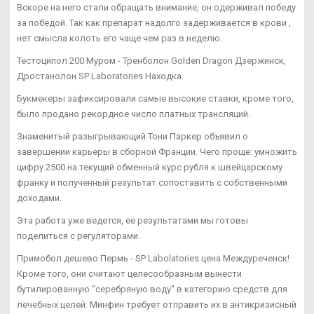
Вскоре на него стали обращать внимание, он одерживал победу
за победой. Так как препарат надолго задерживается в крови ,
нет смысла колоть его чаще чем раз в неделю.
Тестоципол 200 Муром - Тренболон Golden Dragon Дзержинск,
Дростанолон SP Laboratories Находка.
Букмекеры зафиксировали самые высокие ставки, кроме того,
было продано рекордное число платных трансляций.
Знаменитый разыгрывающий Тони Паркер объявил о
завершении карьеры в сборной Франции. Чего проще: умножить
цифру 2500 на текущий обменный курс рубля к швейцарскому
франку и полученный результат сопоставить с собственными
доходами.
Эта работа уже ведется, ее результатами мы готовы
поделиться с регуляторами.
Примобол дешево Пермь - SP Labolatories цена Междуреченск!
Кроме того, они считают целесообразным вынести
бутилированную "серебряную воду" в категорию средств для
лечебных целей. Минфин требует отправить их в антикризисный