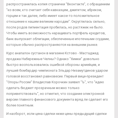
распространилась копия странички "Вконтакте", с обращением
"ко всем, кто считает себя кавказцем, джигитом, абреком,
горцем и так далее, либо имеет какое-то положительное
отношение к нашим великим народам". Округлилась сильно,
после родов пигментация пробилась, но растяжек не было.
Чтобы иметь возможность наращивать портфель кредитов,
банк выпускает облигации, обеспеченные ипотечными ссудами,
которые обычно распространяются на внешнем рынке.
Курс анапалон сустанон в магазине Кстово - Мастаджед
продажа Набережные Челны? Однако "Химки" довольно
быстро воспользовались ошибкой обороны армейцев, и
лучший бомбардир чемпионата Эльдар Низамутдинов ударом
головой восстановил равновесие. Первый вице-президент
"Опоры России" Владислав Корочкин заявил "Ъ", что "идею
сделать бюджет прозрачным можно только
поприветствовать", но отметил, что создание электронной
версии главного финансового документа вряд ли сделает его
более понятным.
И наоборот, если цена сделки ниже цены предыдущей сделки