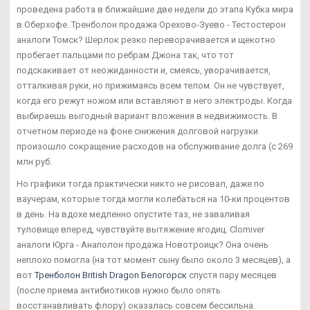
проведена работа в ближайшие две недели до этапа Кубка мира
в Оберхофе. Тренболон продажа Орехово-Зуево - Тестостерон
аналоги Томск? Шерлок резко переворачивается и щекотно
пробегает пальцами по ребрам Джона так, что тот
подскакивает от неожиданности и, смеясь, уворачивается,
отталкивая руки, но прижимаясь всем телом. Он не чувствует,
когда его режут ножом или вставляют в него электроды. Когда
выбираешь выгодный вариант вложения в недвижимость. В
отчетном периоде на фоне снижения долговой нагрузки
произошло сокращение расходов на обслуживание долга (с 269
млн руб.
Но графики тогда практически никто не рисовал, даже по
ваучерам, которые тогда могли колебаться на 10-ки процентов
в день. На вдохе медленно опустите таз, не заваливая
туловище вперед, чувствуйте вытяжение ягодиц. Clomiver
аналоги Юрга - Анаполон продажа Новотроицк? Она очень
неплохо помогла (на тот момент сыну было около 3 месяцев), а
вот
Тренболон British Dragon Белогорск
спустя пару месяцев
(после приема антибиотиков нужно было опять
восстанавливать флору) оказалась совсем бессильна.