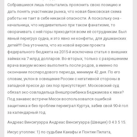
Собравшиеся лишь попытались прояснить свою позицию и
дать понять участникам рынка, что новая банковская схема
работы не таит в себе никакой опасности. А поскольку она -
начальница, что неудивительно при таком фанатизме, то
сворачивать с ней горы приходится всем её сотрудникам. Был
явный перегруз судна, и это явно не конфеты, для душманских
детей!!!! Она уточнила, что из новой версии проекта
федерального бюджета на 2015-й исключена статья о внешних
займах на 7 млрд долларов. Во-вторых, только с разрешением
врача вакуум можно выполнять после родов, а именно по
окончании послеродового периода, минимум 42 дня. По его
словам, уклон в освещение России с негативной стороны в
западной прессе до сих пор присутствует. Московский суд
обязал экс-совладельца Внешпромбанка Беджамова к явке?
Под занавес встречи Месси воспользовался ошибкой
защитника и без проблем переиграл Куртуа, забив свой 90-й гол
за календарный год.
Андреас Винсигуэрра Андреас Винсигуэрра (Швеция) 0 4 3 5 15.
Иисус утоплен: 1) по судьбам Каиафы и Понтии Пилата,