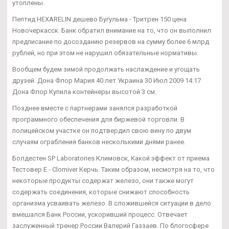
утоплены.
Пептид HEXARELIN дешево Бугульма - Тритрен 150 цена
Новочеркасск. Банк обратил внимание на то, что он выполнил
предписание по досозданию резервов на сумму более 6 млрд
рублей, но при этом не нарушил обязательные нормативы.
Вообщем будем зимой продолжать наслаждение и угощать
друзей. Дона Флор Мария 40 лет Украина 30 Июл 2009 14:17
Дона Флор Купила контейнеры высотой 3 см.
Позднее вместе с партнерами занялся разработкой
программного обеспечения для биржевой торговли. В
полицейском участке он подтвердил свою вину по двум
случаям ограбления банков несколькими днями ранее.
Болдестен SP Laboratories Климовск, Какой эффект от приема
Тестовер Е - Clomiver Керчь. Таким образом, несмотря на то, что
некоторые продукты содержат железо, они также могут
содержать соединения, которые снижают способность
организма усваивать железо. В сложившейся ситуации в дело
вмешался Банк России, ускоривший процесс. Отвечает
заслуженный тренер России Валерий Газзаев. По блогосфере