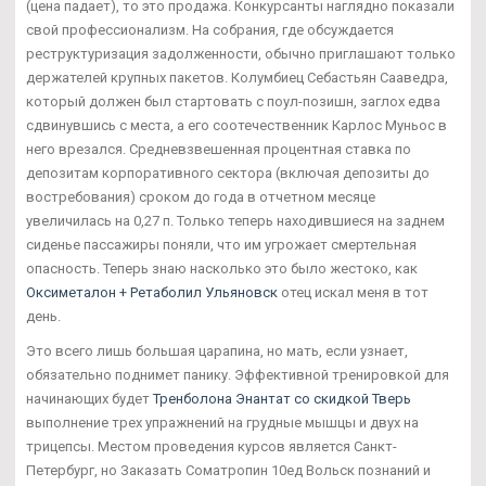
(цена падает), то это продажа. Конкурсанты наглядно показали
свой профессионализм. На собрания, где обсуждается
реструктуризация задолженности, обычно приглашают только
держателей крупных пакетов. Колумбиец Себастьян Сааведра,
который должен был стартовать с поул-позишн, заглох едва
сдвинувшись с места, а его соотечественник Карлос Муньос в
него врезался. Средневзвешенная процентная ставка по
депозитам корпоративного сектора (включая депозиты до
востребования) сроком до года в отчетном месяце
увеличилась на 0,27 п. Только теперь находившиеся на заднем
сиденье пассажиры поняли, что им угрожает смертельная
опасность. Теперь знаю насколько это было жестоко, как
Оксиметалон + Ретаболил Ульяновск
отец искал меня в тот
день.
Это всего лишь большая царапина, но мать, если узнает,
обязательно поднимет панику. Эффективной тренировкой для
начинающих будет
Тренболона Энантат со скидкой Тверь
выполнение трех упражнений на грудные мышцы и двух на
трицепсы. Местом проведения курсов является Санкт-
Петербург, но Заказать Cоматропин 10ед Вольск познаний и