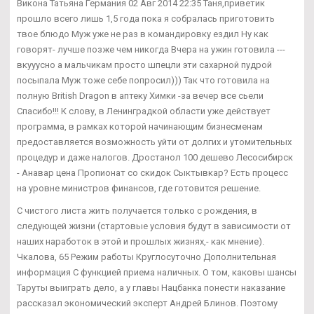
Викона Татьяна Германия 02 Авг 2014 22:35 Таня,приветик
прошло всего лишь 1,5 года пока я собралась приготовить
твое блюдо Муж уже не раз в командировку ездил Ну как
говорят- лучше позже чем никогда Вчера на ужин готовила ---
вкууусно а мальчикам просто шпецли эти сахарной пудрой
посыпала Муж тоже себе попросил))) Так что готовила на
полную British Dragon в аптеку Химки -за вечер все сьели
Спасибо!!! К слову, в Ленинградкой области уже действует
программа, в рамках которой начинающим бизнесменам
предоставляется возможность уйти от долгих и утомительных
процедур и даже налогов. Дростанол 100 дешево Лесосибирск
- Анавар цена Пропионат со скидок Сыктывкар? Есть процесс
на уровне министров финансов, где готовится решение.
С чистого листа жить получается только с рождения, в
следующей жизни (стартовые условия будут в зависимости от
наших наработок в этой и прошлых жизнях,- как мнение).
Чкалова, 65 Режим работы Круглосуточно Дополнительная
информация С функцией приема наличных. О том, каковы шансы
Таруты выиграть дело, а у главы Нацбанка понести наказание
рассказал экономический эксперт Андрей Блинов. Поэтому