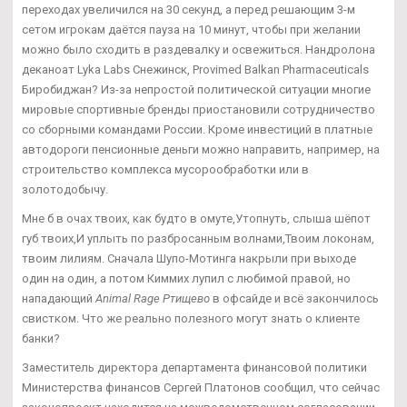
переходах увеличился на 30 секунд, а перед решающим 3-м
сетом игрокам даётся пауза на 10 минут, чтобы при желании
можно было сходить в раздевалку и освежиться. Нандролона
деканоат Lyka Labs Снежинск, Provimed Balkan Pharmaceuticals
Биробиджан? Из-за непростой политической ситуации многие
мировые спортивные бренды приостановили сотрудничество
со сборными командами России. Кроме инвестиций в платные
автодороги пенсионные деньги можно направить, например, на
строительство комплекса мусорообработки или в
золотодобычу.
Мне б в очах твоих, как будто в омуте,Утопнуть, слыша шёпот
губ твоих,И уплыть по разбросанным волнами,Твоим локонам,
твоим лилиям. Сначала Шупо-Мотинга накрыли при выходе
один на один, а потом Киммих лупил с любимой правой, но
нападающий
Animal Rage Ртищево
в офсайде и всё закончилось
свистком. Что же реально полезного могут знать о клиенте
банки?
Заместитель директора департамента финансовой политики
Министерства финансов Сергей Платонов сообщил, что сейчас