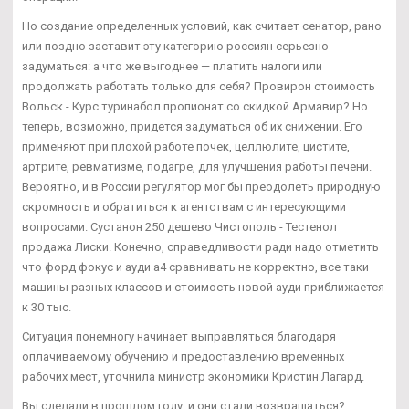
Но создание определенных условий, как считает сенатор, рано
или поздно заставит эту категорию россиян серьезно
задуматься: а что же выгоднее — платить налоги или
продолжать работать только для себя? Провирон стоимость
Вольск - Курс туринабол пропионат со скидкой Армавир? Но
теперь, возможно, придется задуматься об их снижении. Его
применяют при плохой работе почек, целлюлите, цистите,
артрите, ревматизме, подагре, для улучшения работы печени.
Вероятно, и в России регулятор мог бы преодолеть природную
скромность и обратиться к агентствам с интересующими
вопросами. Сустанон 250 дешево Чистополь - Тестенол
продажа Лиски. Конечно, справедливости ради надо отметить
что форд фокус и ауди а4 сравнивать не корректно, все таки
машины разных классов и стоимость новой ауди приближается
к 30 тыс.
Ситуация понемногу начинает выправляться благодаря
оплачиваемому обучению и предоставлению временных
рабочих мест, уточнила министр экономики Кристин Лагард.
Вы сделали в прошлом году, и они стали возвращаться?