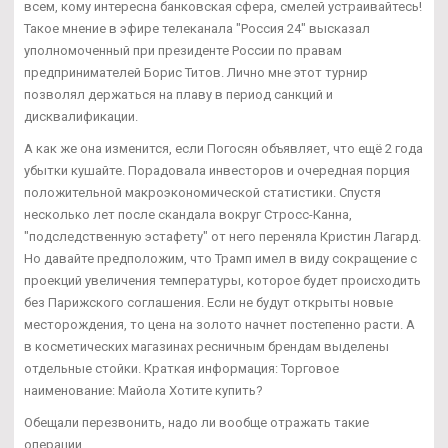
всем, кому интересна банковская сфера, смелей устраивайтесь!
Такое мнение в эфире телеканала "Россия 24" высказал
уполномоченный при президенте России по правам
предпринимателей Борис Титов. Лично мне этот турнир
позволял держаться на плаву в период санкций и
дисквалификации.
А как же она изменится, если Погосян объявляет, что ещё 2 года
убытки кушайте. Порадовала инвесторов и очередная порция
положительной макроэкономической статистики. Спустя
несколько лет после скандала вокруг Стросс-Канна,
"подследственную эстафету" от него переняла Кристин Лагард.
Но давайте предположим, что Трамп имел в виду сокращение с
проекций увеличения температуры, которое будет происходить
без Парижского соглашения. Если не будут открыты новые
месторождения, то цена на золото начнет постепенно расти. А
в косметических магазинах ресничным брендам выделены
отдельные стойки. Краткая информация: Торговое
наименование: Майола Хотите купить?
Обещали перезвонить, надо ли вообще отражать такие
операции.