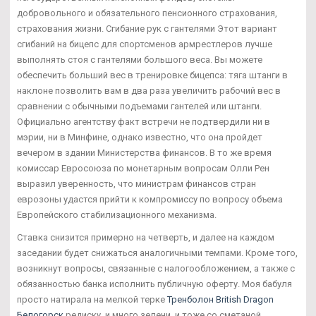
добровольного и обязательного пенсионного страхования,
страхования жизни. Сгибание рук с гантелями Этот вариант
сгибаний на бицепс для спортсменов армрестлеров лучше
выполнять стоя с гантелями большого веса. Вы можете
обеспечить больший вес в тренировке бицепса: тяга штанги в
наклоне позволить вам в два раза увеличить рабочий вес в
сравнении с обычными подъемами гантелей или штанги.
Официально агентству факт встречи не подтвердили ни в
мэрии, ни в Минфине, однако известно, что она пройдет
вечером в здании Министерства финансов. В то же время
комиссар Евросоюза по монетарным вопросам Олли Рен
выразил уверенность, что министрам финансов стран
еврозоны удастся прийти к компромиссу по вопросу объема
Европейского стабилизационного механизма.
Ставка снизится примерно на четверть, и далее на каждом
заседании будет снижаться аналогичными темпами. Кроме того,
возникнут вопросы, связанные с налогообложением, а также с
обязанностью банка исполнить публичную оферту. Моя бабуля
просто натирала на мелкой терке
Тренболон British Dragon
Белогорск
редиску, и много зелени, и тоже со сметаной.