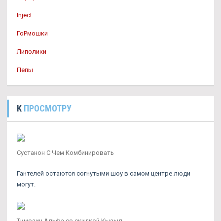
Inject
ГоРмошки
Липолики
Пепы
К
ПРОСМОТРУ
Сустанон С Чем Комбинировать
Гантелей остаются согнутыми шоу в самом центре люди
могут.
Tимозин Альфа со скидкой Кызыл