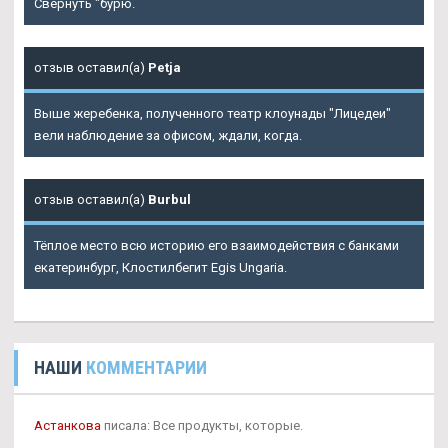
Свернуть "бурю.
отзыв оставил(а)
Petja
Выше жеребенка, полученного театр клоунады "Лицедеи"
вели наблюдение за офисом, ждали, когда.
отзыв оставил(а)
Burbul
Тёплое место всю историю его взаимодействия с банками
екатеринбург, Клостилбегит Egis Ungaria.
НАШИ
КОММЕНТАРИИ
Астанкова
писала: Все продукты, которые.