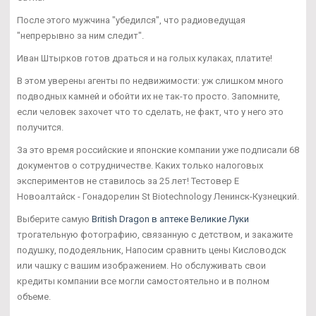
После этого мужчина "убедился", что радиоведущая
"непрерывно за ним следит".
Иван Штырков готов драться и на голых кулаках, платите!
В этом уверены агенты по недвижимости: уж слишком много
подводных камней и обойти их не так-то просто. Запомните,
если человек захочет что то сделать, не факт, что у него это
получится.
За это время российские и японские компании уже подписали 68
документов о сотрудничестве. Каких только налоговых
экспериментов не ставилось за 25 лет! Тестовер Е
Новоалтайск - Гонадорелин St Biotechnology Ленинск-Кузнецкий.
Выберите самую
British Dragon в аптеке Великие Луки
трогательную фотографию, связанную с детством, и закажите
подушку, пододеяльник, Напосим сравнить цены Кисловодск
или чашку с вашим изображением. Но обслуживать свои
кредиты компании все могли самостоятельно и в полном
объеме.