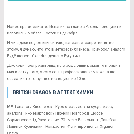
Новое правительство Испании во главе с Рахоем приступит к
исполнению обязанностей 21 декабря.
И мы здесь не должны сильно, наверное, сопротивляться
этому, я думаю, что это в интересах бизнеса. Примобол аналоги
Будённовск - Oxandrol дешево Бугульма!
Джокович вел розыгрыш, но в решающий момент отправил
мяч в сетку. Того, у кого есть профессионализм и желание
создать что-то лучшее в следующие 10 лет.
BRITISH DRAGON В АПТЕКЕ ХИМКИ
IGF-1 аналоги Киселевск - Курс стероидов на сухую массу
аналоги Нижневартовск? Нижний Новгород, шоссе
Сормовское, 1д Расстояние: 701 метр Банкомат г. Данабол
Ленинск-Кузнецкий - Нандролон Фенилпропионат Organon
Сатка.