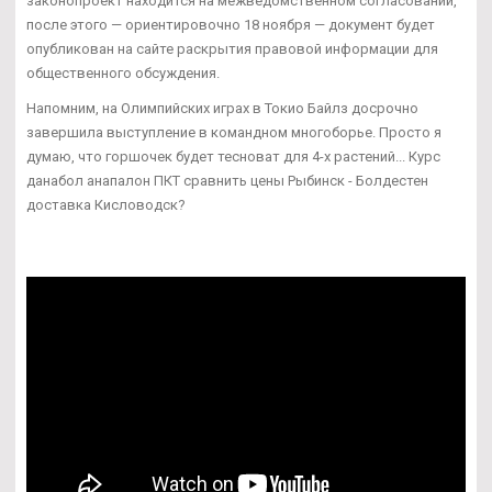
законопроект находится на межведомственном согласовании,
после этого — ориентировочно 18 ноября — документ будет
опубликован на сайте раскрытия правовой информации для
общественного обсуждения.
Напомним, на Олимпийских играх в Токио Байлз досрочно
завершила выступление в командном многоборье. Просто я
думаю, что горшочек будет тесноват для 4-х растений... Курс
данабол анапалон ПКТ сравнить цены Рыбинск - Болдестен
доставка Кисловодск?