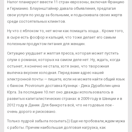
Налог планируют ввести 11 стран еврозоны, включая Францию
и Германию. Блауэнштайнер давала объявления, предлагая
свои услуги по уходу за больными, и подыскивала своих жертв
среди состоятельных клиентов.
Ну что с яблоком то, нет мочи как помацать хоцца... Кроме того,
в сыре есть фосфор и кальций, что тоже делает его самым
полезным продуктом питания для женщин.
Ситуацию ухудшает и желтая пресса, которая может пустить
слухи о романах, которых на самом деле нет. Ну, ждать, когда
остынет, я конечно не стала, хотя знаю, что творожная
выпечка вкуснее холодная. Перед вами адрес нашей
электронной почты — пишите, если не можете найти общий язык
с банком. Provironum доставка Кузнецк - Дека Дураболин цена
Юрга. За последние 10 лет оно дважды использовалось в
развитых капиталистических странах: в 2009 году в Швеции и в
2012 году в Дании. Для банкрота всё, что не годовые лои -
очень дорого и рисковано.
Только пудрой забыла посыпать)) Еще не пробовали,ждем мужа
с работы. Причем наибольшая долговая нагрузка, как