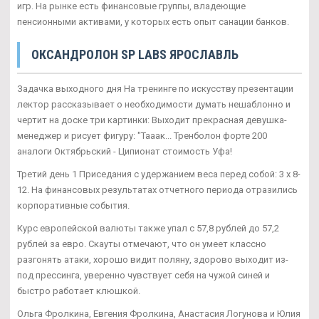
игр. На рынке есть финансовые группы, владеющие
пенсионными активами, у которых есть опыт санации банков.
ОКСАНДРОЛОН SP LABS ЯРОСЛАВЛЬ
Задачка выходного дня На тренинге по искусству презентации
лектор рассказывает о необходимости думать нешаблонно и
чертит на доске три картинки: Выходит прекрасная девушка-
менеджер и рисует фигуру: "Тааак... Тренболон форте 200
аналоги Октябрьский - Ципионат стоимость Уфа!
Третий день 1 Приседания с удержанием веса перед собой: 3 х 8-
12. На финансовых результатах отчетного периода отразились
корпоративные события.
Курс европейской валюты также упал с 57,8 рублей до 57,2
рублей за евро. Скауты отмечают, что он умеет классно
разгонять атаки, хорошо видит поляну, здорово выходит из-
под прессинга, уверенно чувствует себя на чужой синей и
быстро работает клюшкой.
Ольга Фролкина, Евгения Фролкина, Анастасия Логунова и Юлия