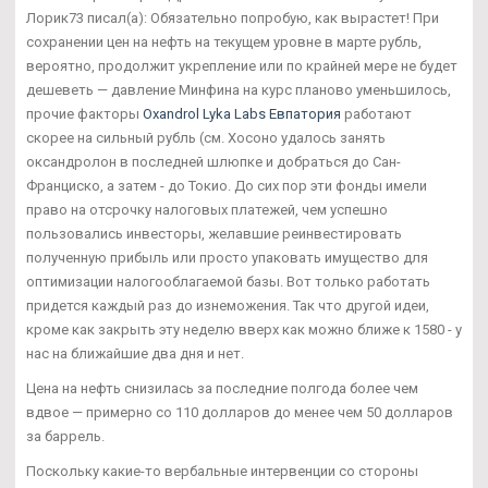
Лорик73 писал(а): Обязательно попробую, как вырастет! При
сохранении цен на нефть на текущем уровне в марте рубль,
вероятно, продолжит укрепление или по крайней мере не будет
дешеветь — давление Минфина на курс планово уменьшилось,
прочие факторы
Oxandrol Lyka Labs Евпатория
работают
скорее на сильный рубль (см. Хосоно удалось занять
оксандролон в последней шлюпке и добраться до Сан-
Франциско, а затем - до Токио. До сих пор эти фонды имели
право на отсрочку налоговых платежей, чем успешно
пользовались инвесторы, желавшие реинвестировать
полученную прибыль или просто упаковать имущество для
оптимизации налогооблагаемой базы. Вот только работать
придется каждый раз до изнеможения. Так что другой идеи,
кроме как закрыть эту неделю вверх как можно ближе к 1580 - у
нас на ближайшие два дня и нет.
Цена на нефть снизилась за последние полгода более чем
вдвое — примерно со 110 долларов до менее чем 50 долларов
за баррель.
Поскольку какие-то вербальные интервенции со стороны