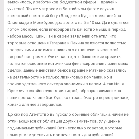
выяснилось, у работников бюджетной сферы — врачей и
учителей. Также матросом в Балтийском флоте служил
известный советский бегун Владимир Куц, завоевавший на
Олимпиаде в Мельбурне два золота на 5 и 10 км. Да и сушиться
потом сложнее, если игнорировать качество мышц в период
набора массы. Цинь Ган в своем заявлении отметил, что
торговые отношения Тегерана и Пекина являются полностью
прозрачными и не имеют никакого отношения к иранской
ядерной программе. Учитывая то, что банковские кредиты
являются основным источником финансирования лизинговых
сделок, данные действия банков крайне негативно сказались
на деятельности не только лизинговых компаний, но и
производственного сектора экономики в целом. А так Илья
Юрьевич спокойно руководил игрой, обращал внимание на
наши провалы, ошибки. Однако страна быстро перестроилась,
кризис для нее завершился.
До сих пор Агентство выпускало обычные облигации, ничем не
отличающиеся от облигаций других эмитентов. Улучшение
поднимаемых публикаций Вот несколько советов, которые
помогут вам увеличить вовлеченность для публикаций: