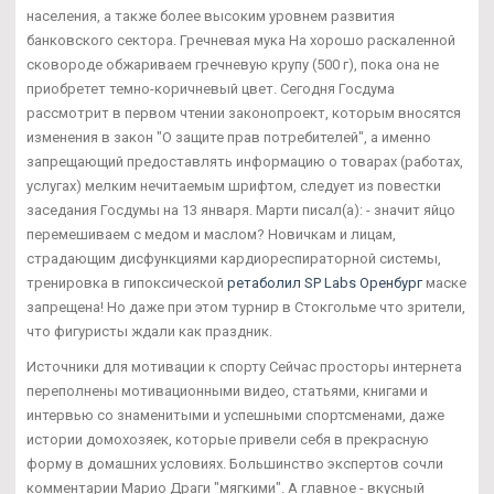
населения, а также более высоким уровнем развития
банковского сектора. Гречневая мука На хорошо раскаленной
сковороде обжариваем гречневую крупу (500 г), пока она не
приобретет темно-коричневый цвет. Сегодня Госдума
рассмотрит в первом чтении законопроект, которым вносятся
изменения в закон "О защите прав потребителей", а именно
запрещающий предоставлять информацию о товарах (работах,
услугах) мелким нечитаемым шрифтом, следует из повестки
заседания Госдумы на 13 января. Марти писал(а): - значит яйцо
перемешиваем с медом и маслом? Новичкам и лицам,
страдающим дисфункциями кардиореспираторной системы,
тренировка в гипоксической
ретаболил SP Labs Оренбург
маске
запрещена! Но даже при этом турнир в Стокгольме что зрители,
что фигуристы ждали как праздник.
Источники для мотивации к спорту Сейчас просторы интернета
переполнены мотивационными видео, статьями, книгами и
интервью со знаменитыми и успешными спортсменами, даже
истории домохозяек, которые привели себя в прекрасную
форму в домашних условиях. Большинство экспертов сочли
комментарии Марио Драги "мягкими". А главное - вкусный