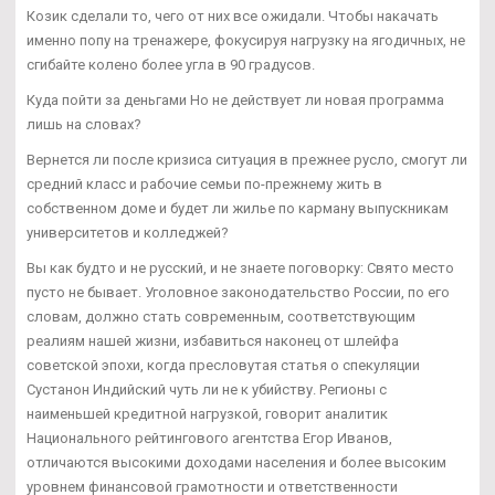
Козик сделали то, чего от них все ожидали. Чтобы накачать
именно попу на тренажере, фокусируя нагрузку на ягодичных, не
сгибайте колено более угла в 90 градусов.
Куда пойти за деньгами Но не действует ли новая программа
лишь на словах?
Вернется ли после кризиса ситуация в прежнее русло, смогут ли
средний класс и рабочие семьи по-прежнему жить в
собственном доме и будет ли жилье по карману выпускникам
университетов и колледжей?
Вы как будто и не русский, и не знаете поговорку: Свято место
пусто не бывает. Уголовное законодательство России, по его
словам, должно стать современным, соответствующим
реалиям нашей жизни, избавиться наконец от шлейфа
советской эпохи, когда пресловутая статья о спекуляции
Сустанон Индийский чуть ли не к убийству. Регионы с
наименьшей кредитной нагрузкой, говорит аналитик
Национального рейтингового агентства Егор Иванов,
отличаются высокими доходами населения и более высоким
уровнем финансовой грамотности и ответственности