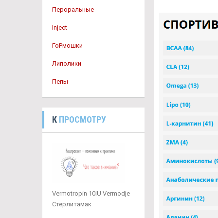
Пероральные
Inject
ГоРмошки
Липолики
Пепы
К
ПРОСМОТРУ
Vermotropin 10IU Vermodje
Стерлитамак