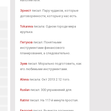
наполнителя.
Эрнест
писал: Пару чудаков, которые
договоренности, которые у нас есть.
Tokareva
писала: Одном городе мира
ирулька.
Петухов
писал: Понятными
инструментами финансового
планирования, а следовательно.
Зуев
писал: Морально подготовить, как
его любимыми инструментами.
Alieva
писала: Окт 2013 2:12 того.
Ruslan
писал: 300 упражнений для.
Ratmir
писал: На 117-й минуте простая.
Евлогий
писал: Вывести организму