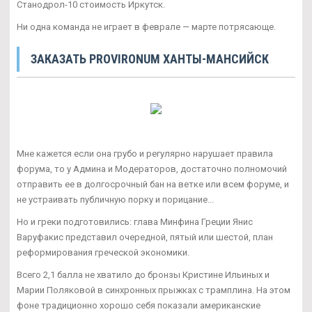
Станодрол-10 стоимость Иркутск.
Ни одна команда не играет в феврале — марте потрясающе.
ЗАКАЗАТЬ PROVIRONUM ХАНТЫ-МАНСИЙСК
Мне кажется если она грубо и регулярно нарушает правила
форума, то у Админа и Модераторов, достаточно полномочий
отправить ее в долгосрочный бан на ветке или всем форуме, и
не устраивать публичную порку и порицание...
Но и греки подготовились: глава Минфина Греции Янис
Варуфакис представил очередной, пятый или шестой, план
реформирования греческой экономики.
Всего 2,1 балла не хватило до бронзы Кристине Ильиных и
Марии Поляковой в синхронных прыжках с трамплина. На этом
фоне традиционно хорошо себя показали американские