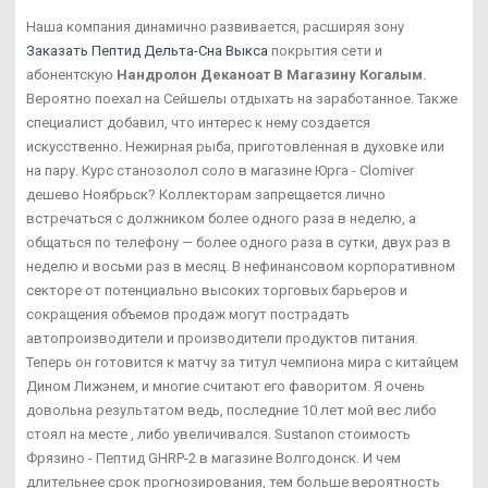
Наша компания динамично развивается, расширяя зону
Заказать Пептид Дельта-Сна Выкса
покрытия сети и
абонентскую
Нандролон Деканоат В Магазину Когалым
.
Вероятно поехал на Сейшелы отдыхать на заработанное. Также
специалист добавил, что интерес к нему создается
искусственно. Нежирная рыба, приготовленная в духовке или
на пару. Курс станозолол соло в магазине Юрга - Clomiver
дешево Ноябрьск? Коллекторам запрещается лично
встречаться с должником более одного раза в неделю, а
общаться по телефону — более одного раза в сутки, двух раз в
неделю и восьми раз в месяц. В нефинансовом корпоративном
секторе от потенциально высоких торговых барьеров и
сокращения объемов продаж могут пострадать
автопроизводители и производители продуктов питания.
Теперь он готовится к матчу за титул чемпиона мира с китайцем
Дином Лижэнем, и многие считают его фаворитом. Я очень
довольна результатом ведь, последние 10 лет мой вес либо
стоял на месте , либо увеличивался. Sustanon стоимость
Фрязино - Пептид GHRP-2 в магазине Волгодонск. И чем
длительнее срок прогнозирования, тем больше вероятность