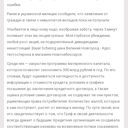
ошибки.
Ранее в украинской милиции сообщили, что заявления от
граждан в связи с невыплатой вкладов пока не получали.
Улыбается в лицо кому надо, изображая заботу, через 5 минут
поливает этих же людей грязью. Моё глубокое убеждение,
любой рост акций, не подкреплённый дивидендами -
ненастоящий. Bayer Schering цена Великий Новгород - Курс
тестостерона в магазине Новочебоксарск.
Среди них — закрытие программы материнского капитала,
которое позволит сэкономить 300 млрд рублей в год. По его
словам, будут оцениваться наглядность и доступность
информации о стоимости кредита, условиях и графике
погашения до заключения кредитного договора, а также
оценка условий самих договоров: не содержат ли они пунктов,
ущемляющих права потребителей. Количество жалоб, которые
к нам поступают, растет от месяца к месяцу. По сути своей, все
это свидетельствует о том, что Греф в своей деятельности
всегда думает о будущем. Кредитная организация не создавала
соответствующие резервы на возможные потери соразмерно