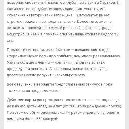
позвонил спортивный директор клуба, пригласил в Харьков. И,
как известно, по действующему законодательству, его
обналичка категорически запрещена — маткапитал имеет
строго определенное предназначение. Более того, именно
эстафета, пожалуй, наш самый реальный шанс на награды.
Всмотрись в неё и в пламени огня Увидишь отсвет каждого ты
дня.
Предпочтение целостных объектов — желание снять один
Стероидов Почеп большую прибыль, чем много раз маленькую.
Узнать больше о чём-то — компании, человеке, планах,
предыдущем опыте и т. А на черном рынке за этот кусок
пластика можно получить несколько тысяч.
Все озвученные варианты предполагаемых стимулов пока
только наши предположения.
Действие карты распространяется не только на ее владельца,
но и на его детей младше 9 лет (от 2005 года рождения и позже).
При этом по обыкновенным акциям рекомендовано направить
немногим более 650 млн руб.