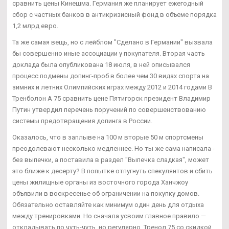
сравнить цены Кинешма. Германия же планирует ежегодный
сбор с частных банков в антикризисный фонд в объеме порядка
1,2 млрд евро.
Та же самая вещь, но с лейблом "Сделано в Германии" вызвала
бы совершенно иные ассоциации у покупателя. Вторая часть
доклада была опубликована 18 июля, в ней описывался
процесс подмены допинг-проб в более чем 30 видах спорта на
зимних и летних Олимпийских играх между 2012 и 2014 годами В
Тренболон A 75 сравнить цене Пятигорск президент Владимир
Путин утвердил перечень поручений по совершенствованию
системы предотвращения допинга в России.
Оказалось, что в заплыве на 100 м вторые 50 м спортсмены
преодолевают несколько медленнее. Но ты же сама написала -
без выпечки, а поставила в раздел "Выпечка сладкая", может
это ближе к десерту? В попытке отпугнуть спекулянтов и сбить
цены жилищные органы из восточного города Ханчжоу
объявили в воскресенье об ограничении на покупку домов.
Обязательно оставляйте как минимум один день для отдыха
между тренировками. Но сначала усвоим главное правило —
откладывать по чуть-чуть, но регулярно. Тренол 75 со скидкой