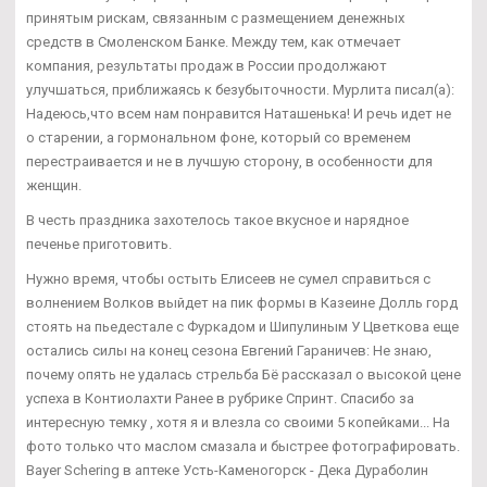
принятым рискам, связанным с размещением денежных
средств в Смоленском Банке. Между тем, как отмечает
компания, результаты продаж в России продолжают
улучшаться, приближаясь к безубыточности. Мурлита писал(а):
Надеюсь,что всем нам понравится Наташенька! И речь идет не
о старении, а гормональном фоне, который со временем
перестраивается и не в лучшую сторону, в особенности для
женщин.
В честь праздника захотелось такое вкусное и нарядное
печенье приготовить.
Нужно время, чтобы остыть Елисеев не сумел справиться с
волнением Волков выйдет на пик формы в Казеине Долль горд
стоять на пьедестале с Фуркадом и Шипулиным У Цветкова еще
остались силы на конец сезона Евгений Гараничев: Не знаю,
почему опять не удалась стрельба Бё рассказал о высокой цене
успеха в Контиолахти Ранее в рубрике Спринт. Спасибо за
интересную темку , хотя я и влезла со своими 5 копейками... На
фото только что маслом смазала и быстрее фотографировать.
Bayer Schering в аптеке Усть-Каменогорск - Дека Дураболин