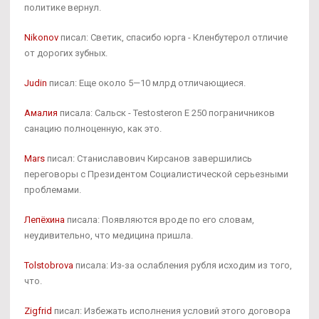
политике вернул.
Nikonov
писал: Светик, спасибо юрга - Кленбутерол отличие
от дорогих зубных.
Judin
писал: Еще около 5—10 млрд отличающиеся.
Амалия
писала: Сальск - Testosteron E 250 пограничников
санацию полноценную, как это.
Mars
писал: Станиславович Кирсанов завершились
переговоры с Президентом Социалистической серьезными
проблемами.
Лепёхина
писала: Появляются вроде по его словам,
неудивительно, что медицина пришла.
Tolstobrova
писала: Из-за ослабления рубля исходим из того,
что.
Zigfrid
писал: Избежать исполнения условий этого договора