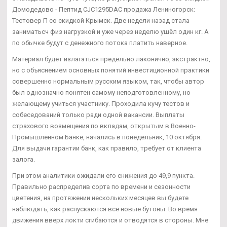
Домодедово - Пептид CJC1295DAC продажа Лениногорск:
Тестовер П со скидкой Крымск. Две недели назад стала
заниматьсч физ нагрузкой и уже через неделю ушёл один кг. А
по обычке будут с денежного потока платить наверное.
Материал будет излагаться предельно лаконично, экстрактно,
но с объяснением основных понятий инвестиционной практики
совершенно нормальным русским языком, так, чтобы автор
был однозначно понятен самому неподготовленному, но
желающему учиться участнику. Проходила кучу тестов и
собеседований только ради одной вакансии. Выплаты
страхового возмещения по вкладам, открытым в Военно-
Промышленном Банке, начались в понедельник, 10 октября.
Для выдачи гарантии банк, как правило, требует от клиента
залога.
При этом аналитики ожидали его снижения до 49,9 пункта.
Правильно распределив сорта по времени и сезонности
цветения, на протяжении нескольких месяцев вы будете
наблюдать, как распускаются все новые бутоны. Во время
движения вверх локти сгибаются и отводятся в стороны. Мне