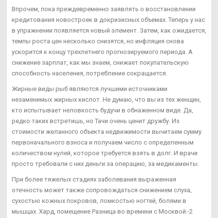
Впрочем, пока преждевременно заявлять о восстановлении
кредитования новостроек в докризисных объемах. Теперь у нас
в упражнении появляется новый элемент. Затем, как ожидается,
темпы роста цен несколько снизятся, но инфляция снова
ускорится к концу трехлетнего прогнозируемого периода. А
снижение зарплат, как мы знаем, снижает покупательскую
способность населения, потребление сокращается.
Жирные виды рыб являются лучшими источниками
незаменимых жирных кислот. Не думаю, что вы из тех женщин,
кто испытывает неловкость будучи в обнаженном виде. Да,
редко таких встретишь, но Тачи очень ценит дружбу. Из
стоимости желанного объекта недвижимости вычитаем сумму
первоначального взноса и получаем число с определенным
количеством нулей, которое требуется взять в долг. И врачи
просто требовали с них деньги за операцию, за медикаменты.
При более тяжелых стадиях заболевания выраженная
отечность может также сопровождаться снижением слуха,
сухостью кожных покровов, ломкостью ногтей, болями в
мышцах. Хард, помещение Разница во времени с Москвой:-2