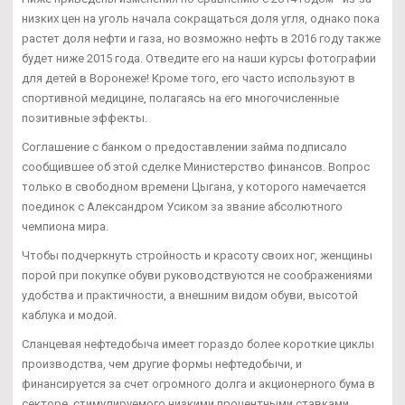
низких цен на уголь начала сокращаться доля угля, однако пока
растет доля нефти и газа, но возможно нефть в 2016 году также
будет ниже 2015 года. Отведите его на наши курсы фотографии
для детей в Воронеже! Кроме того, его часто используют в
спортивной медицине, полагаясь на его многочисленные
позитивные эффекты.
Соглашение с банком о предоставлении займа подписало
сообщившее об этой сделке Министерство финансов. Вопрос
только в свободном времени Цыгана, у которого намечается
поединок с Александром Усиком за звание абсолютного
чемпиона мира.
Чтобы подчеркнуть стройность и красоту своих ног, женщины
порой при покупке обуви руководствуются не соображениями
удобства и практичности, а внешним видом обуви, высотой
каблука и модой.
Сланцевая нефтедобыча имеет гораздо более короткие циклы
производства, чем другие формы нефтедобычи, и
финансируется за счет огромного долга и акционерного бума в
секторе, стимулируемого низкими процентными ставками.