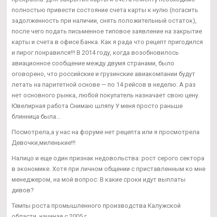
полностью привести состояние счета карты к нулю (погасить
задолженность при наличии, снять положительный остаток),
после чего подать письменное типовое заявление на закрытие
карты и счета в офисе Банка. Как я рада что рецепт пригодился
и пирог понравился!!! В 2014 году, когда возобновилось
авиационное сообщение между двумя странами, было
оговорено, что российские и грузинские авиакомпании будут
летать на паритетной основе — по 14 рейсов в неделю. А раз
нет основного рынка, любой покупатель назначает свою цену.
Ювелирная работа Снимаю шляпу У меня просто раньше
блинница была...
Посмотрела,а у нас на форуме нет рецепта или я просмотрела
Девочки,миленькие!!!
Налицо и еще один признак недовольства: рост серого сектора
в экономике. Хотя при личном общении с приставленным ко мне
менеджером, на мой вопрос: В какие сроки идут выплаты
дивов?
Темпы роста промышленного производства Калужской
области, начиная с 2005 г.