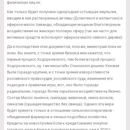
физических лиц пн.
Как только будет получена однородная остывшая эмульсия,
вводим в нее растворенные активы (Д-пантенол и аллантоин) и
эфирное масло лаванды, обладающее мощным благотворным
воздействием на женскую половую сферу (так же часто для
интимных средств используют эфирное масло чайного дерева).
Да и последствия этих документов, похоже, министрам пока не
ясны. Вы знаете, с точки зрения бизнеса мне кажется, что
первый процесс Ходорковского, тем более второй процесс
Ходорковского, ну, там масштабы
Станозолол дешево Узловая
были гораздо крупнее, и с точки зрения изворотливости
российского правосудия, российского суда, изменения его
подходов к правилам игры, вот, оно было гораздо
радикальнее, гораздо более серьёзное воздействие на бизнес.
Состав Масло льняное, скипидар живичный, смесь восков,
сиккатив (сушащее вещество без свинца). Однако эта мера
будет принята только в отношении сельхозкооперативов -
объединений фермеров и личных подсобных хозяйства.
Кредиты на новостройки Если к кредитованию покупок
готового жилья банки в основном вернулись уже в 2010 г.