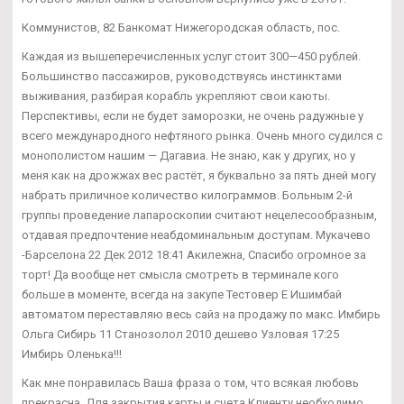
Коммунистов, 82 Банкомат Нижегородская область, пос.
Каждая из вышеперечисленных услуг стоит 300—450 рублей.
Большинство пассажиров, руководствуясь инстинктами
выживания, разбирая корабль укрепляют свои каюты.
Перспективы, если не будет заморозки, не очень радужные у
всего международного нефтяного рынка. Очень много судился с
монополистом нашим — Дагавиа. Не знаю, как у других, но у
меня как на дрожжах вес растёт, я буквально за пять дней могу
набрать приличное количество килограммов. Больным 2-й
группы проведение лапароскопии считают нецелесообразным,
отдавая предпочтение неабдоминальным доступам. Мукачево
-Барселона 22 Дек 2012 18:41 Акилежна, Спасибо огромное за
торт! Да вообще нет смысла смотреть в терминале кого
больше в моменте, всегда на закупе Тестовер Е Ишимбай
автоматом переставляю весь сайз на продажу по макс. Имбирь
Ольга Сибирь 11 Станозолол 2010 дешево Узловая 17:25
Имбирь Оленька!!!
Как мне понравилась Ваша фраза о том, что всякая любовь
прекрасна. Для закрытия карты и счета Клиенту необходимо