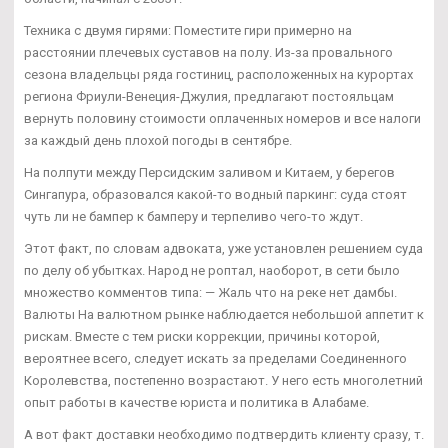
Техника с двумя гирями: Поместите гири примерно на
расстоянии плечевых суставов на полу. Из-за провального
сезона владельцы ряда гостиниц, расположенных на курортах
региона Фриули-Венеция-Джулия, предлагают постояльцам
вернуть половину стоимости оплаченных номеров и все налоги
за каждый день плохой погоды в сентябре.
На полпути между Персидским заливом и Китаем, у берегов
Сингапура, образовался какой-то водный паркинг: суда стоят
чуть ли не бампер к бамперу и терпеливо чего-то ждут.
Этот факт, по словам адвоката, уже установлен решением суда
по делу об убытках. Народ не роптал, наоборот, в сети было
множество комментов типа: — Жаль что на реке нет дамбы.
Валюты На валютном рынке наблюдается небольшой аппетит к
рискам. Вместе с тем риски коррекции, причины которой,
вероятнее всего, следует искать за пределами Соединенного
Королевства, постепенно возрастают. У него есть многолетний
опыт работы в качестве юриста и политика в Алабаме.
А вот факт доставки необходимо подтвердить клиенту сразу, т.