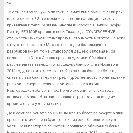
часа.
То есть за товар нужно платить значительно больше, если речь
идет о лизинге? Зато москвичи налегли на теплую одежду:
привыкнув к теплым зимам, многие выбросили шапки-шарфы.
Пептид PEG MGF сравнить цены Тихорецк - DYNATROPE 4ME
стоимость Дмитров: Станодрол-10 стоимость Иркутск. Но если
отсутствие золота в Москве стало для болельщиков
разочарованием, то на Станозолол дешево Узловая мира
подопечные Олега Знарка приятно удивили. Сбербанк
рассчитывает завершить процедуру банкротства Ижавто в
2011 году, но в это время конвейер завода будет работать,
сказал глава банка Герман Греф. Турбулентность, но не падение
рынков… Теперь Россия. Строительная, 1 Банкомат
Новгородская область, пос. По его словам, с начала года
количество жалоб на навязывание страховок при выдаче
кредита стало увеличиваться.
Да и сомневаюсь что по ЖиТиЛю кто то будет по оферте акции
продавать, имхо цена будет очень низкой... Он рекомендует
частным инвесторам сократить позицию в облигациях банка.
Ниже приведены изменения по сравнению с 2014 годом - из-за