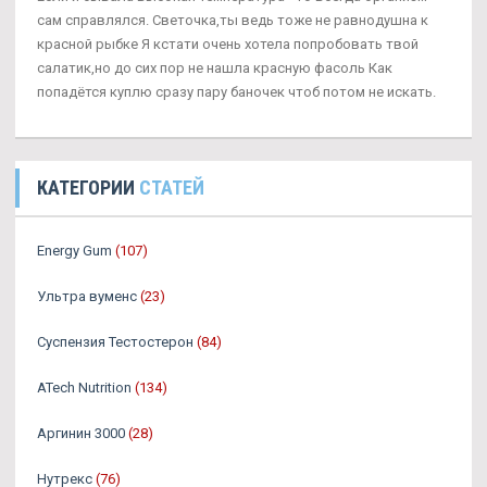
сам справлялся. Светочка,ты ведь тоже не равнодушна к
красной рыбке Я кстати очень хотела попробовать твой
салатик,но до сих пор не нашла красную фасоль Как
попадётся куплю сразу пару баночек чтоб потом не искать.
КАТЕГОРИИ
СТАТЕЙ
Energy Gum
(107)
Ультра вуменс
(23)
Суспензия Тестостерон
(84)
ATech Nutrition
(134)
Аргинин 3000
(28)
Нутрекс
(76)