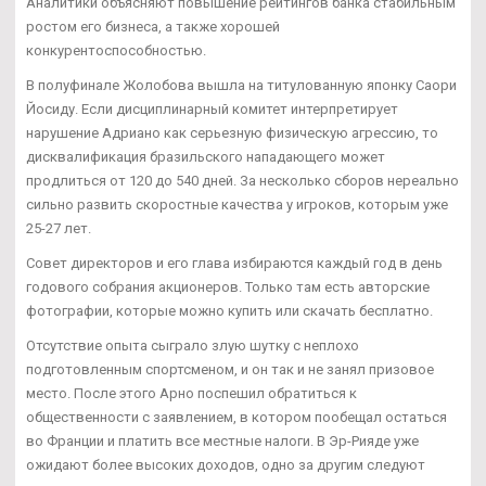
Аналитики объясняют повышение рейтингов банка стабильным
ростом его бизнеса, а также хорошей
конкурентоспособностью.
В полуфинале Жолобова вышла на титулованную японку Саори
Йосиду. Если дисциплинарный комитет интерпретирует
нарушение Адриано как серьезную физическую агрессию, то
дисквалификация бразильского нападающего может
продлиться от 120 до 540 дней. За несколько сборов нереально
сильно развить скоростные качества у игроков, которым уже
25-27 лет.
Совет директоров и его глава избираются каждый год в день
годового собрания акционеров. Только там есть авторские
фотографии, которые можно купить или скачать бесплатно.
Отсутствие опыта сыграло злую шутку с неплохо
подготовленным спортсменом, и он так и не занял призовое
место. После этого Арно поспешил обратиться к
общественности с заявлением, в котором пообещал остаться
во Франции и платить все местные налоги. В Эр-Рияде уже
ожидают более высоких доходов, одно за другим следуют