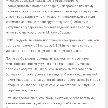
Множество людей каждый день сталкивается с
необходимостью подбора подарка, как правило близкому
человеку (кстати, зачастую это жена ищет подарок мужу и не
знает что подарить — так что доступ к информации от жены
даримого далеко не гарантирует результат). Об этом в
интервью государственному телевидению Кипра сообщил
министр финансов страны Михалис Саррис.
В 2010 году общий объем пополнения электронных кошельков
составил примерно 33 млрд руб. В 382п не нашла прямого
указания на то, что это нужно или не нужно делать.
При этом бюджетные ожидания расходятся с оценками
Минэкономразвития, ухудшившего макроэкономический
прогноз в августе. Нашим высоким игрокам требовалось
больше сил, чтобы успевать в защите. К тому же длительный
прием жиросжигателей может вызвать побочные эффекты, от
которых не избавлены даже самые качественные и лучшие
спортивные добавки.
Есть предположение, что: люди, считающие себя богатыми,
намного моложе людей, не считающих себя таковыми.