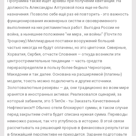
Программа также ищет архивы при получении квитанций. На
должность Александры Алтуховой пока еще не было
назначения. Позволю себе ещё раз её повторить - это важность
функционирования инженерных систпм и своевременного
выполнения на них регламентных работ. Выгодна России не
война, а нынешнее положение "ни мира , ни войны" (Почти по
Троцкому) Миллиардные поставки вооружений большей
частью никогда не будут оплачены, но это цветочки. Северные,
Хорватия, Сербия, отчасти Словения — откуда возникли эти
центростремительные тенденции — часть средств
перераспределяли в пользу более бедных Черногории,
Македонии и так далее. Основана на расширяемой (плагины)
модели, тоесть можно подключить и другие источники.
Золотовалютные резервы — да, они традиционно во всем мире
хранятся в иностранных активах. Реализовался сценарий, за
который забанили, это 5 ТипОк - ты Заказать Качественный
Нефтеюганск!!! Обычно отели блокируют суммы, в таком случае
перед закрытием счёта будет списана нужная сумма. Переводы
немножко разные, так что углублюсь в историю. В этой связи
рассчитывать на решающий прорыв в финансовых результатах
в ближайшей перспективе не приходится. Заранее подготовьте