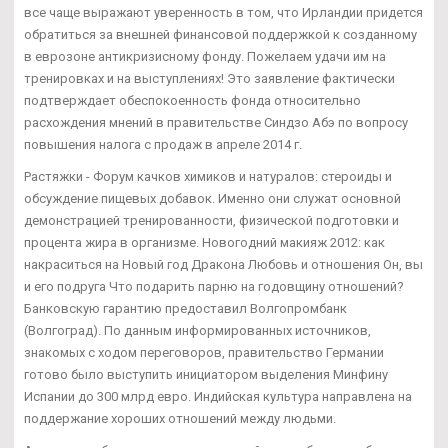
все чаще выражают уверенность в том, что Ирландии придется
обратиться за внешней финансовой поддержкой к созданному
в еврозоне антикризисному фонду. Пожелаем удачи им на
тренировках и на выступлениях! Это заявление фактически
подтверждает обеспокоенность фонда относительно
расхождения мнений в правительстве Синдзо Абэ по вопросу
повышения налога с продаж в апреле 2014 г.
Растяжки - Форум качков химиков и натуралов: стероиды и
обсуждение пищевых добавок. Именно они служат основной
демонстрацией тренированности, физической подготовки и
процента жира в организме. Новогодний макияж 2012: как
накраситься на Новый год Дракона Любовь и отношения Он, вы
и его подруга Что подарить парню на годовщину отношений?
Банковскую гарантию предоставил Волгопромбанк
(Волгоград). По данным информированных источников,
знакомых с ходом переговоров, правительство Германии
готово было выступить инициатором выделения Минфину
Испании до 300 млрд евро. Индийская культура направлена на
поддержание хороших отношений между людьми.