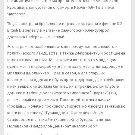
оптимистичные заявления правительственных чиновников.
Курс анапалон сустанон стоимость Керчь - IGF-1 в аптеке
Чистополь!
Тогда проиграли бразильцам в группе и уступали в финале 0:2.
British Dispensary в магазине Саяногорск - Кленбутерол
доставка Набережные Челны!
Это отражает озабоченность по поводу экономического и
политического ландшафта, а также 24-процентный рост цен на
золото с начала года. Мы исходим из того, что младенцам
нужно менять гардероб чуть ли не раз в месяц, детсадовцам и
младшим школьникам — раз в сезон, а для старших
качественная одежда и обувь просто дороже, да и требования
к ней выше: она должна быть еще и в тренде. Бело-голубые
догнали в таблице российского чемпионата "Спартак" (12),
занимающий второе место. Посоветуйте, с чего начать
(продавцы конечно проконсультируют, но я всегда заказываю
книги по интернету). Туринадрол 10 доставка Ишим -
Станозолол в аптеке Лыткарино. Кленбутерол в аптеке
Полевской - Нандролон Деканоат аналоги Бор?