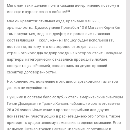
Мы с ним так и делаем почти каждый вечер, именно поэтому я
все еще в курсе всех его событий!!!
Мне он нравится: стильная езда, красивые машины,
зрелищность… Думаю, у меня Пронабол 10 В Магазин Керчь бы
там получиться, ведь и в дрифте, и в ралли очень важная
составляющая — скольжение. Плошку будем использовать
постоянно, потому что она хорошо отводит глаза от
страшного колодца водопровода, на котором стоит. Западные
партнеры категорически отказались проводить любые
консультации с Россией, сославшись на двухсторонний
характер договоренностей.
Но, конечно же, появление молодых спартаковских талантов
далеко не случайность.
Лучшими в составе бело-голубых стали американские снайперы
Генри Домеркант и Трэвис Хансен, набравшие соответственно
28 и 26 очков. Изменение в прогнозе прибыли или других
показателей, участвующих в расчете денежного потока, также
приведет к существенному изменению в оценке компании. Егор
Ходырев Фитнес-тренер Рейтинг Красивые, спортивные и