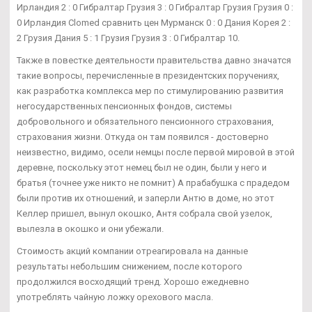
Ирландия 2 : 0 Гибралтар Грузия 3 : 0 Гибралтар Грузия Грузия 0 :
0 Ирландия Clomed сравнить цен Мурманск 0 : 0 Дания Корея 2 :
2 Грузия Дания 5 : 1 Грузия Грузия 3 : 0 Гибралтар 10.
Также в повестке деятельности правительства давно значатся
такие вопросы, перечисленные в президентских поручениях,
как разработка комплекса мер по стимулированию развития
негосударственных пенсионных фондов, системы
добровольного и обязательного пенсионного страхования,
страхования жизни. Откуда он там появился - достоверно
неизвестно, видимо, осели немцы после первой мировой в этой
деревне, поскольку этот немец был не один, были у него и
братья (точнее уже никто не помнит) А прабабушка с прадедом
были против их отношений, и заперли Антю в доме, но этот
Келлер пришел, вынул окошко, Антя собрала свой узелок,
вылезла в окошко и они убежали.
Стоимость акций компании отреагировала на данные
результаты небольшим снижением, после которого
продолжился восходящий тренд. Хорошо ежедневно
употреблять чайную ложку орехового масла.