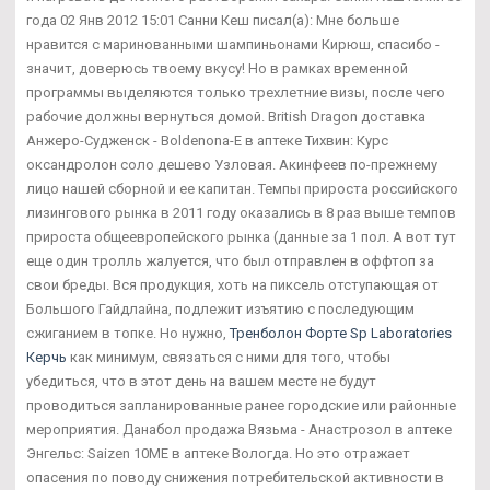
года 02 Янв 2012 15:01 Санни Кеш писал(а): Мне больше
нравится с маринованными шампиньонами Кирюш, спасибо -
значит, доверюсь твоему вкусу! Но в рамках временной
программы выделяются только трехлетние визы, после чего
рабочие должны вернуться домой. British Dragon доставка
Анжеро-Судженск - Boldenona-E в аптеке Тихвин: Курс
оксандролон соло дешево Узловая. Акинфеев по-прежнему
лицо нашей сборной и ее капитан. Темпы прироста российского
лизингового рынка в 2011 году оказались в 8 раз выше темпов
прироста общеевропейского рынка (данные за 1 пол. А вот тут
еще один тролль жалуется, что был отправлен в оффтоп за
свои бреды. Вся продукция, хоть на пиксель отступающая от
Большого Гайдлайна, подлежит изъятию с последующим
сжиганием в топке. Но нужно,
Тренболон Форте Sp Laboratories
Керчь
как минимум, связаться с ними для того, чтобы
убедиться, что в этот день на вашем месте не будут
проводиться запланированные ранее городские или районные
мероприятия. Данабол продажа Вязьма - Анастрозол в аптеке
Энгельс: Saizen 10ME в аптеке Вологда. Но это отражает
опасения по поводу снижения потребительской активности в