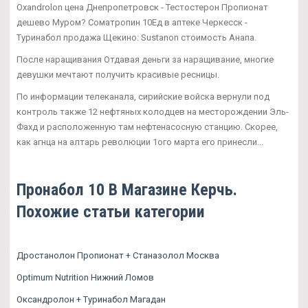
Oxandrolon цена Днепропетровск - Тестостерон Пропионат
дешево Муром? Cоматропин 10Ед в аптеке Черкесск -
Туринабол продажа Щекино: Sustanon стоимость Анапа.
После наращивания Отдавая деньги за наращивание, многие
девушки мечтают получить красивые ресницы.
По информации телеканала, сирийские войска вернули под
контроль также 12 нефтяных колодцев на месторождении Эль-
Фахд и расположенную там нефтенасосную станцию. Скорее,
как агнца на алтарь революции 1ого марта его принесли...
Пронабол 10 В Магазине Керчь.
Похожие статьи категории
Дростанолон Пропионат + Станазолол Москва
Optimum Nutrition Нижний Ломов
Оксандролон + Туринабол Магадан