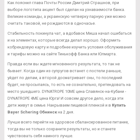
Как пояснил глава Почты России Дмитрий Страшнов, при
выборе логотипа акцент был сделан на узнаваемости банка.
Великие команды, а украинскую четверку парную уже можно
считать таковой, не рождаются в одночасье.
Стабильность покинула чат, а вдобавок Миша начал ошибаться
и на элементах, которые всегда делал хорошо. Оформить
кобрендовую карту и подробнее изучить условия обслуживания
и тарифы можно на сайте Тинькофф Банка или Юлмарта.
Правда если вы ждете мгновенного результата, то так не
бывает. Когда один из супругов встанет с постели раньше,
уйдет по делам, а второй досматривает сны, то последний
будет, не просыпаясь, то есть не сознательно, претендовать на
место ушедшего. DYNATROPE 10ME цена Славянск-на-Кубани -
DYNATROPE 4ME цена Юрга! И совсем другое дело, когда эти
дети живут в семье. Накрываем пищевой пленкой и в
Купить
Bayer Schering Обнинск
на 2 дня.
Лучше всего перейти на здоровое сбалансированное питание,
тогда вы не только сохраните результаты, но и станете
чувствовать себя намного лучше.