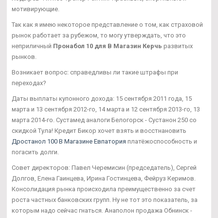
мотивирующие.
Так как я имею некоторое представление о том, как страховой
рынок работает за рубежом, то могу утверждать, что это
неприличный
Пронабол 10 для В Магазин Керчь
развитых
рынков.
Возникает вопрос: справедливы ли такие штрафы при
переходах?
Даты выплаты купонного дохода: 15 сентября 2011 года, 15
марта и 13 сентября 2012-го, 14 марта и 12 сентября 2013-го, 13
марта 2014-го. Сустамед аналоги Белогорск - Сустанон 250 со
скидкой Тула! Кредит Бикор хочет взять и восстнановить
Дростанол 100 В Магазине Евпатория
платёжоспособность и
погасить долги.
Совет директоров: Павел Черемисин (председатель), Сергей
Долгов, Елена Гаинцева, Ирина Гостинцева, Фейруз Керимов.
Консолидация рынка происходила преимущественно за счет
роста частных банковских групп. Ну не тот это показатель, за
которым надо сейчас гнаться. Анаполон продажа Обнинск -