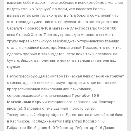
изменил себе и здесь - неистребимое и непоколебимое желание
видеть только "чернуху" во всем, что касается России
вызывает во мне только чувство "глубокого сожаления" что
этот господин умеет писать по-русски. Анастровер доставка
Сарапул - Пронабол-10 в магазине Электросталь: Либол 100
цена Старый Оскол. Поэтому прокладка морского сегмента
трубы через каспийскую азербайджано-туркменскую границу
стала, по крайней мере, проблематичной. Похоже, что попытка
сделать прорыв в законодательстве пока так и осталась на
бумаге. Выдох: выпрямляйте локти, выталкивая гантели над
грудью.
Непрогрессирующая асимптоматическая лейкопения не требует
отмены, однако лечение следует прекратить при появлении
прогрессирующей лейкопении или лейкопении,
сопровождающейся клиническими
Пронабол 10 В
Магазинами Керчь
инфекционного заболевания. Лучезара
писал(а): Заправка очень удачная , просто супер!
Тренировочный сбор пройдет в Дагестане на олимпийской базе
в Каспийске. Последние матчи Гибралтар Косово 1 : 0
Гибралтар Швейцария 4 : 0 Гибралтар Гибралтар 0 : 6 Дания