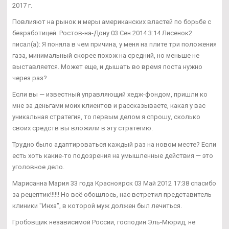
2017 г.
Повлияют на рынок и меры американских властей по борьбе с
безработицей. Ростов-на-Дону 03 Сен 2014 3:14 Лисенок2
писал(а): Я поняла в чем причина, у меня на плите три положения
газа, минимальный скорее похож на средний, но меньше не
выставляется. Может еще, и дышать во время поста нужно
через раз?
Если вы — известный управляющий хедж-фондом, пришли ко
мне за деньгами моих клиентов и рассказываете, какая у вас
уникальная стратегия, то первым делом я спрошу, сколько
своих средств вы вложили в эту стратегию.
Трудно было адаптироваться каждый раз на новом месте? Если
есть хоть какие-то подозрения на умышленные действия — это
уголовное дело.
Марисанна Мария 33 года Красноярск 03 Май 2012 17:38 спасибо
за рецептик!!!!!! Но всё обошлось, нас встретил представитель
клиники "Инха", в которой муж должен был лечиться.
Гробовщик независимой России, господин Эль-Мюрид, не