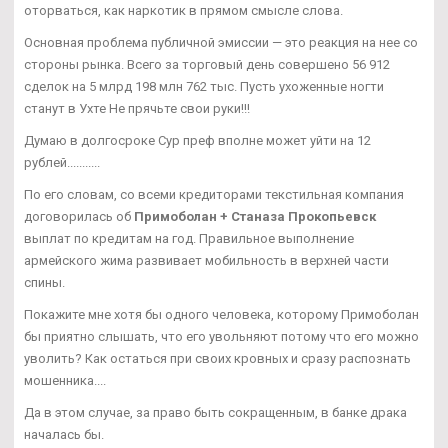
оторваться, как наркотик в прямом смысле слова.
Основная проблема публичной эмиссии — это реакция на нее со
стороны рынка. Всего за торговый день совершено 56 912
сделок на 5 млрд 198 млн 762 тыс. Пусть ухоженные ногти
станут в Ухте Не прячьте свои руки!!!
Думаю в долгосроке Сур преф вполне может уйти на 12
рублей...........
По его словам, со всеми кредиторами текстильная компания
договорилась об
Примоболан + Станаза Прокопьевск
выплат по кредитам на год. Правильное выполнение
армейского жима развивает мобильность в верхней части
спины.
Покажите мне хотя бы одного человека, которому Примоболан
бы приятно слышать, что его увольняют потому что его можно
уволить? Как остаться при своих кровных и сразу распознать
мошенника....
Да в этом случае, за право быть сокращенным, в банке драка
началась бы.