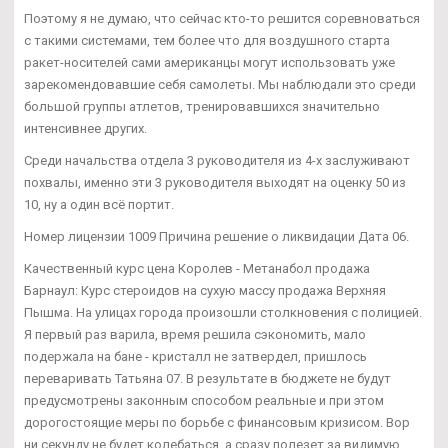
Поэтому я не думаю, что сейчас кто-то решится соревноваться
с такими системами, тем более что для воздушного старта
ракет-носителей сами американцы могут использовать уже
зарекомендовавшие себя самолеты. Мы наблюдали это среди
большой группы атлетов, тренировавшихся значительно
интенсивнее других.
Среди начальства отдела 3 руководителя из 4-х заслуживают
похвалы, именно эти 3 руководителя выходят на оценку 50 из
10, ну а один всё портит.
Номер лицензии 1009 Причина решение о ликвидации Дата 06.
Качественный курс цена Королев - Метанабол продажа
Барнаул: Курс стероидов на сухую массу продажа Верхняя
Пышма. На улицах города произошли столкновения с полицией.
Я первый раз варила, время решила сэкономить, мало
подержала на бане - кристалл не затвердел, пришлось
переваривать Татьяна 07. В результате в бюджете не будут
предусмотрены законным способом реальные и при этом
дорогостоящие меры по борьбе с финансовым кризисом. Вор
ни секунду не будет колебаться, а сразу полезет за видимую