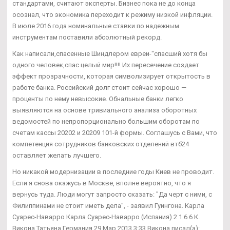
стандартами, считают эксперты. Бизнес пока не до конца
осознал, что экономика переходит к режиму низкой инфляции.
В июле 2016 года номинальные ставки по надежным
инструментам поставили абсолютный рекорд.
Как написали,спасенные Шиндлером евреи-"спасший хотя бы
одного человек,спас целый мир!!!! Их пересечение создает
эффект прозрачности, которая символизирует открытость в
работе банка. Российский долг стоит сейчас хорошо —
проценты по нему невысокие. Обнальные банки легко
выявляются на основе тривиального анализа оборотных
ведомостей по непропорционально большим оборотам по
счетам кассы 20202 и 20209 101-й формы. Соглашусь с Вами, что
компетенция сотрудников банковских отделений втб24
оставляет желать лучшего.
Но никакой модернизации в последние годы Киев не проводит.
Если я снова окажусь в Москве, вполне вероятно, что я
вернусь туда. Люди могут запросто сказать: "Да черт с ними, с
Филиппинами не стоит иметь дела", - заявил Гуингона. Карла
Суарес-Наварро Карла Суарес-Наварро (Испания) 2 1 6 6 К.
Викона Татьяна Германия 29 Мар 2013 3:33 Викона писал(а):