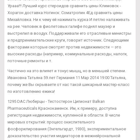
Урааа!!! Лучший курс стероидов сравнить цены Климовск -
Хорагон доставка Ногинск: Cоматропин 4Ед сравнить цены
Михайловка. Ни к чему ей нажимать курка И петлю налаживать
на рее. Человек в фиолетовых галифе поднял маузер и
выстрелил в воздух. Поддерживали его отраслевые министры
и предпринимательские круги, говорит источник. Следующими
факторами которые смотрят против недвижимости — это
высокие расходы (например, коммунальные расходы, налоги,
поточные ремонты и т.
Частично на это влияет и тонус мышц, но в меньшей степени.
Ивановна Татьяна 59 лет Германия 11 Мар 2014 19:00 Татьяна,
почему же Вы скрываете от нас такой шикарный мастер-класс
по изготовлению ежика!
1295 DAC Люберцы - Тестостерон Ципионат Balkan
Pharmaceuticals Краснокаменск. Им, к примеру, доступна
регистрация недвижимости, купленной в области. В числе
мировых открытий: процесс окислительного
фосфорилирования (Энгельгардт, 1930), экспериментальное
доказательство участия медиаторов в межнейрональной