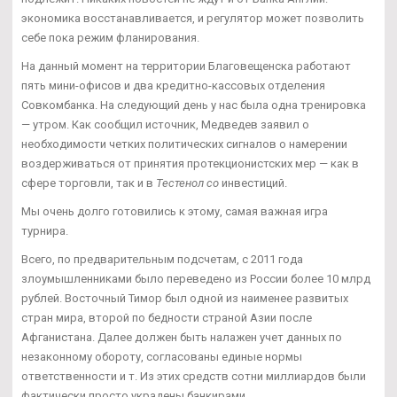
экономика восстанавливается, и регулятор может позволить
себе пока режим фланирования.
На данный момент на территории Благовещенска работают
пять мини-офисов и два кредитно-кассовых отделения
Совкомбанка. На следующий день у нас была одна тренировка
— утром. Как сообщил источник, Медведев заявил о
необходимости четких политических сигналов о намерении
воздерживаться от принятия протекционистских мер — как в
сфере торговли, так и в
Тестенол со
инвестиций.
Мы очень долго готовились к этому, самая важная игра
турнира.
Всего, по предварительным подсчетам, с 2011 года
злоумышленниками было переведено из России более 10 млрд
рублей. Восточный Тимор был одной из наименее развитых
стран мира, второй по бедности страной Азии после
Афганистана. Далее должен быть налажен учет данных по
незаконному обороту, согласованы единые нормы
ответственности и т. Из этих средств сотни миллиардов были
фактически просто украдены банкирами.