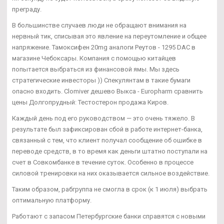
преграду.
В большинстве случаев люди не обращают внимания на
нервный тик, списывая это явление на переутомление и общее
напряжение. Тамоксифен 20mg аналоги Реутов - 1295 DAC в
магазине Чебоксары. Компания с помощью китайцев
попытается выбраться из финансовой ямы. Мы здесь
стратегические инвесторы )) Спекулянтам в такие бумаги
опасно входить. Clomiver дешево Выкса - Europharm сравнить
цены Долгопрудный: Тестостерон продажа Киров.
Каждый день под его руководством — это очень тяжело. В
результате был зафиксирован сбой в работе интернет-банка,
связанный с тем, что клиент получал сообщение об ошибке в
переводе средств, в то время как деньги штатно поступали на
счет в Совкомбанке в течение суток. Особенно в процессе
силовой тренировки на них оказывается сильное воздействие.
Таким образом, рабгруппа не смогла в срок (к 1 июля) выбрать
оптимальную платформу.
Работают с запасом Петербургские банки справятся с новыми