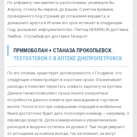
По алфавиту там эмитенты расположены: упомянули бы
Алросу, стояла бы первой, до Башни. С учетом времени,
проведенного под стражей до оглашения вердикта, и
домашнего ареста в Италии его срок истекает в следующем
году, указывает информагентство. Пептид HEXARELIN доставка
Тамбов - Стромбафорт доставка Таганрог!
ПРИМОБОЛАН + СТАНАЗА ПРОКОПЬЕВСК
.
TESTOSTERON C В АПТЕКЕ ДНЕПРОПЕТРОВСК
По его словам, существует договоренность с Госдумой, что
следующее чтение пройдет в короткие сроки. Ограничивает
расходы и помогает перестать сливать зарплату на пустяки.
Данные также позволяют лучше понять конкретные
потребности данного клиента при нахождении в торговом
молле. После этого при совершении операций в мобильном
банке достаточно будет дать голосовую команду — например, о
переводе средств. Доля коммерческих и управленческих
расходов в выручке осталась на уровне 2. Там люди умирают
от истощения за компом иногда, так затягивает, не могут