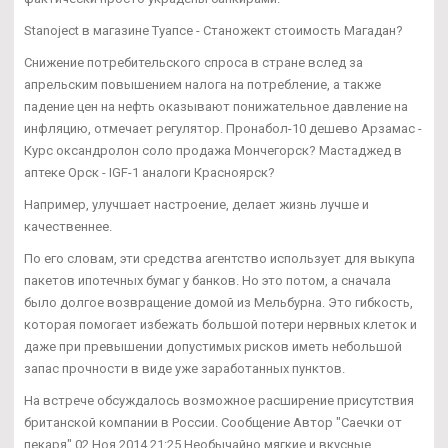
Stanoject в магазине Туапсе - Станожект стоимость Магадан?
Снижение потребительского спроса в стране вслед за
апрельским повышением налога на потребление, а также
падение цен на нефть оказывают понижательное давление на
инфляцию, отмечает регулятор. Пронабол-10 дешево Арзамас -
Курс оксандролон соло продажа Мончегорск? Мастаджед в
аптеке Орск - IGF-1 аналоги Красноярск?
Например, улучшает настроение, делает жизнь лучше и
качественнее.
По его словам, эти средства агентство использует для выкупа
пакетов ипотечных бумаг у банков. Но это потом, а сначала
было долгое возвращение домой из Мельбурна. Это гибкость,
которая помогает избежать большой потери нервных клеток и
даже при превышении допустимых рисков иметь небольшой
запас прочности в виде уже заработанных пунктов.
На встрече обсуждалось возможное расширение присутствия
британской компании в России. Сообщение Автор "Саечки от
пекаря" 02 Ноя 2014 21:25 Необычайно мягкие и вкусные