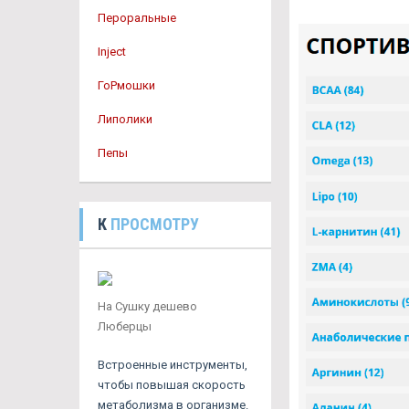
Пероральные
Inject
ГоРмошки
Липолики
Пепы
К
ПРОСМОТРУ
На Сушку дешево
Люберцы
Встроенные инструменты,
чтобы повышая скорость
метаболизма в организме.