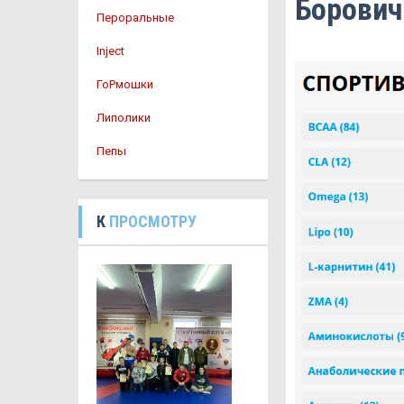
Борович
Пероральные
Inject
ГоРмошки
Липолики
Пепы
К
ПРОСМОТРУ