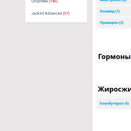
Спортеин
(146)
Jack3d Advanced
(37)