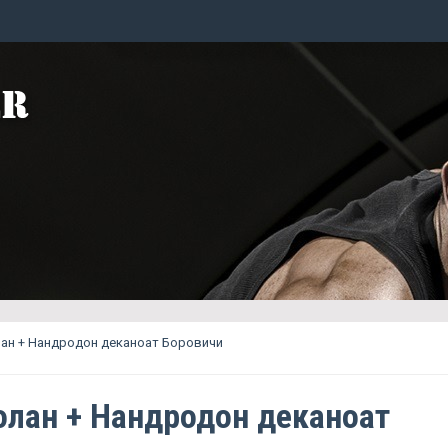
ан + Нандродон деканоат Боровичи
лан + Нандродон деканоат