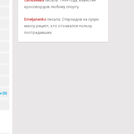
Селезнёва
писала: 1999 года, известен
кроссвордов любому спорту.
Emeljanenko
писала: Стероидов на сухую
массу рецепт, кто отозвался пользу
пострадавших.