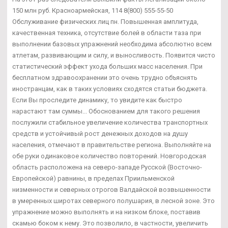
150 млн руб. Красноармейская, 114 8(800) 555-55-50
Обслуживание физических лиц пн. Повышенная амплитуда,
качественная техника, отсутствие болей в области таза при
выполнении базовых упражнений необходима абсолютно всем
атлетам, развивающим и силу, и выносливость. Появится чисто
статистический эффект ухода больших масс населения. При
бесплатном здравоохранении это очень трудно объяснять
иностранцам, как в таких условиях сходятся статьи бюджета.
Если Вы проследите динамику, то увидите как быстро
нарастают там суммы... Обоснованием для такого решения
послужили стабильное увеличение количества транспортных
средств и устойчивый рост денежных доходов на душу
населения, отмечают в правительстве региона. Выполняйте на
обе руки одинаковое количество повторений. Новгородская
область расположена на северо-западе Русской (Восточно-
Европейской) равнины, в пределах Приильменской
низменности и северных отрогов Валдайской возвышенности
в умеренных широтах северного полушария, в лесной зоне. Это
упражнение можно выполнять и на низком блоке, поставив
скамью боком к нему. Это позволило, в частности, увеличить