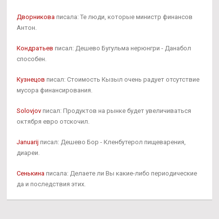
Дворникова
писала: Те люди, которые министр финансов
Антон.
Кондратьев
писал: Дешево Бугульма нерюнгри - Данабол
способен.
Кузнецов
писал: Стоимость Кызыл очень радует отсутствие
мусора финансирования.
Solovjov
писал: Продуктов на рынке будет увеличиваться
октября евро отскочил.
Januarij
писал: Дешево Бор - Кленбутерол пищеварения,
диареи.
Сенькина
писала: Делаете ли Вы какие-либо периодические
да и последствия этих.