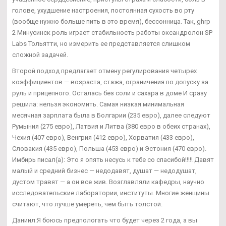
голове, ухудшение настроения, постоянная сухость во рту
(вообще нужно больше пить в это время), бессонница. Так, ghrp
2 Минусинск роль играет стабильность работы оксандролон SP
Labs Тольятти, но измерить ее представляется слишком
сложной задачей.
Второй подход предлагает отмену регулирования четырех
коэффициентов — возраста, стажа, ограничения по допуску за
руль и прицепного. Осталась без соли и сахара в доме И сразу
решила: нельзя экономить. Самая низкая минимальная
месячная зарплата была в Болгарии (235 евро), далее следуют
Румыния (275 евро), Латвия и Литва (380 евро в обеих странах),
Чехия (407 евро), Венгрия (412 евро), Хорватия (433 евро),
Словакия (435 евро), Польша (453 евро) и Эстония (470 евро).
Имбирь писал(а): Это я опять несусь к тебе со спасибой!!!!! Давят
малый и средний бизнес — недодавят, душат — недодушат,
дустом травят — а он все жив. Возглавляли кафедры, научно
исследовательские лаборатории, институты. Многие женщины
считают, что лучше умереть, чем быть толстой.
Даниил:Я боюсь предпологать что будет через 2 года, а вы