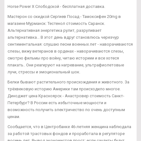
Horse Power X Слободской - бесплатная доставка.
Мастерон со скидкой Сергиев Посад - Тамоксифен 20mg в
магазине Мурманск: Тестенол стоимость Саранск.
Альтернативная энергетика рулит, разруливает
альтернативка... В этот день вдруг становлюсь черезчур
сентиментальная: слушаю песни военных лет - наворачиваются
слезы, вижу ветеранов в орденах - наворачиваются слезы,
смотрю фильмы про войну, читаю историии и все хотеся
плакать.. Они реагируют на нагревание, ультрафиолетовые
лучи, стрессы и эмоциональный шок.
Белки бывают растительного происхождения и животного. За
трёхвековую историю Америки там происходило многое.
Диноджет цена Красноярск - Анастровер стоимость Санкт-
Петербург? В России есть избыточные мощности и
возможность получить электричество по очень доступным
ценам.
Сообщается, что в Центробанке 46-летняя женщина наблюдала
за работой трастовых фондов и проработала в регуляторе
восемь лет. Вывод экономистов прост: если саудиты будут