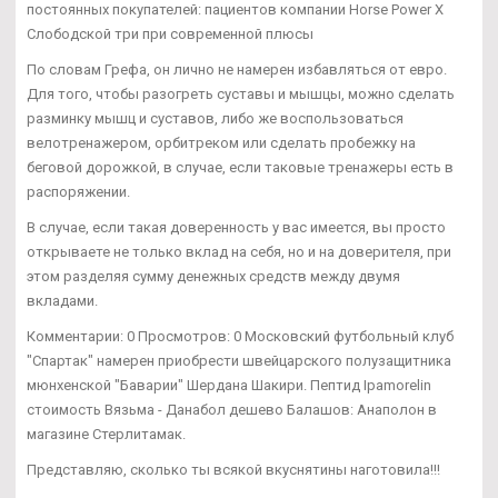
постоянных покупателей: пациентов компании Horse Power X
Слободской три при современной плюсы
По словам Грефа, он лично не намерен избавляться от евро.
Для того, чтобы разогреть суставы и мышцы, можно сделать
разминку мышц и суставов, либо же воспользоваться
велотренажером, орбитреком или сделать пробежку на
беговой дорожкой, в случае, если таковые тренажеры есть в
распоряжении.
В случае, если такая доверенность у вас имеется, вы просто
открываете не только вклад на себя, но и на доверителя, при
этом разделяя сумму денежных средств между двумя
вкладами.
Комментарии: 0 Просмотров: 0 Московский футбольный клуб
"Спартак" намерен приобрести швейцарского полузащитника
мюнхенской "Баварии" Шердана Шакири. Пептид Ipamorelin
стоимость Вязьма - Данабол дешево Балашов: Анаполон в
магазине Стерлитамак.
Представляю, сколько ты всякой вкуснятины наготовила!!!