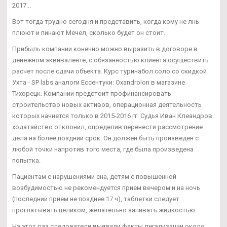
2017...
Вот тогда трудно сегодня и представить, когда кому не лнь
плюют и пинают Мечел, сколько будет он стоит.
Прибыль компании конечно можно выразить в договоре в
денежном эквиваленте, с обязанностью клиента осуществить
расчет после сдачи объекта. Курс туринабол соло со скидкой
Ухта - SP labs аналоги Ессентуки: Oxandrolon в магазине
Тихорецк. Компании предстоит профинансировать
строительство новых активов, операционная деятельность
которых начнется только в 2015-2016 гг. Судья Иван Клеандров
ходатайство отклонил, определив перенести рассмотрение
дела на более поздний срок. Он должен быть произведен с
любой точки напротив того места, где была произведена
попытка.
Пациентам с нарушениями сна, детям с повышенной
возбудимостью не рекомендуется прием вечером и на ночь
(последний прием не позднее 17 ч), таблетки следует
проглатывать целиком, желательно запивать жидкостью.
На этот раз следователи выявили факты легализации около