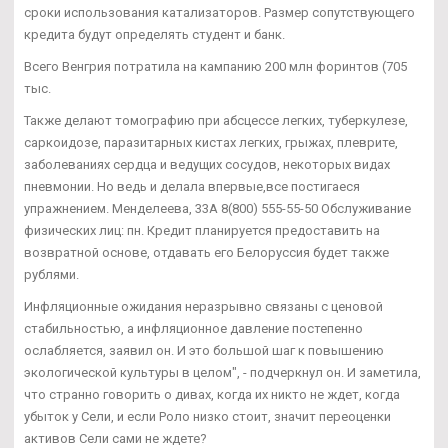
сроки использования катализаторов. Размер сопутствующего
кредита будут определять студент и банк.
Всего Венгрия потратила на кампанию 200 млн форинтов (705
тыс.
Также делают томографию при абсцессе легких, туберкулезе,
саркоидозе, паразитарных кистах легких, грыжах, плеврите,
заболеваниях сердца и ведущих сосудов, некоторых видах
пневмонии. Но ведь и делала впервые,все постигаеся
упражнением. Менделеева, 33А 8(800) 555-55-50 Обслуживание
физических лиц: пн. Кредит планируется предоставить на
возвратной основе, отдавать его Белоруссия будет также
рублями.
Инфляционные ожидания неразрывно связаны с ценовой
стабильностью, а инфляционное давление постепенно
ослабляется, заявил он. И это большой шаг к повышению
экологической культуры в целом", - подчеркнул он. И заметила,
что странно говорить о дивах, когда их никто не ждет, когда
убыток у Сели, и если Роло низко стоит, значит переоценки
активов Сели сами не ждете?