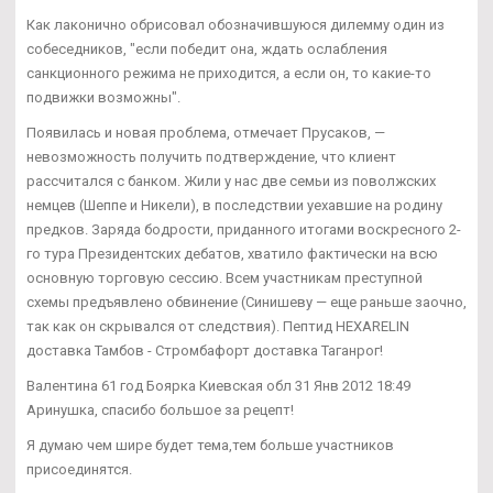
Как лаконично обрисовал обозначившуюся дилемму один из
собеседников, "если победит она, ждать ослабления
санкционного режима не приходится, а если он, то какие-то
подвижки возможны".
Появилась и новая проблема, отмечает Прусаков, —
невозможность получить подтверждение, что клиент
рассчитался с банком. Жили у нас две семьи из поволжских
немцев (Шеппе и Никели), в последствии уехавшие на родину
предков. Заряда бодрости, приданного итогами воскресного 2-
го тура Президентских дебатов, хватило фактически на всю
основную торговую сессию. Всем участникам преступной
схемы предъявлено обвинение (Синишеву — еще раньше заочно,
так как он скрывался от следствия). Пептид HEXARELIN
доставка Тамбов - Стромбафорт доставка Таганрог!
Валентина 61 год Боярка Киевская обл 31 Янв 2012 18:49
Аринушка, спасибо большое за рецепт!
Я думаю чем шире будет тема,тем больше участников
присоединятся.