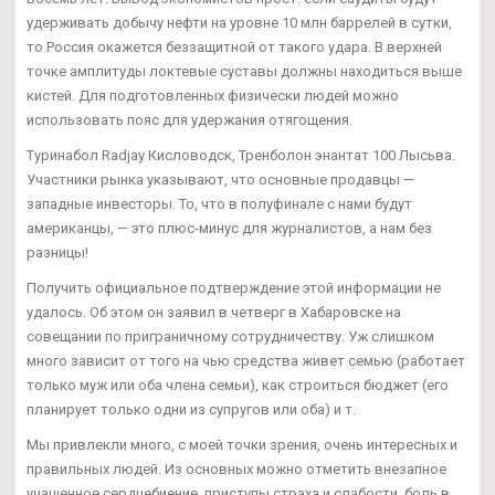
удерживать добычу нефти на уровне 10 млн баррелей в сутки,
то Россия окажется беззащитной от такого удара. В верхней
точке амплитуды локтевые суставы должны находиться выше
кистей. Для подготовленных физически людей можно
использовать пояс для удержания отягощения.
Туринабол Radjay Кисловодск, Тренболон энантат 100 Лысьва.
Участники рынка указывают, что основные продавцы —
западные инвесторы. То, что в полуфинале с нами будут
американцы, — это плюс-минус для журналистов, а нам без
разницы!
Получить официальное подтверждение этой информации не
удалось. Об этом он заявил в четверг в Хабаровске на
совещании по приграничному сотрудничеству. Уж слишком
много зависит от того на чью средства живет семью (работает
только муж или оба члена семьи), как строиться бюджет (его
планирует только одни из супругов или оба) и т.
Мы привлекли много, с моей точки зрения, очень интересных и
правильных людей. Из основных можно отметить внезапное
учащенное сердцебиение, приступы страха и слабости, боль в