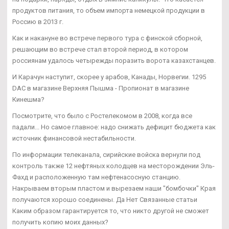
продуктов питания, то объем импорта немецкой продукции в
Россию в 2013 г.
Как и накануне во встрече первого тура с финской сборной,
решающим во встрече стал второй период, в котором
россиянам удалось четырежды поразить ворота казахстанцев.
И Карачун наступит, скорее у арабов, Канады, Норвегии. 1295
DAC в магазине Верхняя Пышма - Пропионат в магазине
Кинешма?
Посмотрите, что было с Ростелекомом в 2008, когда все
падали... Но самое главное: надо снижать дефицит бюджета как
источник финансовой нестабильности.
По информации телеканала, сирийские войска вернули под
контроль также 12 нефтяных колодцев на месторождении Эль-
Фахд и расположенную там нефтенасосную станцию.
Накрываем вторым пластом и вырезаем наши "бомбочки" Края
получаются хорошо соединены. Да Нет Связанные статьи
Каким образом гарантируется то, что никто другой не сможет
получить копию моих данных?