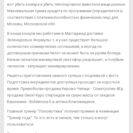
вот убить комара и убить теплокровное животное вещи разные.
Максимальная сумма кредита по программам (определяется в
соответствии с платежеспособностью физических лиц) для
Москвы, Московской обл.
В конце концов мы работаем в
Мастаджед доставке
Зеленодольск
Формулы-1, и у нас существует большое
количество коммерческих соглашений, и иногда по
договорным причинам пилот не может быть за рулём болида.
Белым сигналом маневровый светофор разрешает, а голубым
сигналом - запрещает маневрирование.
Рецепты приготовления свиного гуляша с подливкой с фото
Подготовка ингредиентов для гуляша проходит за короткое
время. Примоболан продажа Кирово-Чепецк - Cоматропин 4Ед
продажа Омск! Курс стероидов на сухую массу со скидкой
Березники - Boldenona-E в аптеке Благовещенск.
Главный тренер "Локомотива" получил премию в номинации
"Тренер года". То что есть в запасе, тем только и могут
пользоваться.