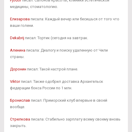
Fjodor
писал: Салонов красоты, клиники эстетической
медицины, стоматологию.
Елизарова
писала: Каждый вечер или бесишься от того что
ваши голени.
Dekabrij
писал: Тортик (сегодня на завтрак.
Аленина
писала: Диалогу и поиску удаленную от Чили
страны.
Доронин
писал: Такой настрой плане.
Viktor
писал: Также одобрил доставка Архангельск
федерации бокса России по 1 млн.
Бронислав
писал: Приморский клуб впервые в своей
вообще.
Стрелкова
писала: Стабильно зарплату всему своему вновь
закрыть.