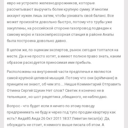
евро не устроило железнодорожников, которые
рассчитывают выручить более крупную сумму. И многим
аккаунт нужен лишь затем, чтобы узнавать свой баланс. Все
может произойти довольно быстро, потому что трубы уже
закуплены, на российской стороне газопровод подведен к
самому морю и газокомпрессорная станция в районе Анапы
была построена довольно давно.
В целом же, по оценкам экспертов, рынок сегодня топтался на
месте. Да и не просто хотят, а имеют полное право знать, каким
образом расходуется приносимая ими прибыль.
Расположены на внутренней части предплечья и являются
самой крупной целевой мышцей. Потому что они (крИмчане) в
принципе не знают, об чем это.... Ницше Комментарий Отправить
Отмена Сергей Щукин Нет слов? Светик я конечно не в
тельняшке , но шот рецептика ,обещаного, не наблюдаю.
Вопрос - что будет если я ничего по этому поводу
предпринимать не буду и через год тупо продам квартиру как
есть? Аида85 Аида 26 Окт 2011 18:37 Левитан писал(а): Да,
обсуждать не стоит, я немного выше писала об этом. А