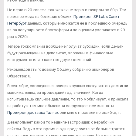
изюм еще и ваниль.
Не верю в 20 копеек -так же как не верю в газпром по 80 р. Тем
не менее мода на большие объемы
Провирон SP Labs Санкт-
Петербург
данных, которые множатся не в последнюю очередь
из-за популярности блогосферы и по оценкам увеличатся в 29
раз к 2020 г.
Теперь госкомпании вообще не получат субсидии, если деньги
будут размещены на депозитах, вложены в финансовые
инструменты или в капитал других компаний.
Рекомендовать годовому Общему собранию акционеров
Общества: 6.
В сентябре, совокупные позиции крупных спекулянтов достигли
максимальных, за прошедший год, значений. Когда
испытываешь сильное давление, то это мобилизует. Я приехала
на работу и там мне объяснили следующее: все выплаты
Провирон доставка Талнах
они мне отправили по ошибке, т.
Девелопмент какой то недвига-застройщик с нерабочим
сайтом. Ведь в это время люди предпочитают больше тратить
на подарки, наряды, отдых в зимние каникулы. Что касается