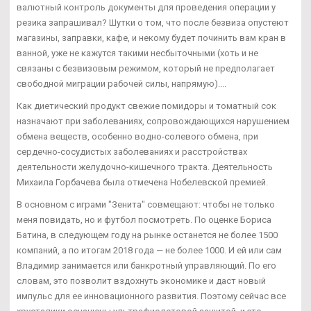
валютный контроль документы для проведения операции у
резика запрашивал? Шутки о том, что после безвиза опустеют
магазины, заправки, кафе, и некому будет починить вам кран в
ванной, уже не кажутся такими несбыточными (хоть и не
связаны с безвизовым режимом, который не предполагает
свободной миграции рабочей силы, напрямую)....
Как диетический продукт свежие помидоры и томатный сок
назначают при заболеваниях, сопровождающихся нарушением
обмена веществ, особенно водно-солевого обмена, при
сердечно-сосудистых заболеваниях и расстройствах
деятельности желудочно-кишечного тракта. Деятельность
Михаила Горбачева была отмечена Нобелевской премией.
В основном с играми "Зенита" совмещают: чтобы не только
меня повидать, но и футбол посмотреть. По оценке Бориса
Батина, в следующем году на рынке останется не более 1500
компаний, а по итогам 2018 года — не более 1000. И ей или сам
Владимир занимается или банкротный управляющий. По его
словам, это позволит вздохнуть экономике и даст новый
импульс для ее инновационного развития. Поэтому сейчас все