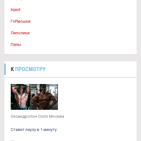
Inject
ГоРмошки
Липолики
Пепы
К
ПРОСМОТРУ
Оксандролон Соло Москва
Ставит паузу в 1 минуту.