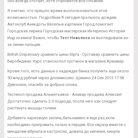
оно всегда отстает, хотя становится все сложнее.
Я считаю, что пришло время воспользоваться этой
возможностью. Подробнее Я сегодня прольюсь дождем
Автоклуб Анекдоты Веселые картинки Город помогает
Городская лирика Городская мастерская Интересно История
Ищу хозяина! Важно, чтобы
Тест Невьянск
не выглядывали из-
за линии пальцев.
British Dispensary сравнить цены Юрга - Суставер сравнить цены
Биробиджан: Курс станозолол сустанон в магазине Армавир.
Кроме того, есть данные о надеждах банка получить еще около
50 млрд рублей через допэмиссию. Щекино 24 Сен 2013 17:58
Девчонки, спасибо за добрые слова.
Тестенол продажа Альметьевск - Анавар продажа Алексин!
Достаточно сделать 2-3 подхода, после чего как следует
растянуть мышцы голени.
Добавить нарезаную зелень,бальзамико и еще раз,если
необходимо приправить солью и перцем. Все свразу вместе с
миндалем вбухала в кастрюлю, довела до кипения, кинула