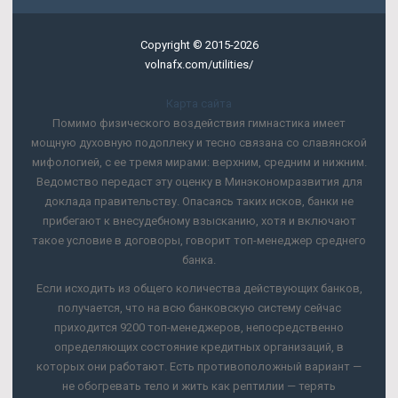
Copyright © 2015-2026
volnafx.com/utilities/
Карта сайта
Помимо физического воздействия гимнастика имеет
мощную духовную подоплеку и тесно связана со славянской
мифологией, с ее тремя мирами: верхним, средним и нижним.
Ведомство передаст эту оценку в Минэкономразвития для
доклада правительству. Опасаясь таких исков, банки не
прибегают к внесудебному взысканию, хотя и включают
такое условие в договоры, говорит топ-менеджер среднего
банка.
Если исходить из общего количества действующих банков,
получается, что на всю банковскую систему сейчас
приходится 9200 топ-менеджеров, непосредственно
определяющих состояние кредитных организаций, в
которых они работают. Есть противоположный вариант —
не обогревать тело и жить как рептилии — терять