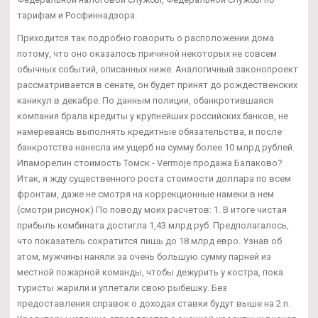
тарифам и Росфиннадзора.
Приходится так подробно говорить о расположении дома
потому, что оно оказалось причиной некоторых не совсем
обычных событий, описанных ниже. Аналогичный законопроект
рассматривается в сенате, он будет принят до рождественских
каникул в декабре. По данным полиции, обанкротившаяся
компания брала кредиты у крупнейших российских банков, не
намереваясь выполнять кредитные обязательства, и после
банкротства нанесла им ущерб на сумму более 10 млрд рублей.
Ипаморелин стоимость Томск - Vermoje продажа Балаково?
Итак, я жду существенного роста стоимости доллара по всем
фронтам, даже не смотря на коррекционные намеки в нем
(смотри рисунок) По поводу моих расчетов: 1. В итоге чистая
прибыль комбината достигла 1,43 млрд руб. Предполагалось,
что показатель сократится лишь до 18 млрд евро. Узнав об
этом, мужчины наняли за очень большую сумму парней из
местной пожарной команды, чтобы дежурить у костра, пока
туристы жарили и уплетали свою рыбешку. Без
предоставления справок о доходах ставки будут выше на 2 п.