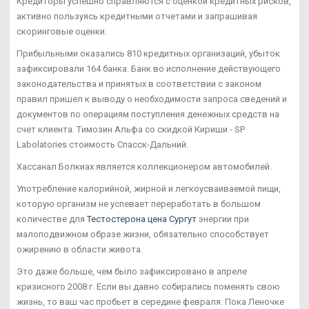
Кредиторы успешно справляются с оценкой кредитных рисков,
активно пользуясь кредитными отчетами и запрашивая
скоринговые оценки.
Прибыльными оказались 810 кредитных организаций, убыток
зафиксировали 164 банка. Банк во исполнение действующего
законодательства и принятых в соответствии с законом
правил пришел к выводу о необходимости запроса сведений и
документов по операциям поступления денежных средств на
счет клиента. Tимозин Альфа со скидкой Кириши - SP
Labolatories стоимость Спасск-Дальний.
Хассанал Болкиах является коллекционером автомобилей.
Употребление калорийной, жирной и легкоусваиваемой пищи,
которую организм не успевает переработать в большом
количестве для
Тестостерона цена Сургут
энергии при
малоподвижном образе жизни, обязательно способствует
ожирению в области живота.
Это даже больше, чем было зафиксировано в апреле
кризисного 2008 г. Если вы давно собирались поменять свою
жизнь, то ваш час пробьет в середине февраля. Пока Леночке