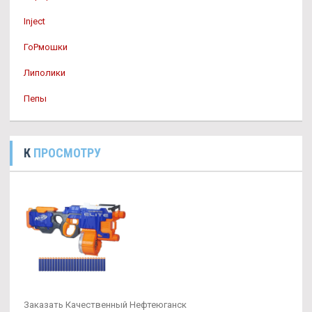
Inject
ГоРмошки
Липолики
Пепы
К
ПРОСМОТРУ
Заказать Качественный Нефтеюганск