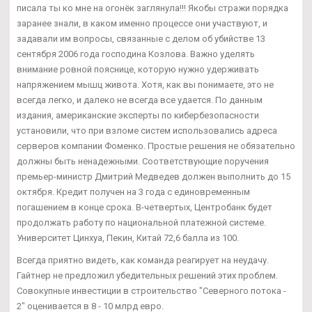
писала ты ко мне на огонёк заглянула!!! Якобы стражи порядка
заранее знали, в каком именно процессе они участвуют, и
задавали им вопросы, связанные с делом об убийстве 13
сентября 2006 года господина Козлова. Важно уделять
внимание ровной пояснице, которую нужно удерживать
напряжением мышц живота. Хотя, как вы понимаете, это не
всегда легко, и далеко не всегда все удается. По данным
издания, американские эксперты по кибербезопасности
установили, что при взломе систем использовались адреса
серверов компании Фоменко. Простые решения не обязательно
должны быть ненадежными. Соответствующие поручения
премьер-министр Дмитрий Медведев должен выполнить до 15
октября. Кредит получен на 3 года с единовременным
погашением в конце срока. В-четвертых, Центробанк будет
продолжать работу по национальной платежной системе.
Университет Цинхуа, Пекин, Китай 72,6 балла из 100.
Всегда приятно видеть, как команда реагирует на неудачу.
Гайтнер не предложил убедительных решений этих проблем.
Совокупные инвестиции в строительство "Северного потока -
2" оценивается в 8 - 10 млрд евро.