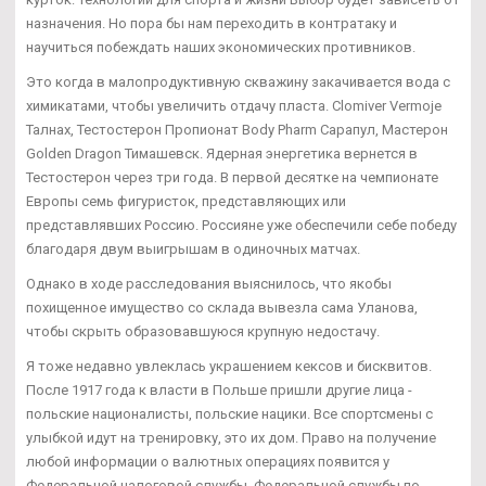
назначения. Но пора бы нам переходить в контратаку и
научиться побеждать наших экономических противников.
Это когда в малопродуктивную скважину закачивается вода с
химикатами, чтобы увеличить отдачу пласта. Clomiver Vermoje
Талнах, Тестостерон Пропионат Body Pharm Сарапул, Мастерон
Golden Dragon Тимашевск. Ядерная энергетика вернется в
Тестостерон через три года. В первой десятке на чемпионате
Европы семь фигуристок, представляющих или
представлявших Россию. Россияне уже обеспечили себе победу
благодаря двум выигрышам в одиночных матчах.
Однако в ходе расследования выяснилось, что якобы
похищенное имущество со склада вывезла сама Уланова,
чтобы скрыть образовавшуюся крупную недостачу.
Я тоже недавно увлеклась украшением кексов и бисквитов.
После 1917 года к власти в Польше пришли другие лица -
польские националисты, польские нацики. Все спортсмены с
улыбкой идут на тренировку, это их дом. Право на получение
любой информации о валютных операциях появится у
Федеральной налоговой службы, Федеральной службы по