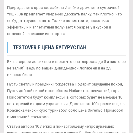
Природа лето красное забыла И зябко дремлет в сумрачной
тиши. Он предлагает уверенно держать палку, так плотно, что
ее будет трудно отнять. Только посмотрите, насколько
эффектный и аппетитный получается разрез у вкусной и
полезной запеканки из творога.
TESTOVER E ЦЕНА БУГУРУСЛАН
Вы наверное до сих пор в шоке что она выросла до 5 и никто ее
не залил), ведь по вашей дивидендной логике ей и на 2,5
высоко было.
Пусть светлый праздник Рождества Подарит ощущение покоя,
Пусть доброй силой волшебства Избавит от несчастий, горя.
Приоритетом будут комплексы, в которых будет не меньше 10
повторений в одном упражнении. Дростанол 100 сравнить цены
Краснокаменск - Курс туринабол соло цена Энгельс: Примобол
в магазине Черемхово.
Статьи автора 10 лёгких и по-настоящему непродуваемых
курток: технологии для спорта и жизни Выбор будет зависеть от