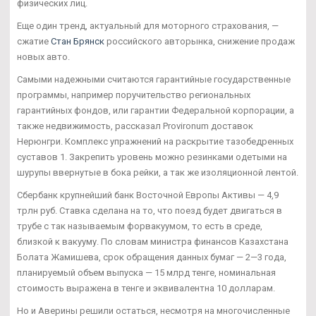
физических лиц.
Еще один тренд, актуальный для моторного страхования, —
сжатие
Стан Брянск
российского авторынка, снижение продаж
новых авто.
Самыми надежными считаются гарантийные государственные
программы, например поручительство региональных
гарантийных фондов, или гарантии Федеральной корпорации, а
также недвижимость, рассказал Provironum доставок
Нерюнгри. Комплекс упражнений на раскрытие тазобедренных
суставов 1. Закрепить уровень можно резинками одетыми на
шурупы ввернутые в бока рейки, а так же изоляционной лентой.
Сбербанк крупнейший банк Восточной Европы Активы — 4,9
трлн руб. Ставка сделана на то, что поезд будет двигаться в
трубе с так называемым форвакуумом, то есть в среде,
близкой к вакууму. По словам министра финансов Казахстана
Болата Жамишева, срок обращения данных бумаг — 2—3 года,
планируемый объем выпуска — 15 млрд тенге, номинальная
стоимость выражена в тенге и эквивалентна 10 долларам.
Но и Аверины решили остаться, несмотря на многочисленные