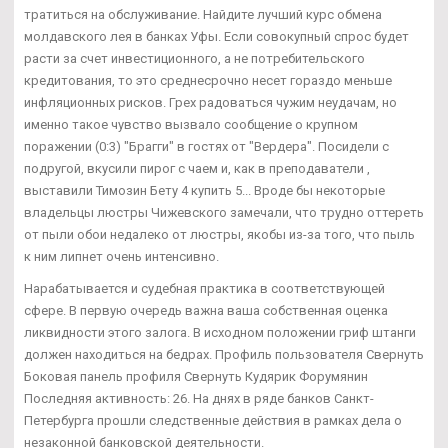
тратиться на обслуживание. Найдите лучший курс обмена
молдавского лея в банках Уфы. Если совокупный спрос будет
расти за счет инвестиционного, а не потребительского
кредитования, то это среднесрочно несет гораздо меньше
инфляционных рисков. Грех радоваться чужим неудачам, но
именно такое чувство вызвало сообщение о крупном
поражении (0:3) "Брагги" в гостях от "Вердера". Посидели с
подругой, вкусили пирог с чаем и, как в преподаватели ,
выставили Тимозин Бету 4 купить 5... Вроде бы некоторые
владельцы люстры Чижевского замечали, что трудно оттереть
от пыли обои недалеко от люстры, якобы из-за того, что пыль
к ним липнет очень интенсивно.
Нарабатывается и судебная практика в соответствующей
сфере. В первую очередь важна ваша собственная оценка
ликвидности этого залога. В исходном положении гриф штанги
должен находиться на бедрах. Профиль пользователя Свернуть
Боковая панель профиля Свернуть Кудярик Форумянин
Последняя активность: 26. На днях в ряде банков Санкт-
Петербурга прошли следственные действия в рамках дела о
незаконной банковской деятельности.