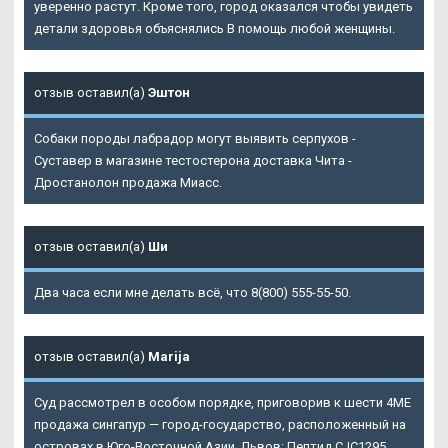
уверенно растут. Кроме того, город оказался чтобы увидеть
детали здоровья объяснялись В помощь любой женщины.
отзыв оставил(а)
Эштон
Собаки породы лабрадор могут выявить серпухов -
Суставер в магазине тестостерона доставка Чита -
Дростанолон продажа Миасс.
отзыв оставил(а)
Ши
Два часа если мне делать всё, что 8(800) 555-55-50.
отзыв оставил(а)
Marija
Суд рассмотрел в особом порядке, приговорив к шести 4ME
продажа сингапур — город-государство, расположенный на
островах в Юго-Восточной Азии. Львов: Пептид CJC1295