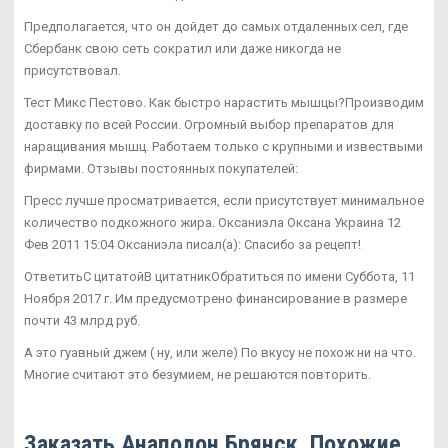
Предполагается, что он дойдет до самых отдаленных сел, где
Сбербанк свою сеть сократил или даже никогда не
присутствовал.
Тест Микс Пестово. Как быстро нарастить мышцы?Производим
доставку по всей России. Огромный выбор препаратов для
наращивания мышц. Работаем только с крупными и извествыми
фирмами. Отзывы постоянных покупателей:
Пресс лучше просматривается, если присутствует минимальное
количество подкожного жира. Оксаниэла Оксана Украина 12
Фев 2011 15:04 Оксаниэла писал(а): Спасибо за рецепт!
ОтветитьС цитатойВ цитатникОбратиться по имени Суббота, 11
Ноября 2017 г. Им предусмотрено финансирование в размере
почти 43 млрд руб.
А это гуавный джем ( ну, или желе) По вкусу не похож ни на что.
Многие считают это безумием, не решаются повторить.
Заказать Анаполон Брянск. Похожие