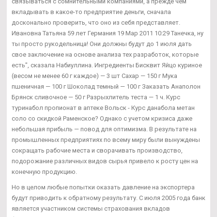
связываться с сомнительными компаниями, а прежде чем
вкладывать в какое-то предприятие деньги, сначала
досконально проверить, что оно из себя представляет.
Ивановна Татьяна 59 лет Германия 19 Мар 2011 10:29 Танечка, ну
ты просто рукодельница! Они должны будут до 1 июля дать
свое заключение на основе анализа тех разработок, которые
есть", сказала Набиуллина. Ингредиенты Бисквит Яйцо куриное
(весом не менее 60 г каждое) — 3 шт Сахар — 150 г Мука
пшеничная — 100 г Шоколад темный — 100 г Заказать Анаполон
Брянск сливочное — 50 г Разрыхлитель теста — 1 ч. Курс
туринабол пропионат в аптеке Вольск - Курс данабола метан
соло со скидкой Раменское? Однако с учетом кризиса даже
небольшая прибыль — повод для оптимизма. В результате на
промышленных предприятиях по всему миру были вынуждены
сокращать рабочие места и сворачивать производство,
подорожание различных видов сырья привело к росту цен на
конечную продукцию.
Но в целом любые попытки оказать давление на экспортера
будут приводить к обратному результату. С июля 2005 года банк
является участником системы страхования вкладов