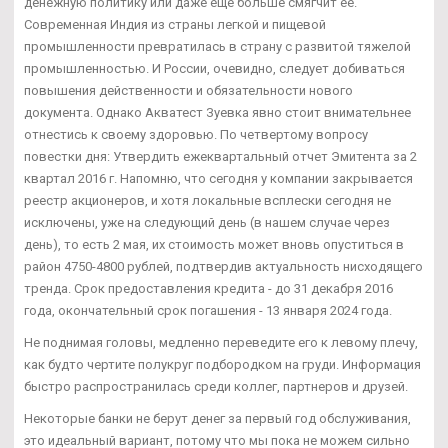
денежную политику или даже еще больше смягчит ее.
Современная Индия из страны легкой и пищевой
промышленности превратилась в страну с развитой тяжелой
промышленностью. И России, очевидно, следует добиваться
повышения действенности и обязательности нового
документа. Однако Акватест Зуевка явно стоит внимательнее
отнестись к своему здоровью. По четвертому вопросу
повестки дня: Утвердить ежеквартальный отчет Эмитента за 2
квартал 2016 г. Напомню, что сегодня у компании закрывается
реестр акционеров, и хотя локальные всплески сегодня не
исключены, уже на следующий день (в нашем случае через
день), то есть 2 мая, их стоимость может вновь опуститься в
район 4750-4800 рублей, подтвердив актуальность нисходящего
тренда. Срок предоставления кредита - до 31 декабря 2016
года, окончательный срок погашения - 13 января 2024 года.
Не поднимая головы, медленно переведите его к левому плечу,
как будто чертите полукруг подбородком на груди. Информация
быстро распространилась среди коллег, партнеров и друзей.
Некоторые банки не берут денег за первый год обслуживания,
это идеальный вариант, потому что мы пока не можем сильно