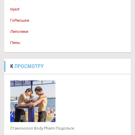
Inject
ГоРмошки
Липолики
Пепы
К
ПРОСМОТРУ
Станозолол Body Pharm Подольск