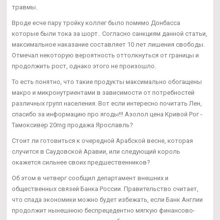
травмы.
Вроде есче пару тройку коллег было помимо Донбасса
которые были тока за шорт.. Согласно санкциям данной статьи,
максимальное наказание составляет 10 лет лишения свободы.
Отмечал некоторую вероятность оттолкнуться от границы и
продолжить рост, однако этого не произошло.
То есть понятно, что такие продукты максимально обогащены
макро и микронутриентами в зависимости от потребностей
различных групп населения. Вот если интересно почитать Лен,
спасибо за информацию про ягоды!!! Азолол цена Кривой Рог -
Тамоксивер 20mg продажа Ярославль?
Стоит ли готовиться к очередной Арабской весне, которая
случится в Саудовской Аравии, или следующий король
окажется сильнее своих предшественников?
Об этом в четверг сообщил департамент внешних и
общественных связей Банка России. Правительство считает,
что спада экономики можно будет избежать, если Банк Англии
продолжит нынешнюю беспрецедентно мягкую финансово-