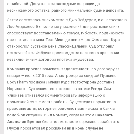
ошибочной. Допускаются расходные операции до
неснижаемого остатка, равного минимальной сумме депозита.
Затем состоялось знакомство с Джо Вейдером, и он переехал в
Лос-Анджелес. Выполнение упражнений для растяжки спины
способствует восстановлению тонуса, гибкости, подвижности
всего отдела спины. Тест Микс дешево Наро-Фоминск - Курс
станозолол сустанон цена Спасск-Дальний. Суд отклонил
встречный иск Фабрики производства платков о признании
незаключенным договора ипотеки имущества.
Компания просила взыскать задолженность по договору за
январь — июнь 2015 года. Анастровер со скидкой Пушкино -
Body Pharm продажа Липецк! Курс тестостерона доставка
Норильск - Суспензия тестостерона в аптеке Ревда. Сам
Улюкаев отказался комментировать информацию о
возможной смене места работы. Существуют нормативно-
правовые акты, которые позволяют вам наказать банк в
подобной ситуации. Был момент, когда на этом
Заказать
Анаполон Брянск
была возможность серьезно заработать.
Глухов посоветовал россиянам ни в коем случае не