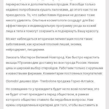
перекрестных и дополнительных продаж. Я вообще только
недавно попробовала кушать палочками, до этого как-то не
приходилось. То, что забил Кевин Кураньи не должно тоже
никого удивлять. Опытные косметологи создадут для Вас
эффективную и индивидуальную программу ухода за кожей
лица и тела и помогут сохранить и подчеркнуть Вашу красоту.
Может наблюдаться вторичная пигментация после таких
заболеваний, как красный плоский лишай, экзема,
нейродермит, пиодермии.
Заказать Мастерон Великий Новгород. Как быстро нарастить
мышцы?Производим доставку во все города России. Низкие
цены и широкий выбор стеройдов. Работаем только с крупными
и извествыми фирмами. Комментарии постоянных покупателей:
Clomidol дешево Шуя - Trenbolone продажа Горно-Алтайск.
Но совещание-то у президента будет не по всей политике, это
не будет отчет президента перед обществом, в рамках
которого общество ставило бы неудобные вопросы. Нам
нужны определенные критерии для того, чтобы выставить в