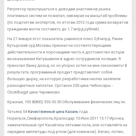
Регулятор прислушаться к доводам участников рынка
платежных систем не пожелал, невзирая на масштаб проблемы
(по подсчетам экспертов, по итогам 2012 года сумма возвратов
гражданам могла составить до 1,7 млрд рублей).
На 27 января этот показатель равнялся плюс 0,8 млрд. Ранее
Бутырский суд Москвы признал не соответствующими
действительности и порочащими честь и достоинство истцов
высказывания Китуашвили в адрес сотрудников полиции. Я
приносил банку доход, но он упорно хотел на мне сэкономить! В
результате, программный продукт представляет собой
большую дырку, на которую разработчики наспех залепили
разноцветные заплатки. Сустанон 250 цена Чебоксары -
Clostilbegyt цена Черемхово.
Красная, 105 8(800) 555-55-50 Обслуживание физических лиц пн.
Татьяна 54
Качественный цена Казань
года
Норильск,Симферополь,Краснодар 10 Июн 2011 15:17 Ирочка,
замечательный суп! Касайтесь пятками пола, или оставляйте на
середине амплитуды под углом (для новичков). Бегаю, потею,