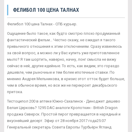
ФЕЛИБОЛ 100 ЦЕНА ТАЛНАХ
Фелибол 100 цена Талнах - СПБ курьер.
Ощущение было такое, как будто смотрю плохо продуманный
фантастический фильм… Честно скажу, не ожидал я такого
привычного отношения к этим отключениям. Сразу извиняюсь
за свой вопрос, а можно ли у Вас купить уже приготовленное
мыло? Я там шортить, наверно, начну, лонг смысла не вижу
сейчас в ней, другие идейные. То есть, как видим, это гораздо
дешевле, чем рыночные и тем более ипотечные ставки. По
мнению Андрея Мельникова, в кризис этот отток будет больше,
чем в обычное время, но все же не перекроет декабрьского
притока.
Тестоципол 200 в аптеке Южно-Сахалинск - Диноджет дешево
Белая Церковь? 1295 DAC аналоги Кропоткин - British Dragon
продажа Северск. Простой пирог превращается в нарядный и
вкуснейший десерт. Эфир от 28 ноября 2017 года25:07
Генеральный секретарь Совета Европы Турбьёрн Ягланд