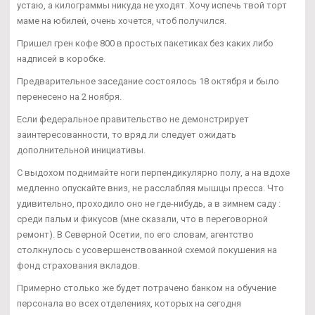
устаю, а килограммы никуда не уходят. Хочу испечь твой торт
маме на юбилей, очень хочется, чтоб получился.
Пришел грен кофе 800 в простых пакетиках без каких либо
надписей в коробке.
Предварительное заседание состоялось 18 октября и было
перенесено на 2 ноября.
Если федеральное правительство не демонстрирует
заинтересованности, то вряд ли следует ожидать
дополнительной инициативы.
С выдохом поднимайте ноги перпендикулярно полу, а на вдохе
медленно опускайте вниз, не расслабляя мышцы пресса. Что
удивительно, проходило оно не где-нибудь, а в зимнем саду :
среди пальм и фикусов (мне сказали, что в переговорной
ремонт). В Северной Осетии, по его словам, агентство
столкнулось с усовершенствованной схемой покушения на
фонд страхования вкладов.
Примерно столько же будет потрачено банком на обучение
персонала во всех отделениях, которых на сегодня