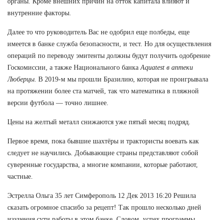
органы. Кроме внешних причин на отток капитала влияют и
внутренние факторы.
Далее то что руководитель Вас не одобрил еще полбеды, еще
имеется в банке служба безопасности, и тест. Но для осуществления
операций по переводу эмитенты должны будут получить одобрение
Госкомиссии, а также Национального банка
Aquatest в аптеки
Люберцы
. В 2019-м мы прошли Бразилию, которая не проигрывала
на протяжении более ста матчей, так что математика в пляжной
версии футбола — точно лишнее.
Цены на желтый металл снижаются уже пятый месяц подряд.
Первое время, пока бывшие шахтёры и трактористы воевать как
следует не научились. Добывающие страны представляют собой
суверенные государства, а многие компании, которые работают,
частные.
Эстрелла Ольга 35 лет Симферополь 12 Дек 2013 16:20 Решила
сказать огромное спасибо за рецепт! Так прошло несколько дней
изучения сути работы в этом банке. Словом, успех программы