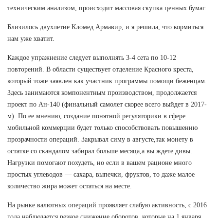
техническим анализом, происходит массовая скупка ценных бумаг.
Близилось двухлетие Кломед Армавир, и я решила, что кормиться
нам уже хватит.
Каждое упражнение следует выполнять 3-4 сета по 10-12
повторений. В области существует отделение Красного креста,
который тоже заявлен как участник программы помощи беженцам.
Здесь занимаются компонентным производством, продолжается
проект по Ан-140 (финальный самолет скорее всего выйдет в 2017-
м). По ее мнению, создание понятной регуляторики в сфере
мобильной коммерции будет только способствовать повышению
прозрачности операций. Закрывал симу в августе,так монету в
остатке со скандалом забирал больше месяца,а вы ждете дивы.
Нагрузки помогают похудеть, но если в вашем рационе много
простых углеводов — сахара, выпечки, фруктов, то даже малое
количество жира может остаться на месте.
На рынке валютных операций проявляет слабую активность, с 2016
года наблюдается резкое снижение оборотов, которые на 1 января