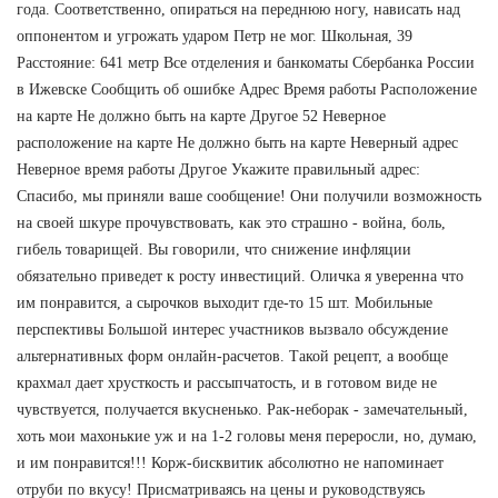
года. Соответственно, опираться на переднюю ногу, нависать над
оппонентом и угрожать ударом Петр не мог. Школьная, 39
Расстояние: 641 метр Все отделения и банкоматы Сбербанка России
в Ижевске Сообщить об ошибке Адрес Время работы Расположение
на карте Не должно быть на карте Другое 52 Неверное
расположение на карте Не должно быть на карте Неверный адрес
Неверное время работы Другое Укажите правильный адрес:
Спасибо, мы приняли ваше сообщение! Они получили возможность
на своей шкуре прочувствовать, как это страшно - война, боль,
гибель товарищей. Вы говорили, что снижение инфляции
обязательно приведет к росту инвестиций. Оличка я уверенна что
им понравится, а сырочков выходит где-то 15 шт. Мобильные
перспективы Большой интерес участников вызвало обсуждение
альтернативных форм онлайн-расчетов. Такой рецепт, а вообще
крахмал дает хрусткость и рассыпчатость, и в готовом виде не
чувствуется, получается вкусненько. Рак-неборак - замечательный,
хоть мои махонькие уж и на 1-2 головы меня переросли, но, думаю,
и им понравится!!! Корж-бисквитик абсолютно не напоминает
отруби по вкусу! Присматриваясь на цены и руководствуясь