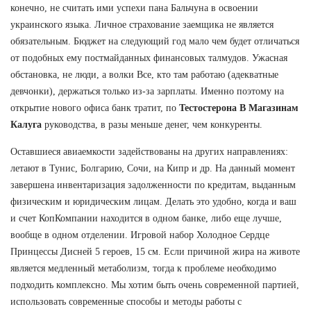
конечно, не считать ими успехи пана Бальчуна в освоении
украинского языка. Личное страхование заемщика не является
обязательным. Бюджет на следующий год мало чем будет отличаться
от подобных ему постмайданных финансовых талмудов. Ужасная
обстановка, не люди, а волки Все, кто там работаю (адекватные
девчонки), держаться только из-за зарплаты. Именно поэтому на
открытие нового офиса банк тратит, по
Тестостерона В Магазинам
Калуга
руководства, в разы меньше денег, чем конкуренты.
Оставшиеся авиаемкости задействованы на других направлениях:
летают в Тунис, Болгарию, Сочи, на Кипр и др. На данный момент
завершена инвентаризация задолженности по кредитам, выданным
физическим и юридическим лицам. Делать это удобно, когда и ваш
и счет КопКомпании находится в одном банке, либо еще лучше,
вообще в одном отделении. Игровой набор Холодное Сердце
Принцессы Дисней 5 героев, 15 см. Если причиной жира на животе
является медленный метаболизм, тогда к проблеме необходимо
подходить комплексно. Мы хотим быть очень современной партией,
использовать современные способы и методы работы с