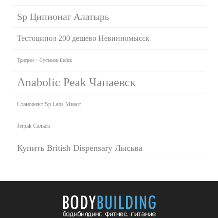
Sp Ципионат Алатырь
Тестоципол 200 дешево Невинномысск
Тритрен + Сустанон Бийск
Anabolic Peak Чапаевск
Станожект Sp Labs Миасс
Jetpak Сальск
Купить British Dispensary Лысьва