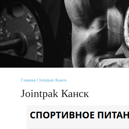
Главная
/
Jointpak Канск
Jointpak Канск