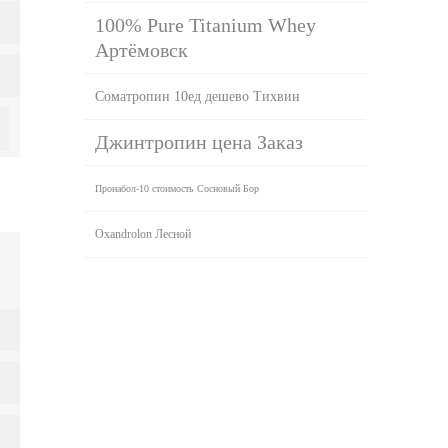
100% Pure Titanium Whey
Артёмовск
Cоматропин 10ед дешево Тихвин
Джинтропин цена Заказ
Пронабол-10 стоимость Сосновый Бор
Oxandrolon Лесной