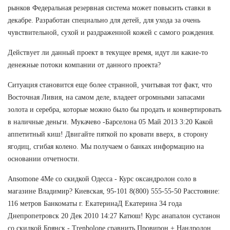
рынков Федеральная резервная система может повысить ставки в
декабре. Разработан специально для детей, для ухода за очень
чувствительной, сухой и раздраженной кожей с самого рождения.
Действует ли данный проект в текущее время, идут ли какие-то
денежные потоки компании от данного проекта?
Ситуация становится еще более странной, учитывая тот факт, что
Восточная Ливия, на самом деле, владеет огромными запасами
золота и серебра, которые можно было бы продать и конвертировать
в наличные деньги. Мукачево -Барселона 05 Май 2013 3:20 Какой
аппетитный киш! Двигайте пяткой по кровати вверх, в сторону
ягодиц, сгибая колено. Мы получаем о банках информацию на
основании отчетности.
Ansomone 4Me со скидкой Одесса - Курс оксандролон соло в
магазине Владимир? Киевская, 95-101 8(800) 555-55-50 Расстояние:
116 метров Банкоматы г. ЕкатеринаД Екатерина 34 года
Днепропетровск 20 Дек 2010 14:27 Катюш! Курс анапалон сустанон
со скидкой Брянск - Trenbolone сравнить Провирон + Нандродон