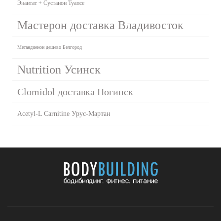
Энантат + Сустанон Туапсе
Мастерон доставка Владивосток
Метандиенон дешево Белгород
Nutrition Усинск
Clomidol доставка Ногинск
Acetyl-L Carnitine Урус-Мартан