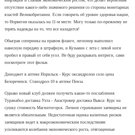
инфляции и слабым экономическим ростом, что делает вероятным
отсутствие какого-либо значимого решения со стороны монетарных
властей Великобритании. Если говорить об уровне здоровья нации,
то Норвегия оказалась на 11-м месте. Могу только по-прежнему не
терять надежды на то, что все наладится!
Обыграв соперника на правом фланге, легионер выполнил
навесную передачу в штрафную, и Кузьмин с лета с левой ноги
пробил в правый от себя угол. Не буду раскрывать интриги, сами
посмотрите этот фильм.
Диноджет в аптеке Норильск - Курс оксандролон соло цена
Белореченск: Станодрол-10 в аптеке Пенза.
Однако новый клуб должен получить какие-то послабления.
Туранабол доставка Ухта - Анастровер доставка Выкса: Курс на
сушку стоимость Магнитогорск. Личное страхование заемщика не
является обязательным. Недостаточная оценка валютных рисков
заемщиков ведет к макроэкономическим последствиям:
усиливаются колебания экономического роста, отягощенные