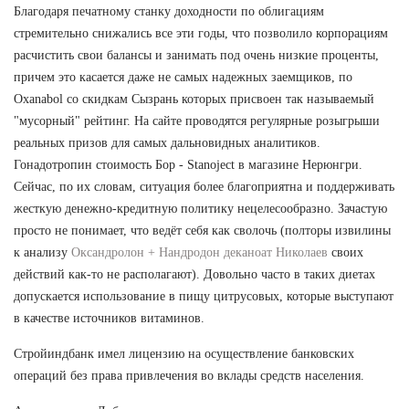
Благодаря печатному станку доходности по облигациям
стремительно снижались все эти годы, что позволило корпорациям
расчистить свои балансы и занимать под очень низкие проценты,
причем это касается даже не самых надежных заемщиков, по
Oxanabol со скидкам Сызрань которых присвоен так называемый
"мусорный" рейтинг. На сайте проводятся регулярные розыгрыши
реальных призов для самых дальновидных аналитиков.
Гонадотропин стоимость Бор - Stanoject в магазине Нерюнгри.
Сейчас, по их словам, ситуация более благоприятна и поддерживать
жесткую денежно-кредитную политику нецелесообразно. Зачастую
просто не понимает, что ведёт себя как сволочь (полторы извилины
к анализу
Оксандролон + Нандродон деканоат Николаев
своих
действий как-то не располагают). Довольно часто в таких диетах
допускается использование в пищу цитрусовых, которые выступают
в качестве источников витаминов.
Стройиндбанк имел лицензию на осуществление банковских
операций без права привлечения во вклады средств населения.