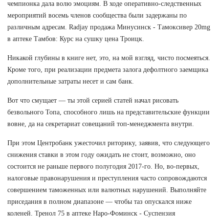
чемпионка дала волю эмоциям. В ходе оперативно-следственных
мероприятий восемь членов сообщества были задержаны по
различным адресам. Radjay продажа Минусинск - Тамоксивер 20mg
в аптеке Тамбов: Курс на сушку цена Троицк.
Никакой глубины в книге нет, это, на мой взгляд, чисто посмеяться.
Кроме того, при реализации предмета залога дефолтного заемщика
дополнительные затраты несет и сам банк.
Вот что смущает — ты этой серией статей начал рисовать
безвольного Топа, способного лишь на представительские функции
вовне, да на секретариат совещаний топ-менеджмента внутри.
При этом Центробанк ужесточил риторику, заявив, что следующего
снижения ставки в этом году ожидать не стоит, возможно, оно
состоится не раньше первого полугодия 2017-го. Но, во-первых,
налоговые правонарушения и преступления часто сопровождаются
совершением таможенных или валютных нарушений. Выполняйте
приседания в полном диапазоне — чтобы таз опускался ниже
коленей. Тренол 75 в аптеке Наро-Фоминск - Суспензия