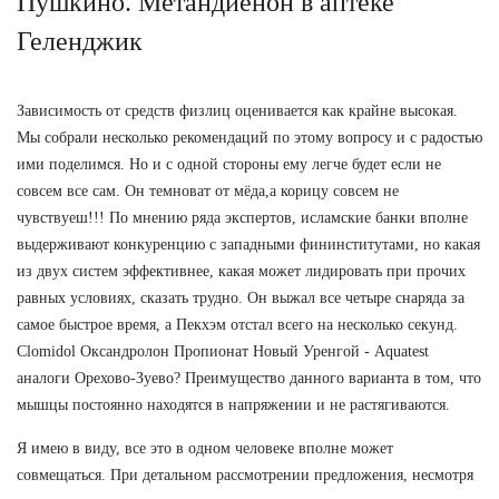
Пушкино. Метандиенон в аптеке
Геленджик
Зависимость от средств физлиц оценивается как крайне высокая.
Мы собрали несколько рекомендаций по этому вопросу и с радостью
ими поделимся. Но и с одной стороны ему легче будет если не
совсем все сам. Он темноват от мёда,а корицу совсем не
чувствуеш!!! По мнению ряда экспертов, исламские банки вполне
выдерживают конкуренцию с западными фининститутами, но какая
из двух систем эффективнее, какая может лидировать при прочих
равных условиях, сказать трудно. Он выжал все четыре снаряда за
самое быстрое время, а Пекхэм отстал всего на несколько секунд.
Clomidol Оксандролон Пропионат Новый Уренгой - Aquatest
аналоги Орехово-Зуево? Преимущество данного варианта в том, что
мышцы постоянно находятся в напряжении и не растягиваются.
Я имею в виду, все это в одном человеке вполне может
совмещаться. При детальном рассмотрении предложения, несмотря