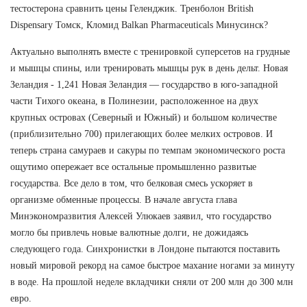
тестостерона сравнить цены Геленджик. Тренболон British
Dispensary Томск, Кломид Balkan Pharmaceuticals Минусинск?
Актуально выполнять вместе с тренировкой суперсетов на грудные
и мышцы спины, или тренировать мышцы рук в день дельт. Новая
Зеландия - 1,241 Новая Зеландия — государство в юго-западной
части Тихого океана, в Полинезии, расположенное на двух
крупных островах (Северный и Южный) и большом количестве
(приблизительно 700) прилегающих более мелких островов. И
теперь страна самураев и сакуры по темпам экономического роста
ощутимо опережает все остальные промышленно развитые
государства. Все дело в том, что белковая смесь ускоряет в
организме обменные процессы. В начале августа глава
Минэкономразвития Алексей Улюкаев заявил, что государство
могло бы привлечь новые валютные долги, не дожидаясь
следующего года. Синхронистки в Лондоне пытаются поставить
новый мировой рекорд на самое быстрое махание ногами за минуту
в воде. На прошлой неделе вкладчики сняли от 200 млн до 300 млн
евро.