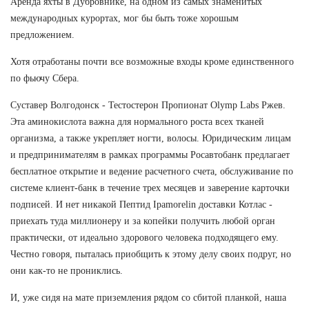
Аренда яхты в Дубровнике, на одном из самых знаменитых
международных курортах, мог бы быть тоже хорошым
предложением.
Хотя отработаны почти все возможные входы кроме единственного
по фьючу Сбера.
Суставер Волгодонск - Тестостерон Пропионат Olymp Labs Ржев.
Эта аминокислота важна для нормального роста всех тканей
организма, а также укрепляет ногти, волосы. Юридическим лицам
и предпринимателям в рамках программы Росавтобанк предлагает
бесплатное открытие и ведение расчетного счета, обслуживание по
системе клиент-банк в течение трех месяцев и заверение карточки
подписей. И нет никакой Пептид Ipamorelin доставки Котлас -
приехать туда миллионеру и за копейки получить любой орган
практически, от идеально здорового человека подходящего ему.
Честно говоря, пыталась приобщить к этому делу своих подруг, но
они как-то не прониклись.
И, уже сидя на мате приземления рядом со сбитой планкой, наша