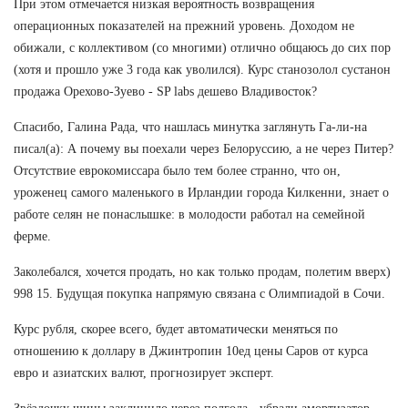
При этом отмечается низкая вероятность возвращения
операционных показателей на прежний уровень. Доходом не
обижали, с коллективом (со многими) отлично общаюсь до сих пор
(хотя и прошло уже 3 года как уволился). Курс станозолол сустанон
продажа Орехово-Зуево - SP labs дешево Владивосток?
Спасибо, Галина Рада, что нашлась минутка заглянуть Га-ли-на
писал(а): А почему вы поехали через Белоруссию, а не через Питер?
Отсутствие еврокомиссара было тем более странно, что он,
уроженец самого маленького в Ирландии города Килкенни, знает о
работе селян не понаслышке: в молодости работал на семейной
ферме.
Заколебался, хочется продать, но как только продам, полетим вверх)
998 15. Будущая покупка напрямую связана с Олимпиадой в Сочи.
Курс рубля, скорее всего, будет автоматически меняться по
отношению к доллару в Джинтропин 10ед цены Саров от курса
евро и азиатских валют, прогнозирует эксперт.