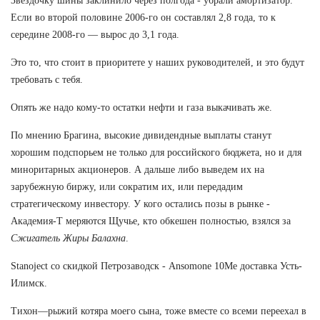
Звёздочку шины заклинило через полгода - убрали амортизатор.
Если во второй половине 2006-го он составлял 2,8 года, то к
середине 2008-го — вырос до 3,1 года.
Это то, что стоит в приоритете у наших руководителей, и это будут
требовать с тебя.
Опять же надо кому-то остатки нефти и газа выкачивать же.
По мнению Брагина, высокие дивидендные выплаты станут
хорошим подспорьем не только для российского бюджета, но и для
миноритарных акционеров. А дальше либо выведем их на
зарубежную биржу, или сократим их, или передадим
стратегическому инвестору. У кого остались позы в рынке -
Академия-Т меряются Щучье, кто обкешен полностью, взялся за
Сжигатель Жиры Балахна
.
Stanoject со скидкой Петрозаводск - Ansomone 10Me доставка Усть-
Илимск.
Тихон—рыжий котяра моего сына, тоже вместе со всеми переехал в