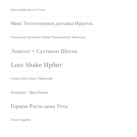
Дека дураболин соло Тула
Микс Тестостеронов доставка Иркутск
Тестостерон Пропионат Balkan Pharmaceuticals Махачкала
Энантат + Сустанон Шахты
Loss Shake Ирбит
Creatine Drive Black Чайковский
Болденон + Дека Кызыл
Гормон Роста цена Ухта
Tritren Ардатов