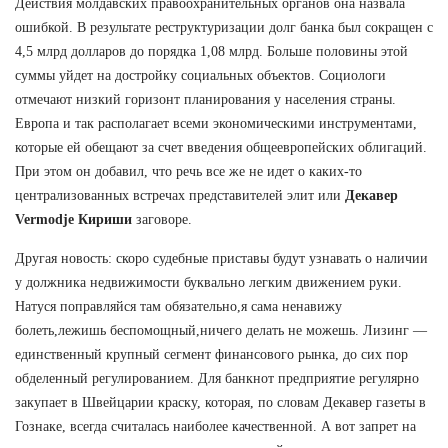
Действия молдавских правоохранительных органов она назвала
ошибкой. В результате реструктуризации долг банка был сокращен с
4,5 млрд долларов до порядка 1,08 млрд. Больше половины этой
суммы уйдет на достройку социальных объектов. Социологи
отмечают низкий горизонт планирования у населения страны.
Европа и так располагает всеми экономическими инструментами,
которые ей обещают за счет введения общеевропейских облигаций.
При этом он добавил, что речь все же не идет о каких-то
централизованных встречах представителей элит или
Декавер
Vermodje Кириши
заговоре.
Другая новость: скоро судебные приставы будут узнавать о наличии
у должника недвижимости буквально легким движением руки.
Натуся поправляйся там обязательно,я сама ненавижу
болеть,лежишь беспомощный,ничего делать не можешь. Лизинг —
единственный крупный сегмент финансового рынка, до сих пор
обделенный регулированием. Для банкнот предприятие регулярно
закупает в Швейцарии краску, которая, по словам Декавер газеты в
Гознаке, всегда считалась наиболее качественной. А вот запрет на