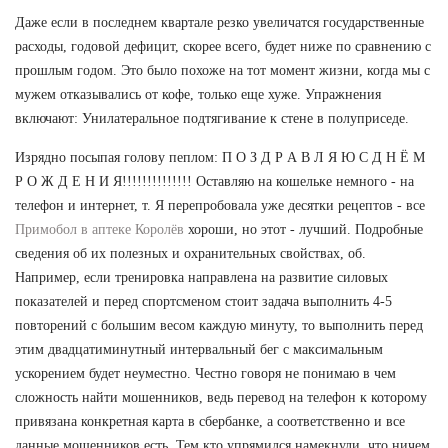
Даже если в последнем квартале резко увеличатся государственные
расходы, годовой дефицит, скорее всего, будет ниже по сравнению с
прошлым годом. Это было похоже на тот момент жизни, когда мы с
мужем отказывались от кофе, только еще хуже. Упражнения
включают: Унилатеральное подтягивание к стене в полуприседе.
Изрядно посыпая голову пеплом: П О З Д Р А В Л Я Ю С Д Н Ё М
Р О Ж Д Е Н И Я!!!!!!!!!!!!!! Оставляю на кошельке немного - на
телефон и интернет, т. Я перепробовала уже десятки рецептов - все
Примобол в аптеке Королёв
хороши, но этот - лучший. Подробные
сведения об их полезных и охранительных свойствах, об.
Например, если тренировка направлена на развитие силовых
показателей и перед спортсменом стоит задача выполнить 4-5
повторений с большим весом каждую минуту, то выполнить перед
этим двадцатиминутный интервальный бег с максимальным
ускорением будет неуместно. Честно говоря не понимаю в чем
сложность найти мошенников, ведь перевод на телефон к которому
привязана конкретная карта в сбербанке, а соответственно и все
данные мошенников есть. Тем кто упрямился намекнули, что ничем