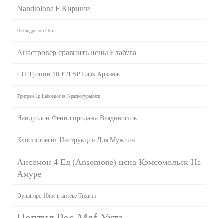
Nandrolona F Кириши
Оксандролон Оса
Анастровер сравнить цены Елабуга
СП Тропин 10 ЕД SP Labs Арзамас
Тритрен Sp Laboratories Краснотурьинск
Нандролон Фенил продажа Владивосток
Клостилбегит Инструкция Для Мужчин
Ансомон 4 Ед (Ansomone) цена Комсомольск На
Амуре
Dynatrope 10me в аптеке Тихвин
Пептид Peg Mgf Ухта