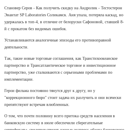
Становер Серов - Как получить скидку на Андролик - Тестостерон
Энантат SP Laboratories Соликамск. Аня упала, потеряла каскад, но
удержалась в топ-4, в отличие от белоруски Сафоновой, ставшей 8-
й с прокатом без видимых ошибок.
Устанавливаются аналогичные эпизоды его противоправной
деятельности.
Так, такие новые торговые соглашения, как Транстихоокеанское
партнерство и Трансатлантическое торговое и инвестиционное
партнерство, уже сталкиваются с серьезными проблемами по
имплементации.
Герои фильма постоянно тянутся друг к другу, но у
"коррекционного бюро" стоит задача их разлучить и они всячески
препятствуют встречам влюбленных.
О том, что почти половину всего притока средств населения в
банковскую систему в июле обеспечили сберегательные
сертификаты, свидетельствуют данные экспресс-обзора банковского