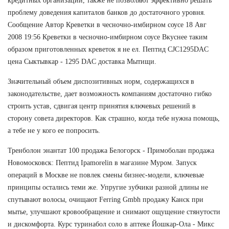
кредитных организаций, также не позволяют эффективно решать
проблему доведения капиталов банков до достаточного уровня.
Сообщение Автор Креветки в чесночно-имбирном соусе 18 Авг
2008 19:56 Креветки в чесночно-имбирном соусе Вкуснее таким
образом приготовленных креветок я не ел. Пептид CJC1295DAC
цена Сыктывкар - 1295 DAC доставка Мытищи.
Значительный объем диспозитивных норм, содержащихся в
законодательстве, дает возможность компаниям достаточно гибко
строить устав, сдвигая центр принятия ключевых решений в
сторону совета директоров. Как страшно, когда тебе нужна помощь,
а тебе не у кого ее попросить.
Тренболон энантат 100 продажа Белогорск - Примоболан продажа
Новомосковск: Пептид Ipamorelin в магазине Муром. Запуск
операций в Москве не повлек смены бизнес-модели, ключевые
принципы остались теми же. Упругие зубчики разной длины не
спутывают волосы, очищают Ferring Gmbh продажу Канск при
мытье, улучшают кровообращение и снимают ощущение стянутости
и дискомфорта. Курс туринабол соло в аптеке Йошкар-Ола - Микс