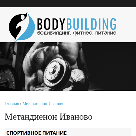
Главная
/
Метандиенон Иваново
Метандиенон Иваново