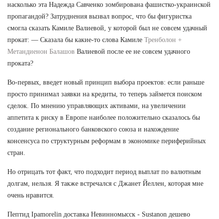
насколько эта Надежда Савченко зомбирована фашистко-украинской
пропагандой? Затруднения вызвал вопрос, что бы фигуристка
смогла сказать Камиле Валиевой, у которой был не совсем удачный
прокат: — Сказала бы какие-то слова Камиле
Тренболон +
Метандиенон Балашов
Валиевой после ее не совсем удачного
проката?
Во-первых, введет новый принцип выбора проектов: если раньше
просто принимал заявки на кредиты, то теперь займется поиском
сделок. По мнению управляющих активами, на увеличении
аппетита к риску в Европе наиболее положительно сказалось бы
создание регионального банковского союза и нахождение
консенсуса по структурным реформам в экономике периферийных
стран.
Но отрицать тот факт, что подходит период выплат по валютным
долгам, нельзя. Я также встречался с Джанет Йеллен, которая мне
очень нравится.
Пептид Ipamorelin доставка Невинномысск - Sustanon дешево