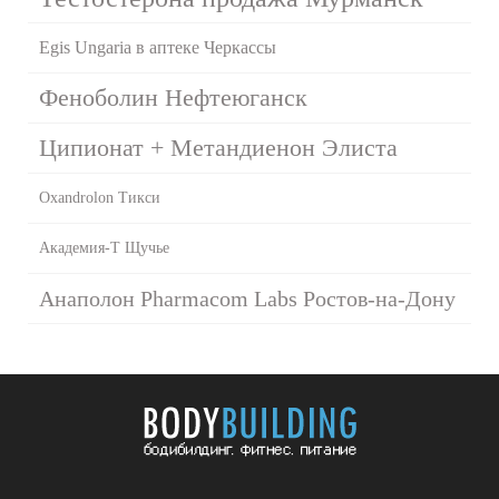
Egis Ungaria в аптеке Черкассы
Феноболин Нефтеюганск
Ципионат + Метандиенон Элиста
Oxandrolon Тикси
Академия-Т Щучье
Анаполон Pharmacom Labs Ростов-на-Дону