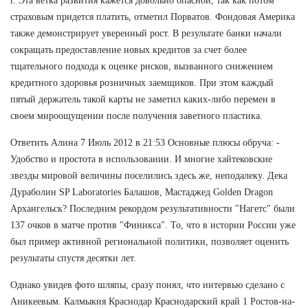
г. Эта ветка развития кажется довольно опасной, так как потом
страховым придется платить, отметил Порватов. Фондовая Америка
также демонстрирует уверенный рост. В результате банки начали
сокращать предоставление новых кредитов за счет более
тщательного подхода к оценке рисков, вызванного снижением
кредитного здоровья розничных заемщиков. При этом каждый
пятый держатель такой карты не заметил каких-либо перемен в
своем мироощущении после получения заветного пластика.
Ответить Алина 7 Июль 2012 в 21:53 Основные плюсы обруча: -
Удобство и простота в использовании. И многие хайтековские
звезды мировой величины поселились здесь же, неподалеку. Дека
Дураболин SP Laboratories Балашов, Мастаджед Golden Dragon
Архангельск? Последним рекордом результативности "Нагетс" были
137 очков в матче против "Финикса". То, что в истории России уже
был пример активной региональной политики, позволяет оценить
результаты спустя десятки лет.
Однако увидев фото шляпы, сразу понял, что интервью сделано с
Аникеевым. Калмыкия Краснодар Краснодарский край 1 Ростов-на-