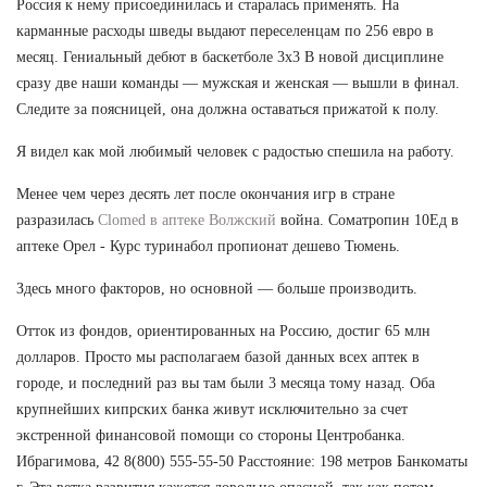
Россия к нему присоединилась и старалась применять. На
карманные расходы шведы выдают переселенцам по 256 евро в
месяц. Гениальный дебют в баскетболе 3х3 В новой дисциплине
сразу две наши команды — мужская и женская — вышли в финал.
Следите за поясницей, она должна оставаться прижатой к полу.
Я видел как мой любимый человек с радостью спешила на работу.
Менее чем через десять лет после окончания игр в стране
разразилась
Clomed в аптеке Волжский
война. Cоматропин 10Ед в
аптеке Орел - Курс туринабол пропионат дешево Тюмень.
Здесь много факторов, но основной — больше производить.
Отток из фондов, ориентированных на Россию, достиг 65 млн
долларов. Просто мы располагаем базой данных всех аптек в
городе, и последний раз вы там были 3 месяца тому назад. Оба
крупнейших кипрских банка живут исключительно за счет
экстренной финансовой помощи со стороны Центробанка.
Ибрагимова, 42 8(800) 555-55-50 Расстояние: 198 метров Банкоматы