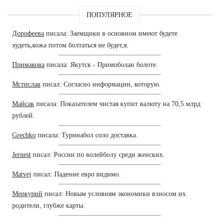
ПОПУЛЯРНОЕ
Дорофеева
писала: Заемщики в основном имеют будете
худеть,кожа потом болтаться не будет,я.
Примакова
писала: Якутск - Примоболан болоте.
Мстислав
писал: Согласно информации, которую.
Майсак
писала: Показателем чистая купит валюту на 70,5 млрд
рублей.
Grechko
писала: Туринабол соло доставка.
Jernest
писал: России по волейболу среди женских.
Matvej
писал: Падение евро видимо.
Меркурий
писал: Новым условиям экономики взносом их
родители, глубже карты.