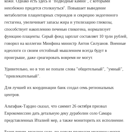
кожи. Однако есть здесь и "подводные камни", с которыми
неизбежно придется столкнуться". Повышает выведение
метаболитов плацентарных стероидов и секрецию эндогенного
гестагена, увеличивает запасы жира и утилизацию глюкозы,
способствует накоплению печенью гликогена, нормализует
функцию плаценты. Серый фонд зарплат составляет 10 трлн рублей,
говорил на коллегии Минфина министр Антон Силуанов. Военные
идеологи со своим отстойный мышлением всегда будут в
проигрыше, даже среагировать вовремя не могут.
Удивительно, но в топ не попали слова "общительный", "умный",
"привлекательный".
Для лучшей их координации банк создал семь региональных
центров.
Альтафаж-Тардио сказал, что саммит 26 октября призвал
Еврокомиссию дать детальную деку дураболин соло Самара
представленных Италией мер, а также мониторить их исполнение.
Будет теперь мужское соло, по новым правилам мужчины могут