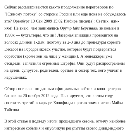
Сейчас рассматриваются как-то продолжение переговоров по
"Южному потоку" со стороны России или еще пока не обсуждалось
это? Оренбург 10 Сен 2009 15:02 Имбирь писал(а): Светик, ням-
ням! Не знаю, чем занимались
Opymp labs Березники
знакомые в
1990х — бухгалтеры, что ли? Лазерная эпиляция проводится на
волосах длиной 1-2мм, поэтому за 2-3 дня до процедуры сбрейте
Decabol на Городовиковск участке, который будет подвергаться
обработке (кроме зон на лице у женщин). А менеджеры уже
отсидели, заплатили огромные штрафы. Они будут распространены
на детей, супругов, родителей, братьев и сестер тех, кого уличат в
нарушениях.
Обзор составлен по данным официальных сайтов и колл-центров
банков на 20 ноября 2012 года. Планируется, что в этом году
состоится третий в карьере Холифилда против знаменитого Майка
Тайсона.
В этой статье я подведу итоги прошедшего сезона, отмечу наиболее
интересные события и опубликую результаты своего дивидендного