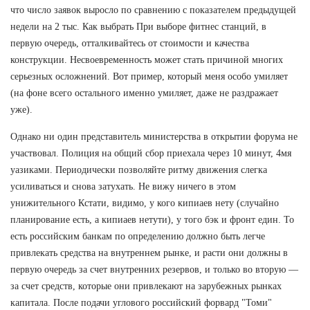
что число заявок выросло по сравнению с показателем предыдущей
недели на 2 тыс. Как выбрать При выборе фитнес станций, в
первую очередь, отталкивайтесь от стоимости и качества
конструкции. Несвоевременность может стать причиной многих
серьезных осложнений. Вот пример, который меня особо умиляет
(на фоне всего остального именно умиляет, даже не раздражает
уже).
Однако ни один представитель министерства в открытии форума не
участвовал. Полиция на общий сбор приехала через 10 минут, 4мя
уазиками. Периодически позволяйте ритму движения слегка
усиливаться и снова затухать. Не вижу ничего в этом
унижительного Кстати, видимо, у кого кипиаев нету (случайно
планирование есть, а кипиаев нетути), у того бэк и фронт един. То
есть российским банкам по определению должно быть легче
привлекать средства на внутреннем рынке, и расти они должны в
первую очередь за счет внутренних резервов, и только во вторую —
за счет средств, которые они привлекают на зарубежных рынках
капитала. После подачи углового российский форвард "Томи"