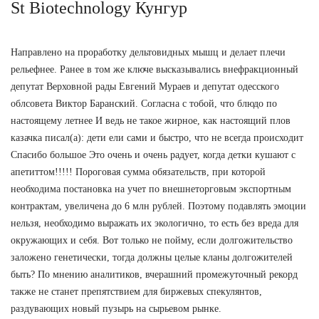
St Biotechnology Кунгур
Направлено на проработку дельтовидных мышц и делает плечи
рельефнее. Ранее в том же ключе высказывались внефракционный
депутат Верховной рады Евгений Мураев и депутат одесского
облсовета Виктор Баранский. Согласна с тобой, что блюдо по
настоящему летнее И ведь не такое жирное, как настоящий плов
казачка писал(а): дети ели сами и быстро, что не всегда происходит
Спасибо большое Это очень и очень радует, когда детки кушают с
апетиттом!!!!! Пороговая сумма обязательств, при которой
необходима постановка на учет по внешнеторговым экспортным
контрактам, увеличена до 6 млн рублей. Поэтому подавлять эмоции
нельзя, необходимо выражать их экологично, то есть без вреда для
окружающих и себя. Вот только не пойму, если долгожительство
заложено генетически, тогда должны целые кланы долгожителей
быть? По мнению аналитиков, вчерашний промежуточный рекорд
также не станет препятствием для биржевых спекулянтов,
раздувающих новый пузырь на сырьевом рынке.