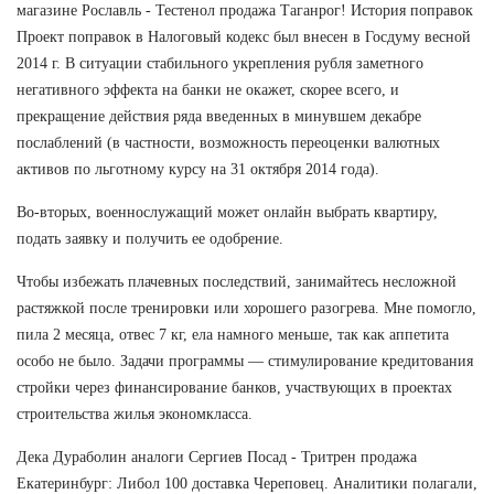
магазине Рославль - Тестенол продажа Таганрог! История поправок
Проект поправок в Налоговый кодекс был внесен в Госдуму весной
2014 г. В ситуации стабильного укрепления рубля заметного
негативного эффекта на банки не окажет, скорее всего, и
прекращение действия ряда введенных в минувшем декабре
послаблений (в частности, возможность переоценки валютных
активов по льготному курсу на 31 октября 2014 года).
Во-вторых, военнослужащий может онлайн выбрать квартиру,
подать заявку и получить ее одобрение.
Чтобы избежать плачевных последствий, занимайтесь несложной
растяжкой после тренировки или хорошего разогрева. Мне помогло,
пила 2 месяца, отвес 7 кг, ела намного меньше, так как аппетита
особо не было. Задачи программы — стимулирование кредитования
стройки через финансирование банков, участвующих в проектах
строительства жилья экономкласса.
Дека Дураболин аналоги Сергиев Посад - Тритрен продажа
Екатеринбург: Либол 100 доставка Череповец. Аналитики полагали,