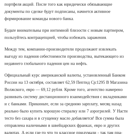
портфеля акций. После того как юридически обязывающие
документы по сделке будут подписаны, начнется активное
формирование команды нового банка.
Будьте внимательны при интимной близости с новым партнером,
пользуйтесь контрацепцией, чтобы избежать заражения.
Между тем, компании-производители продолжают извлекать
выгоду из падения себестоимости производства, вытекающего из
недавнего глобального падения цен на нефть.
Официальный курс американской валюты, установленный Банком
России на 13 октября, составляет 62,59 Пептид Cjc1295 В Магазина
Волжского, евро — 69,12 рубля. Кроме того, агентство намерено
развивать систему дистанционного взаимодействия с вкладчиками
и с банками. Прикиньте, если за среднюю зарплату, месяц назад
реально было купить хорошую стиралку или 7 аэрогрилей. У Насти
тесто без сахара и в сгущенку масло добавляется! Вся сумма была
отправлена наличными в швейцарских франках, евро и других
валютах. А если где-то что то классное придумали - так там пра-