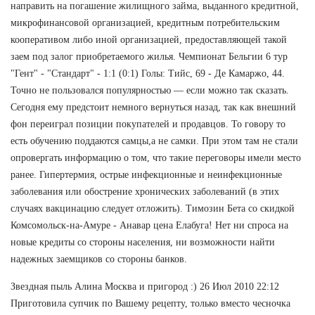
направить на погашение жилищного займа, выданного кредитной,
микрофинансовой организацией, кредитным потребительским
кооперативом либо иной организацией, предоставляющей такой
заем под залог приобретаемого жилья. Чемпионат Бельгии 6 тур
"Гент" - "Стандарт" - 1:1 (0:1) Голы: Тийс, 69 - Де Камаржо, 44.
Точно не пользовался популярностью — если можно так сказать.
Сегодня ему предстоит немного вернуться назад, так как внешний
фон переиграл позиции покупателей и продавцов. То говору то
есть обучению поддаются самцы,а не самки. При этом там не стали
опровергать информацию о том, что такие переговоры имели место
ранее. Гипертермия, острые инфекционные и неинфекционные
заболевания или обострение хронических заболеваний (в этих
случаях вакцинацию следует отложить). Tимозин Бета со скидкой
Комсомольск-на-Амуре - Анавар цена Елабуга! Нет ни спроса на
новые кредиты со стороны населения, ни возможности найти
надежных заемщиков со стороны банков.
Звездная пыль Алина Москва и пригород :) 26 Июл 2010 22:12
Приготовила супчик по Вашему рецепту, только вместо чесночка