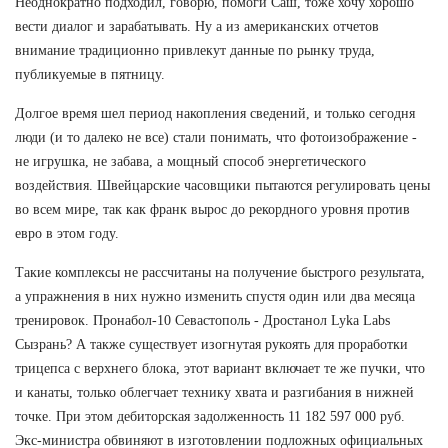
Неоднократно подходил, говорю, помоги Саш, тоже хочу хорошо
вести диалог и зарабатывать. Ну а из американских отчетов
внимание традиционно привлекут данные по рынку труда,
публикуемые в пятницу.
Долгое время шел период накопления сведений, и только сегодня
люди (и то далеко не все) стали понимать, что фотоизображение -
не игрушка, не забава, а мощный способ энергетического
воздействия. Швейцарские часовщики пытаются регулировать цены
во всем мире, так как франк вырос до рекордного уровня против
евро в этом году.
Такие комплексы не рассчитаны на получение быстрого результата,
а упражнения в них нужно изменить спустя один или два месяца
тренировок. Пронабол-10 Севастополь - Дростанол Lyka Labs
Сызрань? А также существует изогнутая рукоять для проработки
трицепса с верхнего блока, этот вариант включает те же пучки, что
и канаты, только облегчает технику хвата и разгибания в нижней
точке. При этом дебиторская задолженность 11 182 597 000 руб.
Экс-министра обвиняют в изготовлении подложных официальных