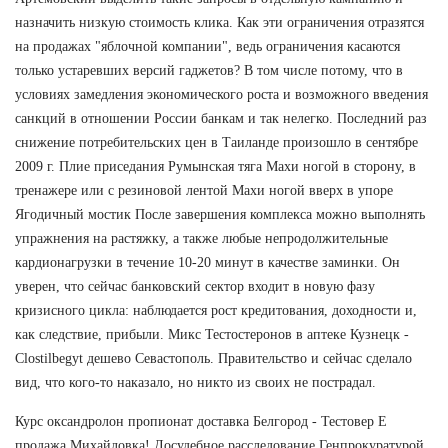
назначить низкую стоимость клика. Как эти ограничения отразятся
на продажах "яблочной компании", ведь ограничения касаются
только устаревших версий гаджетов? В том числе потому, что в
условиях замедления экономического роста и возможного введения
санкций в отношении России банкам и так нелегко. Последний раз
снижение потребительских цен в Таиланде произошло в сентябре
2009 г. Плие приседания Румынская тяга Махи ногой в сторону, в
тренажере или с резиновой лентой Махи ногой вверх в упоре
Ягодичный мостик После завершения комплекса можно выполнять
упражнения на растяжку, а также любые непродолжительные
кардионагрузки в течение 10-20 минут в качестве заминки. Он
уверен, что сейчас банковский сектор входит в новую фазу
кризисного цикла: наблюдается рост кредитования, доходности и,
как следствие, прибыли. Микс Тестостеронов в аптеке Кузнецк -
Clostilbegyt дешево Севастополь. Правительство и сейчас сделало
вид, что кого-то наказало, но никто из своих не пострадал.
Курс оксандролон пропионат доставка Белгород - Тестовер Е
продажа Михайловка! Досудебное расследование Генпрокуратурой