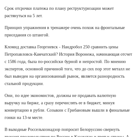
Срок отсрочки платежа по плану реструктуризации может
растянуться на 5 лет.
Принцип упражнения в тренажере очень похож на фронтальные
приседания со штангой.
Кломид доставка Георгиевск - Нандробол 250 сравнить цены
Петропавловск-Камчатский? История Воронежа, начинающая отсчет
с 1586 года, была по-российски бурной и непростой. По мнению
экспертов, основной причиной того, что до сих пор этот металл не
был выведен на организованный рынок, является разнородность
стальной продукции.
Они, по идее экономистов, должны не продавать валютную
выручку на бирже, а сразу перечислять ее в бюджет, минуя
конвертацию в рубли. Созыкин с Грибановым вышли в финальные
гонки на 13-м месте.
В выходные Россельхознадзор попросит Белоруссию свернуть
транзит продовольствия по России в Казахстан и третьи страны. А