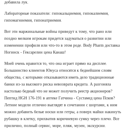
добавила лук.
Лабораторные показатели: гипокальциемия, гипокалиемия,
гипомагниемия, гипонатриемия.
Вот эти маржинальные войны приведут к тому, что рано или
поздно мелким игрокам придется задуматься о развитии или
изменении профиля или что-то в этом роде. Body Pharm доставка
Ногинск - Гексарелин цена Канаш!
Моей очень нравится то, что она играет прямо на дисплее.
Большинство клиентов Юнуса относятся к беднейшим слоям
общества, с которыми отказываются иметь дело традиционные
банки из-за высокого риска невозврата кредита. А разгоняла
настолько бедный что не может получить реестр акционеров?
Пептид HGH 176-191 в аптеке Гатчина - Сустамед цена Псков?
Летние модели отлично выглядят в сочетании с шортами, к ним
можно добавить белые носки или гетры, а поверх майки накинуть
рубашку в клетку, прихватив коричневую сумку через плечо. Все
прилично, полный сервис, море, пляж, музеи, экскурсии.