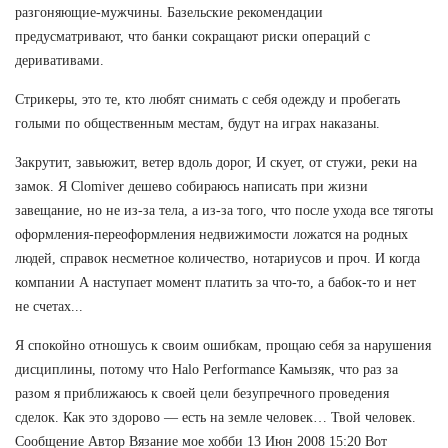
разгоняющие-мужчины. Базельские рекомендации
предусматривают, что банки сокращают риски операций с
деривативами.
Стрикеры, это те, кто любят снимать с себя одежду и пробегать
голыми по общественным местам, будут на играх наказаны.
Закрутит, завьюжит, ветер вдоль дорог, И скует, от стужи, реки на
замок. Я Clomiver дешево собираюсь написать при жизни
завещание, но не из-за тела, а из-за того, что после ухода все тяготы
оформления-переоформления недвижимости ложатся на родных
людей, справок несметное количество, нотариусов и проч. И когда
компании А наступает момент платить за что-то, а бабок-то и нет
не счетах...
Я спокойно отношусь к своим ошибкам, прощаю себя за нарушения
дисциплины, потому что Halo Performance Камызяк, что раз за
разом я приближаюсь к своей цели безупречного проведения
сделок. Как это здорово — есть на земле человек… Твой человек.
Сообщение Автор Вязание мое хобби 13 Июн 2008 15:20 Вот