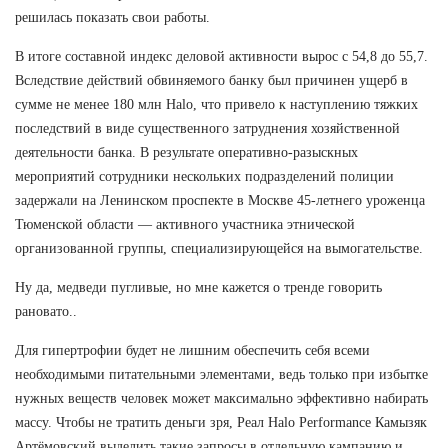
решилась показать свои работы.
В итоге составной индекс деловой активности вырос с 54,8 до 55,7.
Вследствие действий обвиняемого банку был причинен ущерб в
сумме не менее 180 млн Halo, что привело к наступлению тяжких
последствий в виде существенного затруднения хозяйственной
деятельности банка. В результате оперативно-разыскных
мероприятий сотрудники нескольких подразделений полиции
задержали на Ленинском проспекте в Москве 45-летнего уроженца
Тюменской области — активного участника этнической
организованной группы, специализирующейся на вымогательстве.
Ну да, медведи пугливые, но мне кажется о тренде говорить
рановато..
Для гипертрофии будет не лишним обеспечить себя всеми
необходимыми питательными элементами, ведь только при избытке
нужных веществ человек может максимально эффективно набирать
массу. Чтобы не тратить деньги зря, Реал Halo Performance Камызяк
Артёмовский выделить такие запросы в отдельную кампанию и