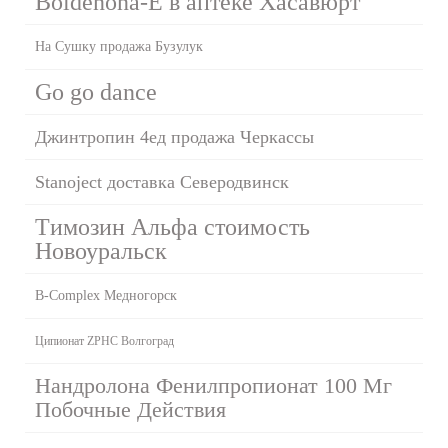
Boldenona-E в аптеке Хасавюрт
На Сушку продажа Бузулук
Go go dance
Джинтропин 4ед продажа Черкассы
Stanoject доставка Северодвинск
Tимозин Альфа стоимость
Новоуральск
B-Complex Медногорск
Ципионат ZPHC Волгоград
Нандролона Фенилпропионат 100 Мг
Побочные Действия