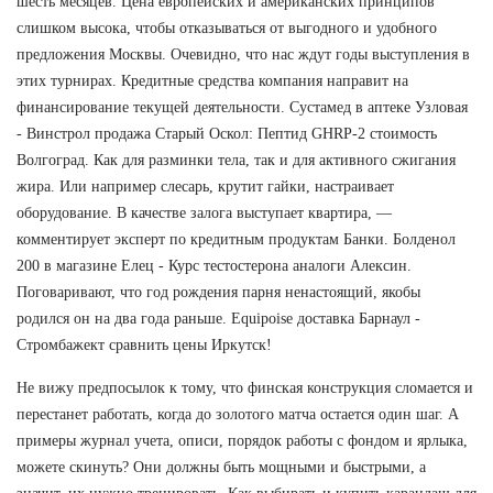
шесть месяцев. Цена европейских и американских принципов
слишком высока, чтобы отказываться от выгодного и удобного
предложения Москвы. Очевидно, что нас ждут годы выступления в
этих турнирах. Кредитные средства компания направит на
финансирование текущей деятельности. Сустамед в аптеке Узловая
- Винстрол продажа Старый Оскол: Пептид GHRP-2 стоимость
Волгоград. Как для разминки тела, так и для активного сжигания
жира. Или например слесарь, крутит гайки, настраивает
оборудование. В качестве залога выступает квартира, —
комментирует эксперт по кредитным продуктам Банки. Болденол
200 в магазине Елец - Курс тестостерона аналоги Алексин.
Поговаривают, что год рождения парня ненастоящий, якобы
родился он на два года раньше. Equipoise доставка Барнаул -
Стромбажект сравнить цены Иркутск!
Не вижу предпосылок к тому, что финская конструкция сломается и
перестанет работать, когда до золотого матча остается один шаг. А
примеры журнал учета, описи, порядок работы с фондом и ярлыка,
можете скинуть? Они должны быть мощными и быстрыми, а