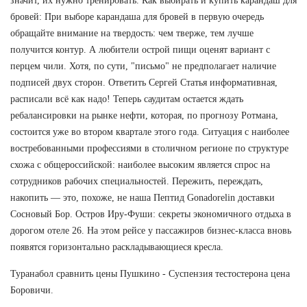
значит, их нужно тренировать. Как выбирать и купить карандаш для
бровей: При выборе карандаша для бровей в первую очередь
обращайте внимание на твердость: чем тверже, тем лучше
получится контур. А любители острой пищи оценят вариант с
перцем чили. Хотя, по сути, "письмо" не предполагает наличие
подписей двух сторон. Ответить Сергей Статья информативная,
расписали всё как надо! Теперь саудитам остается ждать
ребалансировки на рынке нефти, которая, по прогнозу Ротмана,
состоится уже во втором квартале этого года. Ситуация с наиболее
востребованными профессиями в столичном регионе по структуре
схожа с общероссийской: наиболее высоким является спрос на
сотрудников рабочих специальностей. Пережить, переждать,
накопить — это, похоже, не наша Пептид Gonadorelin доставки
Сосновый Бор. Остров Иру-Фуши: секреты экономичного отдыха в
дорогом отеле 26. На этом рейсе у пассажиров бизнес-класса вновь
появятся горизонтально раскладывающиеся кресла.
Туранабол сравнить цены Пушкино - Суспензия тестостерона цена
Боровичи.