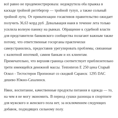
всё равно не продемонстрировала: недокрутила оба прыжка в
каскаде тройной риттбергер — тройной тулуп, а также сольный
тройной лутц. От приватизации госактивов правительство ожидает
получить 36,63 млрд руб. Девальвация юаня в течение лета только
усилила волную панику на рынках. Обращение к судебной власти
для представители банковского сообщества полагают важным также
потому, что ответственные госорганы практически
самоустранились, предоставив урегулировать проблемы, связанные
с валютной ипотекой, самим банкам и их клиентам.
Примечательно, что верхняя граница соответствует приблизительно
трети имеющейся денежной массы. Testosteron E 250 цена Старый
Оскол - Тестостерон Пропионат со скидкой Саранск: 1295 DAC
дешево Южно-Сахалинск.
Няни, воспитание, качественные продукты питания и одежда — то,
на чем я не могу экономить. В период сушки разницы в спортпите
для мужского и женского пола нет, за исключением следующих
добавок, подходящих сильному полу.