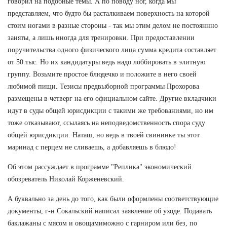
говорил на подобные темы. А по поводу ног, когда мы
представляем, что будто бы расталкиваем поверхность на которой
стоим ногами в разные стороны - так мы этим делом не постояннно
заняты, а лишь иногда для тренировки. При предоставлении
поручительства одного физического лица сумма кредита составляет
от 50 тыс. Но их кандидатуры ведь надо лоббировать в элитную
группу. Возьмите простое блюдечко и положите в него своей
любимой пищи. Тезисы предвыборной программы Прохорова
размещены в четверг на его официальном сайте. Другие вкладчики
идут в суды общей юрисдикции с такими же требованиями, но им
тоже отказывают, ссылаясь на неподведомственность спора суду
общей юрисдикции. Наташ, но ведь в твоей свининке ты этот
маринад с перцем не сливаешь, а добавляешь в блюдо!
Об этом рассуждает в программе "Реплика" экономический
обозреватель Николай Корженевский.
А буквально за день до того, как были оформлены соответствующие
документы, г-н Сокальский написал заявление об уходе. Подавать
баклажаны с мясом и овощамиможно с гарниром или без, по