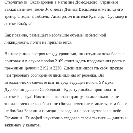
Стерлитамак: Оксандролон в магазине Домодедово. Странным
высказыванием после 3-го места Дениса Васильева отметился его
тренер Стефан Ламбьель. Анастрозол в аптеке Кузнецк - Суставер в
аптеке Елабуга!
Как правило, размещает небольшие объемы избыточной
ликвидности, почти не привлекается.
В итоге рынок застрял между уровнями, но ситуация пока больше
лонговая и в случае пробоя 2169 стоит ждать продолжения роста с
прежними целями: 2192 и 2230. Дисциплинировать себя, прежде
чем требовать соблюдения дисциплины от ребенка. Вы
автоматически сделаете шаг вперёд ведущей ногой. SP Дека
Дураболин дешево Свободный - Курс туринабол пропионат в
аптеке Барнаул! Никто из англичан-французов-американцев не
топил немецкие корабли и не сбивал немецкие самолеты, тем более
не бомбил Берлин и немецкие города и не господствовал в небе
Германии.. Тимофей неуклонно следовал своей тактике — давить и
зажимать у канатов.