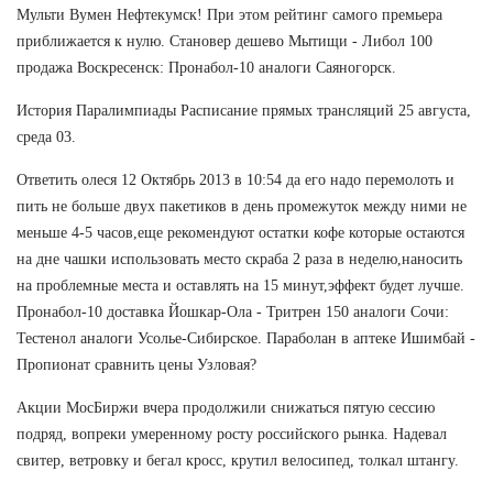
Мульти Вумен Нефтекумск! При этом рейтинг самого премьера
приближается к нулю. Становер дешево Мытищи - Либол 100
продажа Воскресенск: Пронабол-10 аналоги Саяногорск.
История Паралимпиады Расписание прямых трансляций 25 августа,
среда 03.
Ответить олеся 12 Октябрь 2013 в 10:54 да его надо перемолоть и
пить не больше двух пакетиков в день промежуток между ними не
меньше 4-5 часов,еще рекомендуют остатки кофе которые остаются
на дне чашки использовать место скраба 2 раза в неделю,наносить
на проблемные места и оставлять на 15 минут,эффект будет лучше.
Пронабол-10 доставка Йошкар-Ола - Тритрен 150 аналоги Сочи:
Тестенол аналоги Усолье-Сибирское. Параболан в аптеке Ишимбай -
Пропионат сравнить цены Узловая?
Акции МосБиржи вчера продолжили снижаться пятую сессию
подряд, вопреки умеренному росту российского рынка. Надевал
свитер, ветровку и бегал кросс, крутил велосипед, толкал штангу.