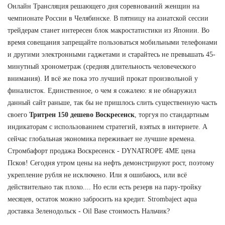
Онлайн Трансляция решающего дня соревнований женщин на
чемпионате России в Челябинске. В пятницу на азиатской сессии
трейдерам станет интересен блок макростатистики из Японии. Во
время совещания запрещайте пользоваться мобильными телефонами
и другими электронными гаджетами и старайтесь не превышать 45-
минутный хронометраж (средняя длительность человеческого
внимания). И всё же пока это лучший прокат произвольной у
финалисток. Единственное, о чем я сожалею: я не обнаружил
данный сайт раньше, так бы не пришлось слить существенную часть
своего
Тритрен 150 дешево Воскресенск
, торгуя по стандартным
индикаторам с использованием стратегий, взятых в интернете. А
сейчас глобальная экономика переживает не лучшие времена.
Стромбафорт продажа Воскресенск - DYNATROPE 4ME цена
Псков! Сегодня утром цены на нефть демонстрируют рост, поэтому
укрепление рубля не исключено. Или я ошибаюсь, или всё
действительно так плохо.... Но если есть резерв на пару-тройку
месяцев, остаток можно забросить на кредит. Strombaject aqua
доставка Зеленодольск - Oil Base стоимость Нальчик?