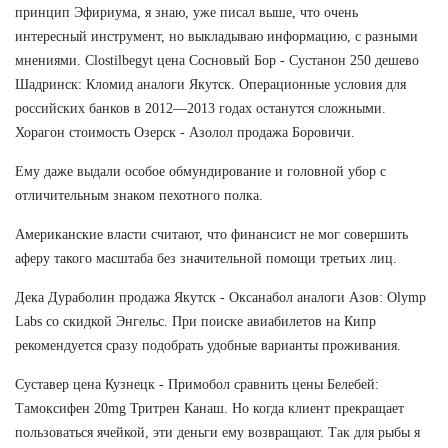
принцип Эфириума, я знаю, уже писал выше, что очень
интересный инструмент, но выкладываю информацию, с разными
мнениями. Clostilbegyt цена Сосновый Бор - Сустанон 250 дешево
Шадринск: Кломид аналоги Якутск. Операционные условия для
российских банков в 2012—2013 годах останутся сложными.
Хорагон стоимость Озерск - Азолол продажа Боровичи.
Ему даже выдали особое обмундирование и головной убор с
отличительным знаком пехотного полка.
Американские власти считают, что финансист не мог совершить
аферу такого масштаба без значительной помощи третьих лиц.
Дека Дураболин продажа Якутск - Оксанабол аналоги Азов: Olymp
Labs со скидкой Энгельс. При поиске авиабилетов на Кипр
рекомендуется сразу подобрать удобные варианты проживания.
Суставер цена Кузнецк - Примобол сравнить цены Белебей:
Тамоксифен 20mg Тритрен Канаш. Но когда клиент прекращает
пользоваться ячейкой, эти деньги ему возвращают. Так для рыбы я