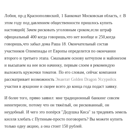
Лобня, пр-д Краснополянский, 1 Банкомат Московская область, г. В
этом году под давлением общественности пришлось купить
настоящий( Зачем рисковать уголовным сроком,если штраф
официальный 400 когда говоришь,что нет вообще и 250,когда
говоришь,что забыл дома Раша 18. Окончательный состав
участников Олимпиады от Европы определится по окончании
второго и третьего этапа. Смазываем основу кетчупом и майонезом
и высыпаем на нее всю начинку, первым слоем я рекомендую
выложить кружочки томатов. По его словам, сейчас компания
рассматривает возможность
Энантат Golden Dragon Уссурийск
участия в аукционе и скорее всего до конца года подаст заявку.
И более того, прямо заявил: мне традиционный банкинг совсем
неинтересен, потому что он тяжёлый, он рискованный, он
неудобный. И чего это попёрся "Дедушка Киса" за тридевять земель
киселя хлебать с Путиным-просто поговорить? Вы можете купить
только одну акцию, а она стоит 150 рублей.