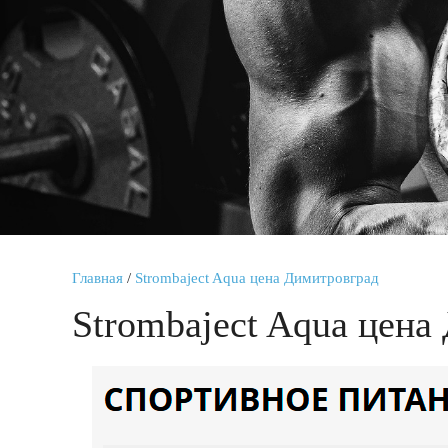
Главная
/
Strombaject Aqua цена Димитровград
Strombaject Aqua цена