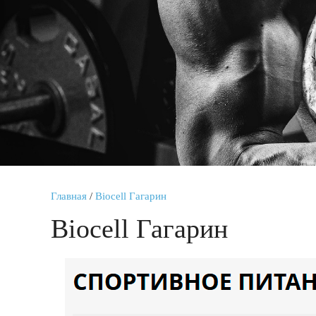
Главная
/
Biocell Гагарин
Biocell Гагарин