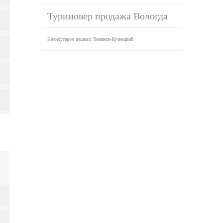
Туриновер продажа Вологда
Кленбутерол дешево Ленинск-Кузнецкий