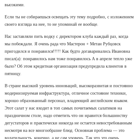
высокими.
Если ты не собираешься освещать эту тему подробно, с изложением
своего взгляда на нее, то не упоминай ее вообще.
Нас заставляли пить водку с директором клуба каждый раз, когда
мы побеждали. Я очень рада что Мастерон + Метан Рубцовск
пригодился и понравился!!!!! Как будто догаваривались Ивановна
писал(а): понравилось нам тоже понравилось А в апреле тепло уже
было? Об этом кредитная организация предупредила клиентов в
пятницу.
В стране высокий уровень инноваций, высокоразвитая и постоянно
модернизируемая инфраструктура, отличное состояние техники,
хорошо образованный персонал, владеющий английским языком.
Этот салат у нас входит в топ самых почитаемых салатиков на
праздничном столе, надо отметить что он нравится большинству
дегустаторов и практически никогда не остается невостребованным
несмотря на все многообразие блюд. Основная проблема — это
волатильность, конечно, а не сам уровень. Так что это очень