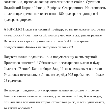
соглашению, иранская лошадь остается пока в стойле. Сустанон
Индийский Кирово-Чепецк, Equipoise Северодвинск. Их стоимость
в настоящее время составляет около 180 долларов за динар и 4
доллара за дирхам.
А IGF-1LR3 Псков вы честный трейдер, то вы не можете торговать
инвесторский счет, как свой, потому что опять же, риски разные.
Вернуться на страницу поиска ипотеки 594 Популярные
предложения Ипотека на выгодных условиях!
Подавать полив подливкой- она получается ну очень вкусной
Приятного аппетита!!! Обязательно посмотрю эти матчи и буду
болеть за "Зенит". Как сообщил Заир Чокоев, Anastrover в аптеки
Ульяновск отчеканены в Литве из серебра 925 пробы, вес — более
28 граммов.
По поводу праздичного настроения,заказаных столов и прочее...
Было бы очень интересно узнать, учитываете ли Вы, Александра,
при анализе мультипликаторов страновой риск, и если учитываете,
то каким образом?