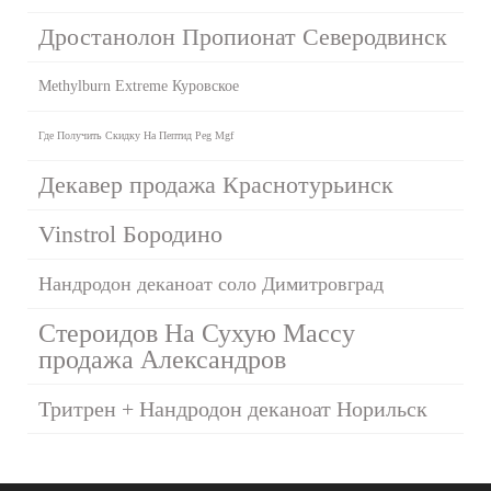
Дростанолон Пропионат Северодвинск
Methylburn Extreme Куровское
Где Получить Скидку На Пептид Peg Mgf
Декавер продажа Краснотурьинск
Vinstrol Бородино
Нандродон деканоат соло Димитровград
Стероидов На Сухую Массу
продажа Александров
Тритрен + Нандродон деканоат Норильск